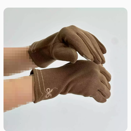
نخ بامبو
پارچه کوبایی
نخ و پنبه برجسته
میکروفایبر
کشی آستردار
پنبه دورس ظریف
گلکسی نخ
کرپ نخ