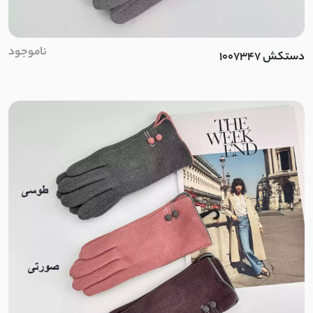
کرپ مازراتی
ناموجود
کرپ آنجل
دستکش 1007347
کرپ ظریف
کرپ حریر
کرپ آنجلیکا
کرپ الیزه
پوپلین
فوتر
تترون