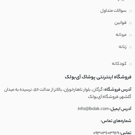
دورس بیسکویتی
سوالات متداول
قوانین
داکرون
مردانه
جیر
زنانه
پنبه
کودکانه
کتان نخ
فروشگاه اینترنتی پوشاک آی‌بولک
لینن نچرال
آدرس فروشگاه:
گرگان، بلوار ناهارخوران، بالاتر از عدالت ۵۶، نرسیده به میدان
گلشهر، فروشگاه آی‌بولک
کتان کاغذی
آدرس ایمیل:
info@ibolak.com
کنفی
شماره‌های تماس:
تماس:
09303603969
پنبه لاکرا