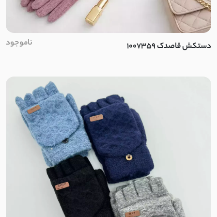
لینن اسلپ
لینن نخ
ناموجود
دستکش قاصدک 1007359
مودال
کرپ بوگاتی
الیاف
استونیک
نخ و پنبه گیاهی
تترون نخ
نخ سنگشور