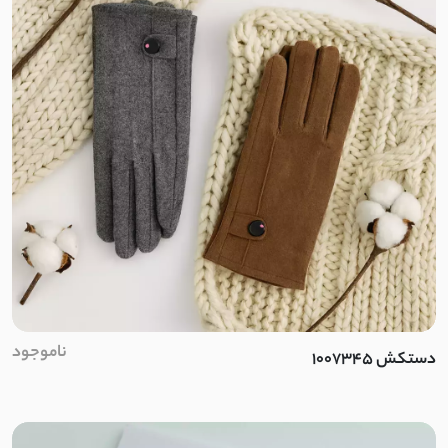
بافت کبریتی
سلانیک
مموری ضد آب
حصیری
حوله ای
کرپ کجراه
دونخ
ناموجود
دستکش 1007345
کرپ بنگال
دورس فیتیله