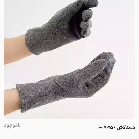
اسلپ
نخ وال
کرپ نخ
جودون
کرپ
کرپ آنجلیکا
کرپ مازراتی
کرپ الیزه
ناموجود
دستکش 1007356
سوپر سافت