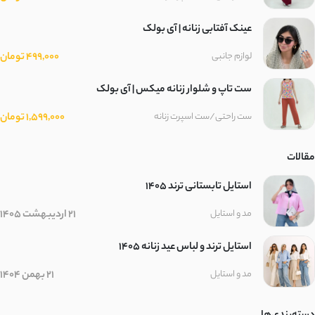
تویل
عینک آفتابی زنانه | آی بولک
بامبو
499,000 تومان
لوازم جانبی
نخ وارداتی
ست تاپ و شلوار زنانه میکس | آی بولک
1,599,000 تومان
ست راحتی/ست اسپرت زنانه
ریون
مقالات
لینن کجراه
استایل تابستانی ترند ۱۴۰۵
پِری راه راه
21 اردیبهشت 1405
مد و استایل
ابریشم دبل فیس
استایل ترند و لباس عید زنانه 1405
بافت
21 بهمن 1404
مد و استایل
السا