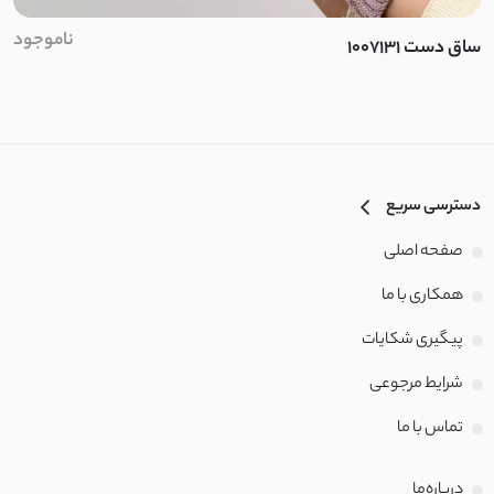
دورس اسپان
ناموجود
ساق دست 1007131
دورس توکرک اسپان
فریال
دورس کرکره ای
دسترسی سریع
دو نخ توکرک
صفحه اصلی
همکاری با ما
فانریپ کبریتی
پیگیری شکایات
نخ پائیزه
شرایط مرجوعی
پلار
تماس با‌ ما
خز
درباره‌ما