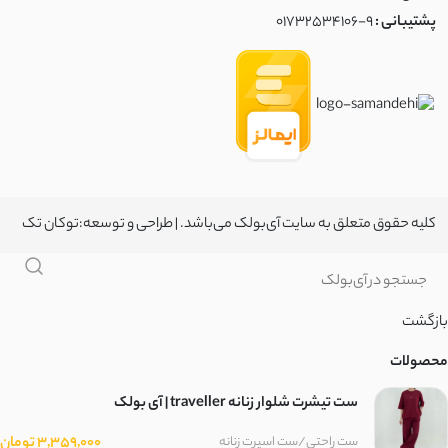
پشتیبانی :
01732534106-9
چکنده کشی
ویسکوز
کرپ مکانیکی
شانتون مکانیکی
کلیه حقوق متعلق به سایت آی‌بولک می‌باشد. | طراحی و توسعه:
توکان تک
خامه دوزی
یاخما
بازگشت
محصولات
پوپلین کش
ست تیشرت شلوار زنانه traveller | آی بولک
ژاکارد توری
3,359,000 تومان
ست راحتی/ست اسپرت زنانه