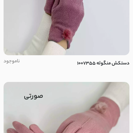
لینن کنفی
ابروبادی
کرسپو
موسلین
ناموجود
دستکش منگوله 1007355
ژاکارد
الیاف طبیعی
پنبه دورس دو نخ
پنبه دورس سه نخ
پنبه دورس تو کرک