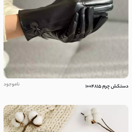
مخمل کبریتی
سانتانا
سوپر سانتانا
کتان زارا
سوییت
ناموجود
دستکش چرم 1004815
موهر کم پرز
ضدآب دارای آستر
ضد آب