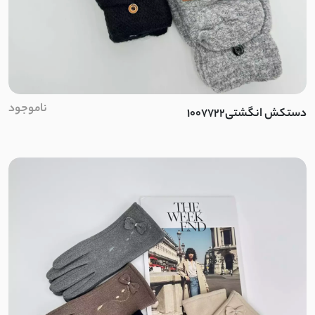
چکنده کشی
کرپ کش مراکشی
داکرون نخ
ناموجود
دستکش انگشتی1007722
کشی پفکی
نخ تنسل
لینن حریر
مراکشی کشی
شمعی