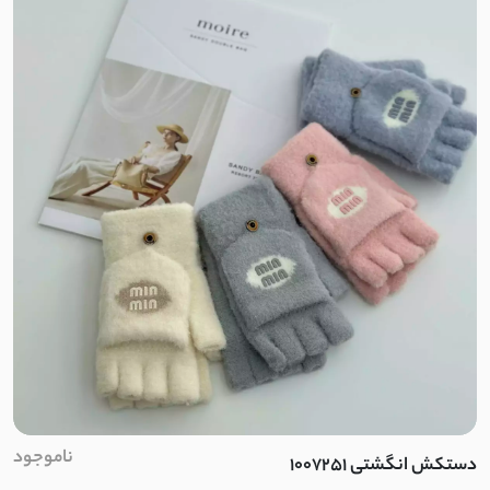
کشمیر جناقی
دورس طرح بافت
گاواردین
قلاب بافی
نخ وول
لیزری
کتان استانبول
فلامنت
ناموجود
دستکش انگشتی 1007251
بوکله