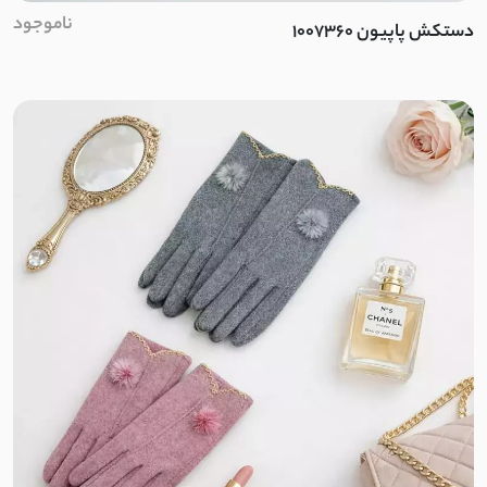
توری دو لایه
ناموجود
دستکش پاپیون 1007360
خامه دوزی کوبایی
آیوا
کتان ظریف تابستانی
کرپ تابستانی پفکی
ساتن کرپ مات
نخ کجراه
نخ پنبه کبریتی
نخ کریشه