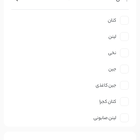
کتان
لینن
نخی
جین
جین کاغذی
کتان کجرا
لینن صابونی
نخ صابونی