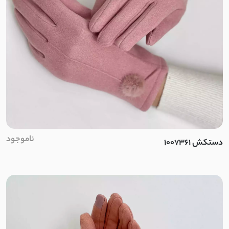
تریکو
گلکسی
پلیسه
جین کشی
کتیبه
ناموجود
دستکش 1007361
پولکی
لاکرا
لمه
شانتون