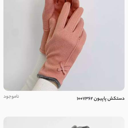
نخ و پنبه اسلپ
کرپ ژورژت
مایو
اسپندکس
نایلون
پلی استر
ناموجود
دستکش پاپیون 1007362
الاستین
بابوس