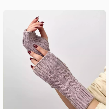
مراکشی پاییزه
تدی
شنل
موهر
مخمل کبریتی
مخمل حوله ای
بارانی ضدآب
فوتر موهر