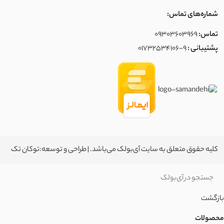
شماره‌های تماس:
تماس:
09303603969
پشتیبانی :
01732534106-9
کلیه حقوق متعلق به سایت آی‌بولک می‌باشد. | طراحی و توسعه:
توکان تک
بازگشت
محصولات