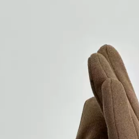
آی بولک
129,00 تومان
ن 1404