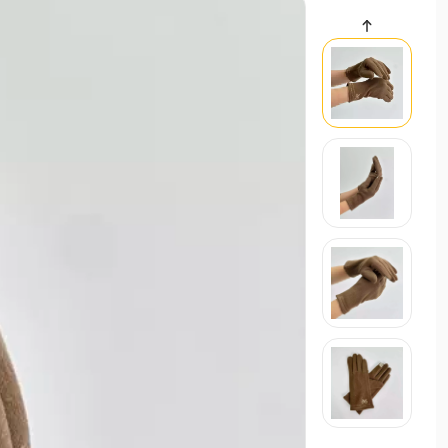
سایر محصولات
کمربند زنانه باریک هورس‌بیت | 
حراجی
0
کمربند
استایل تابستانی ترند ۱۴۰۵
21 اردیبهشت 1405
مد و استایل
استایل ترند و لباس عید زنانه 1405
21 بهم
مد و استایل
زنانه
مردانه
بچگانه
سایر محصولات