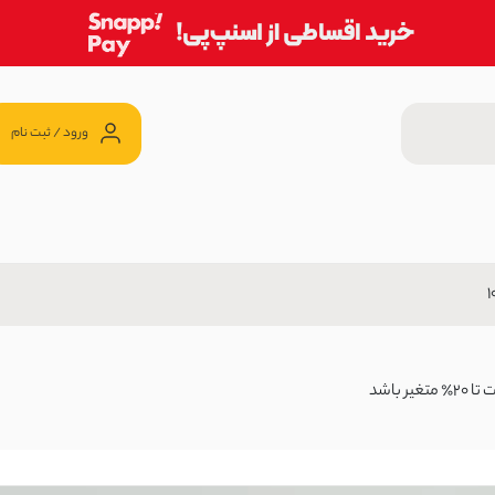
ورود / ثبت نام
ک | آی بولک
1,239 تومان
باشد
آی بولک
1,199, تومان