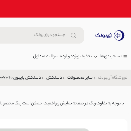
تخفیف ویژه
درباره ما
سوالات متداول
دسته‌بندی‌ها
فروشگاه آی‌بولک
سایر محصولات
دستکش
دستکش پاپیون 1007360
زنانه
ست تیشرت و شلوارک مردانه نای
مردانه
,000
ست اسپرت/ست راحتی مردانه
بچگانه
با توجه به تفاوت رنگ در صفحه نمایش و واقعیت، ممکن است رنگ محصولات تا ۲۰٪ متغیر 
ست تاپ و شلوار زنانه اسنوپی | 
شلوار جین
000
ست راحتی/ست اسپرت زنانه
کیف