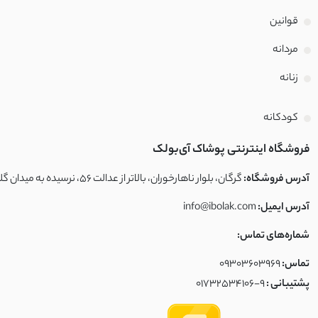
قوانین
مردانه
زنانه
کودکانه
فروشگاه اینترنتی پوشاک آی‌بولک
آدرس فروشگاه:
گرگان، بلوار ناهارخوران، بالاتر از عدالت ۵۶، نرسیده به میدان گلشهر، فروشگاه آی‌بولک
آدرس ایمیل:
info@ibolak.com
شماره‌های تماس:
تماس:
09303603969
پشتیبانی :
01732534106-9