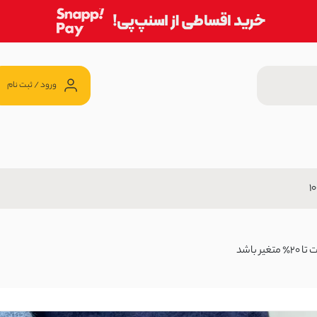
ورود / ثبت نام
20 ٪
ن
719,20 تومان
باشد
زی | آی بولک
20 ٪