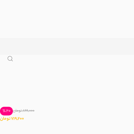
20 ٪
899,000 تومان
719,200 تومان