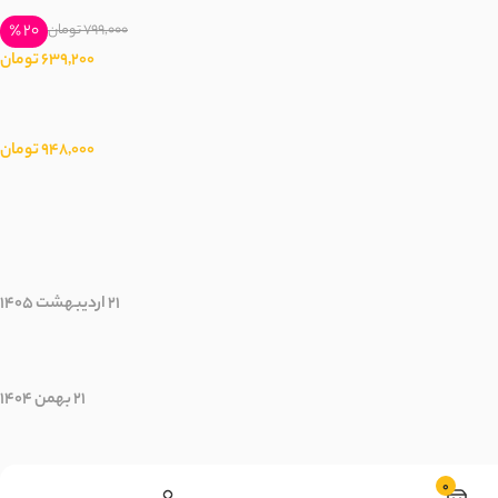
20 ٪
799,000 تومان
639,200 تومان
948,000 تومان
21 اردیبهشت 1405
21 بهمن 1404
0