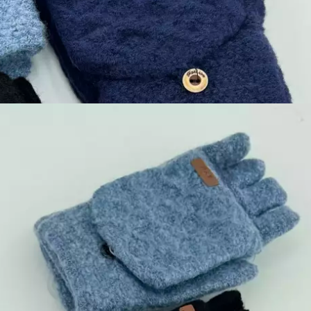
639, تومان
948, تومان
ن 1404