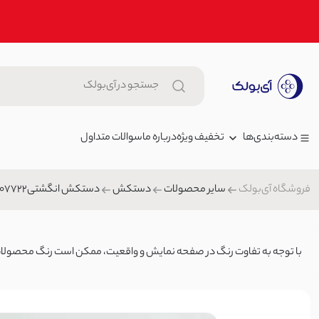
تخفیف ویژه
درباره ما
سوالات متداول
دسته‌بندی‌ها
فروشگاه آی‌بولک
سایر محصولات
دستکش
دستکش انگشتی1007722
زنانه
تیشرت زنانه طرح قایق | آی بولک
مردانه
899,000 توما
تیشرت/پولوشرت زنانه
بچگانه
0
با توجه به تفاوت رنگ در صفحه نمایش و واقعیت، ممکن است رنگ محصولات تا ۲۰٪ متغیر 
شلوار جین
تیشرت زنانه یقه گرد طرحدار فانت
کیف
799,000 تومان
تیشرت/پولوشرت زنانه