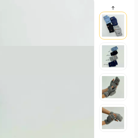
سایر محصولات
200
حراجی
پیراهن زنانه نخی گلدار | آی بولک
000
پیراهن
استایل تابستانی ترند ۱۴۰۵
21 اردیبهشت 1405
مد و استایل
استایل ترند و لباس عید زنانه 1405
21 بهم
مد و استایل
زنانه
مردانه
بچگانه
سایر محصولات