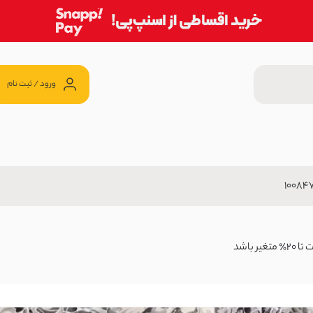
ورود / ثبت نام
ک
3,198 تومان
باشد
99,000 تومان