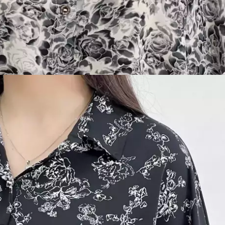
 آی بولک
2,39 تومان
ن 1404