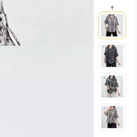
سایر محصولات
ست اسپرت شومیز و شلوار لینن |
حراجی
9,000
ست راحتی/ست اسپرت زنانه
استایل تابستانی ترند ۱۴۰۵
21 اردیبهشت 1405
مد و استایل
استایل ترند و لباس عید زنانه 1405
21 بهم
مد و استایل
زنانه
مردانه
بچگانه
سایر محصولات