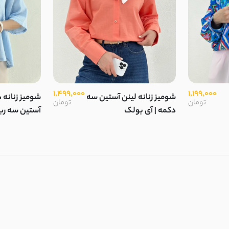
1,499,000
1,199,000
شومیز زنانه لینن آستین سه
شومیز زنانه
تومان
تومان
دکمه | آی بولک
آستین سه ربع