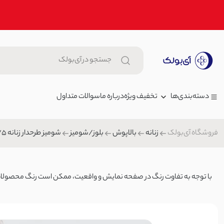
تخفیف ویژه
درباره ما
سوالات متداول
دسته‌بندی‌ها
فروشگاه آی‌بولک
زنانه
بالاپوش
بلوز/شومیز
شومیز طرحدار زنانه 1008475
زنانه
دامن زنانه پلیسه استلا | آی بول
مردانه
,000
دامن
بچگانه
با توجه به تفاوت رنگ در صفحه نمایش و واقعیت، ممکن است رنگ محصولات تا ۲۰٪ متغیر 
هدبند زنانه کبریتی | آی بولک
شلوار جین
هدبند/چشم بند
کیف