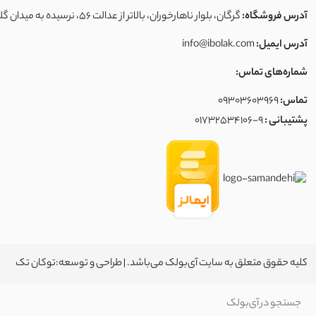
آدرس فروشگاه:
گرگان، بلوار ناهارخوران، بالاتر از عدالت ۵۶، نرسیده به میدان گلشهر، فروشگاه آی‌بولک
آدرس ایمیل:
info@ibolak.com
شماره‌های تماس:
تماس:
09303603969
پشتیبانی :
01732534106-9
کلیه حقوق متعلق به سایت آی‌بولک می‌باشد. | طراحی و توسعه:
توکان تک