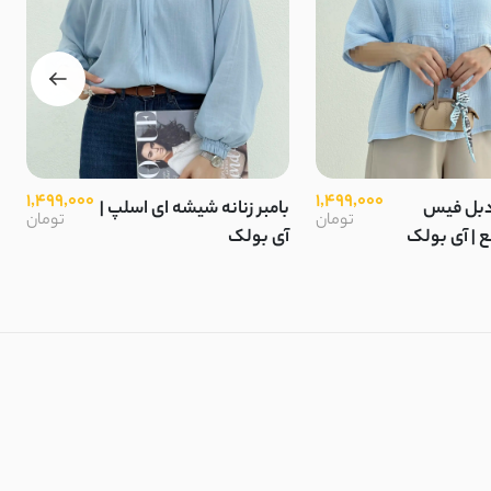
1,499,000
1,499,000
 دبل فیس
بامبر زنانه شیشه ای اسلپ |
تومان
تومان
 | آی بولک
آی بولک