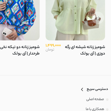
1,499,000
شومیز زنانه شیشه ای رگه
شومیز زنانه دو تیکه نخی
تومان
دوزی | آی بولک
طرحدار | آی بولک
دسترسی سریع
صفحه اصلی
همکاری با ما