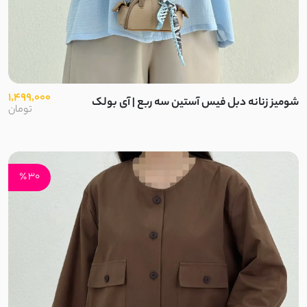
1,499,000
شومیز زنانه دبل فیس آستین سه ربع | آی بولک
تومان
30 ٪