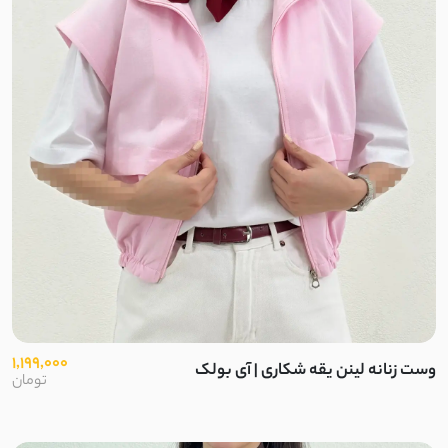
1,199,000
وست زنانه لینن یقه شکاری | آی بولک
تومان