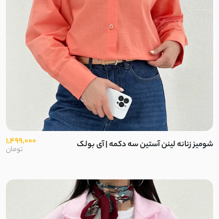
1,499,000
شومیز زنانه لینن آستین سه دکمه | آی بولک
تومان