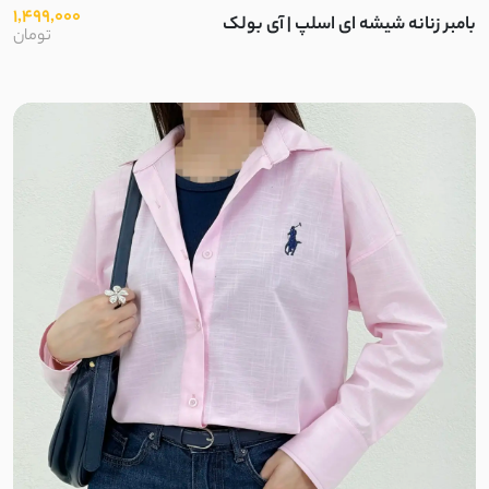
1,499,000
بامبر زنانه شیشه ای اسلپ | آی بولک
تومان