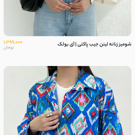
1,399,000
شومیز زنانه لینن جیب پاکتی | آی بولک
تومان