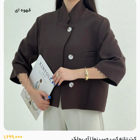
1,699,000
کت زنانه کرپ جیب نما | آی بولک