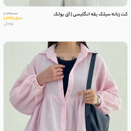
کت زنانه سیلک یقه انگلیسی | آی بولک
2,799,000
1,399,500
تومان