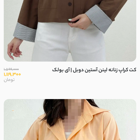
کت کراپ زنانه لینن آستین دوبل | آی بولک
1,599,000
1,119,300
تومان