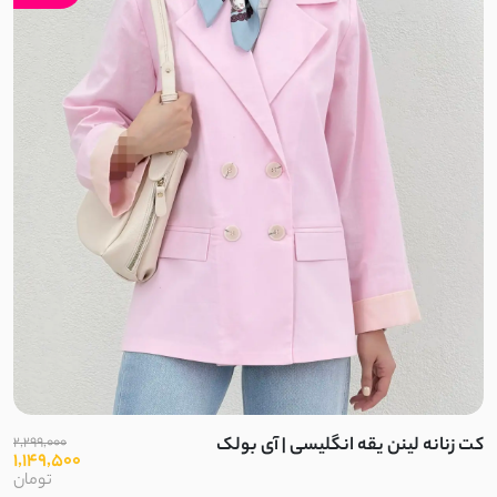
کت زنانه لینن یقه انگلیسی | آی بولک
2,299,000
1,149,500
تومان