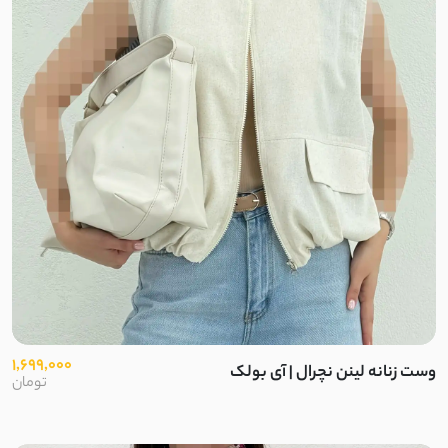
1,699,000
وست زنانه لینن نچرال | آی بولک
تومان