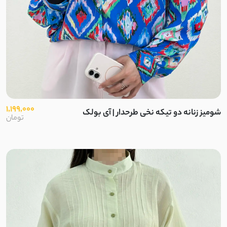
1,199,000
شومیز زنانه دو تیکه نخی طرحدار | آی بولک
تومان