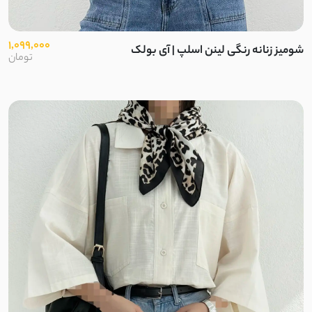
1,099,000
شومیز زنانه رنگی لینن اسلپ | آی بولک
تومان