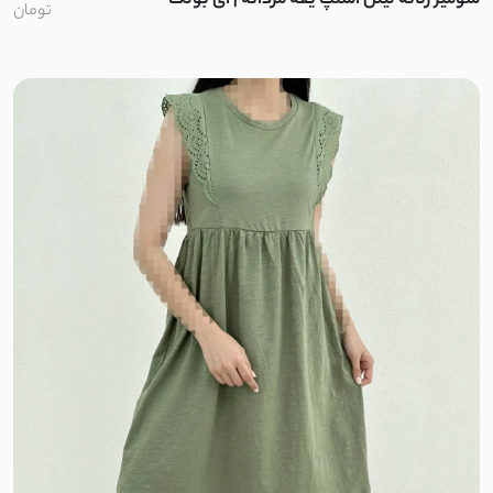
شومیز زنانه لینن اسلپ یقه مردانه | آی بولک
تومان