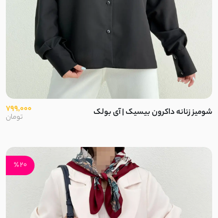
799,000
شومیز زنانه داکرون بیسیک | آی بولک
تومان
20 ٪