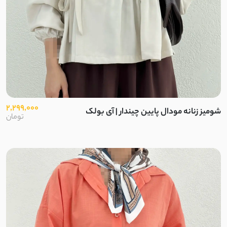
2,299,000
شومیز زنانه مودال پایین چیندار | آی بولک
تومان