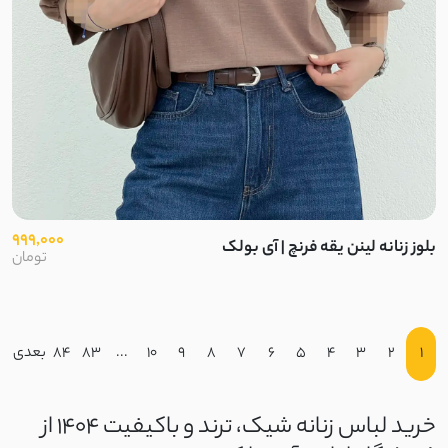
999,000
بلوز زنانه لینن یقه فرنچ | آی بولک
تومان
1
2
3
4
5
6
7
8
9
10
...
83
84
بعدی
خرید لباس زنانه شیک، ترند و باکیفیت 1404 از