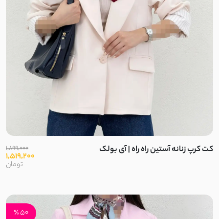
کت کرپ زنانه آستین راه راه | آی بولک
1,899,000
1,519,200
تومان
50 ٪