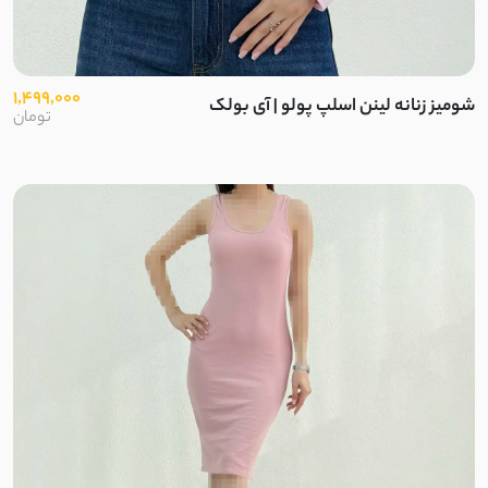
1,499,000
شومیز زنانه لینن اسلپ پولو | آی بولک
تومان