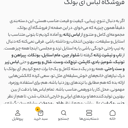
فروشگاه لباس آی بولک
اگر به دنبال تنوع، زیبایی، کیفیت و قیمت مناسب هستی، این دسته‌بندی
دقیقاً همون چیزیه که می‌خوای. در این صفحه از فروشگاه آی بولک،
مجموعه‌ای کامل و متنوع از
لباس زنانه
رو آماده کردیم تا بتونی متناسب با
استایل و سلیقه‌ت، بهترین انتخاب رو داشته باشی. فرقی نمی‌کنه که دنبال
یه تیپ راحتی خونگی باشی یا یه استایل ترند و مجلسی؛ اینجا همه چیز هست.
از
تاپ و تیشرت زنانه
گرفته تا
شلوار جین، مام استایل، بوتکات
،
پیراهن و
تونیک، شومیز، بادی، کاپشن، ترنچ‌کت، وست، شال و روسری
و حتی
لباس زیر
و ست راحتی
، همه رو در یک دسته کامل و یک‌جا برات جمع کردیم. آی بولک با
درک نیازهای خانم‌های خوش‌سلیقه‌ای مثل تو، سعی کرده کالکشن‌هایی
ارائه بده که هم مطابق با ترندهای روز دنیا باشه، هم برای استفاده روزمره،
مهمونی، محل کار یا دورهمی مناسب باشه. تمام لباس‌ها با دقت از بین
بهترین تولیدکننده‌ها و برندهای ایرانی و خارجی انتخاب شدن، تا هم از نظر
جنس و کیفیت
عالی باشن و هم از نظر
طراحی و دوخت
، سلیقه سخت‌گیرانه‌ی
0
خانم‌ها رو راضی کنند.
خانه
دسته‌بندی‌ها
جستجو
سبد خرید
پروفایل