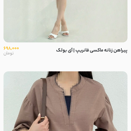
698,000
پیراهن زنانه ماکسی فانریپ | آی بولک
تومان