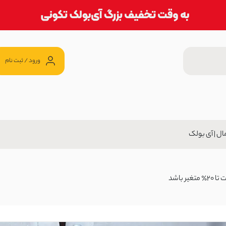
ورود / ثبت نام
ال | آی بولک
ولک
20 ٪
ن
399,2 تومان
باشد
 | آی بولک
1,39 تومان