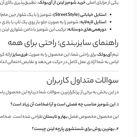
یکی از مزایای اصلی
خرید شومیز لینن از آی‌بولک
، تطبیق‌پذیری بالای آ
استایل خیابانی (Street Style):
شومیز را با یک شلوار جین مام
استایل لایه‌لایه:
شومیز را به صورت جلو باز روی یک تاپ یا بادی
دورهمی‌های دوستانه:
ترکیب این شومیز با دامن شلواری لینن ی
راهنمای سایزبندی؛ راحتی برای همه
تیم
آی‌بولک
برای راحتی شما، این محصول را به صورت
فری‌سایز
ارائه کرده است. برش‌های 
لباس به شما آزادی عمل کامل در حرکت می‌دهد و نقایص احتمالی اندا
سوالات متداول کاربران
در این بخش به برخی از پرتکرارترین سوالات شما درباره این محصول پاسخ
۱. این شومیز مناسب چه فصلی است و آیا ضخامت آن زیاد است؟
این محصول مخصوص فصل
بهار و تابستان
طراحی شده است. ضخامت پا
۲. بهترین روش برای شستشوی پارچه لینن چیست؟