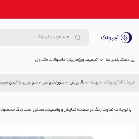
تخفیف ویژه
درباره ما
سوالات متداول
دسته‌بندی‌ها
فروشگاه آی‌بولک
زنانه
بالاپوش
بلوز/شومیز
شومیز زنانه لینن مینیم
زنانه
تاپ زنانه نخی بند ماکارون | آی ب
مردانه
499,000 توما
تاپ زنانه/نیم تنه
بچگانه
00
با توجه به تفاوت رنگ در صفحه نمایش و واقعیت، ممکن است رنگ محصولات تا ۲۰٪ متغیر 
شلوار جین
شومیز زنانه لینن آستین سه دکمه
کیف
9,000
بلوز/شومیز