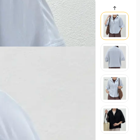
سایر محصولات
وست زنانه لینن نچرال | آی بولک
حراجی
,000
وست
استایل تابستانی ترند ۱۴۰۵
21 اردیبهشت 1405
مد و استایل
استایل ترند و لباس عید زنانه 1405
21 بهم
مد و استایل
زنانه
مردانه
بچگانه
سایر محصولات