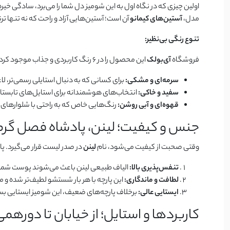
اولین چیزی که در نگاه اول به این شومیز دل شما را می‌برد، سادگی خی
مدل،
آستین‌های کیمانو
آن است؛ آستین‌هایی آزاد و راحت که نه تنها ت
تنوع رنگی بی‌نظیر:
فروشگاه
آی‌بولک
این محصول را در ۶ رنگ کاربردی و جذاب موجود کرده است تا با هر سلیقه‌ای سازگار باشد:
سرمه‌ای و مشکی:
برای کسانی که به دنبال استایلی رسمی‌تر، 
سفید و خاکی:
انتخاب‌های هوشمندانه برای استایل‌های تابستان
قهوه‌ای و آبی روشن:
رنگ‌هایی خاص که به راحتی با شلوارهای ج
جنس و کیفیت؛ لینن، پادشاه فصل گرم
وقتی صحبت از کیفیت می‌شود، نام
لینن
در صدر لیست قرار می‌گیرد. پار
تنفس‌پذیری بالا:
الیاف طبیعی لینن باعث می‌شوند پوست شما
لطافت و ماندگاری:
این پارچه با هر بار شستشو لطیف‌تر شده و مق
ایستایی عالی:
برخلاف پارچه‌های ضعیف، این شومیز ایستایی بسیا
کاربردها و استایل؛ از خیابان تا دورهمی