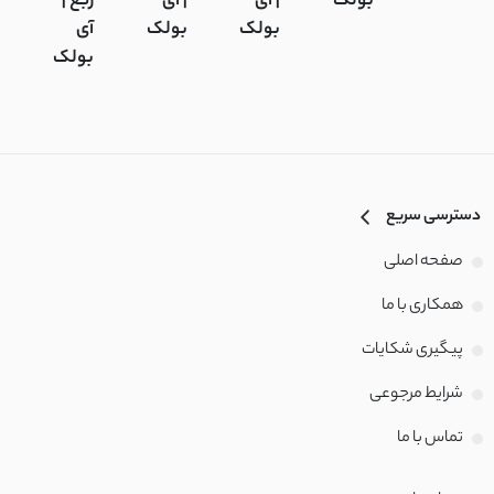
بولک
| آی
| آی
ربع |
ب
بولک
بولک
آی
بولک
دسترسی سریع
صفحه اصلی
همکاری با ما
پیگیری شکایات
شرایط مرجوعی
تماس با‌ ما