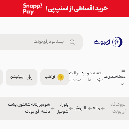
تخفیف
درباره
سوالات
دسته‌بندی‌ها
آی‌کلاب
اپلیکیشن
ویژه
ما
متداول
جا کلیدی بافتنی عروسکی | آی ب
00
جا کلیدی
فروشگاه
بلوز/
شومیز زنانه شانتون پشت
زنانه
زنانه
بالاپوش
آی‌بولک
شومیز
دکمه | آی بولک
مینی اسکارف زنانه طرحدار | آی 
مردانه
0
روسری
بچگانه