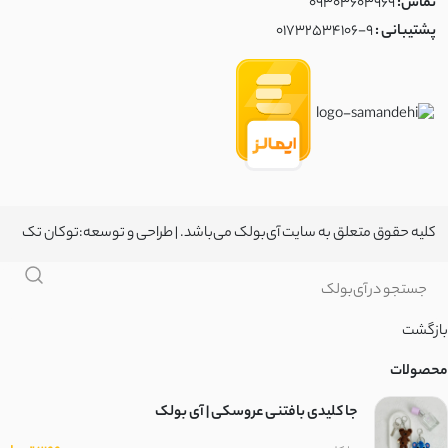
تماس:
09303603969
پشتیبانی :
01732534106-9
کلیه حقوق متعلق به سایت آی‌بولک می‌باشد. | طراحی و توسعه:
توکان تک
بازگشت
محصولات
جا کلیدی بافتنی عروسکی | آی بولک