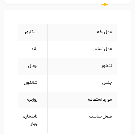
مدل یقه
شکاری
مدل آستین
بلند
تنخور
نرمال
جنس
شانتون
موارد استفاده
روزمره
فصل مناسب
تابستان،
بهار