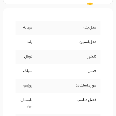
مدل یقه
مردانه
مدل آستین
بلند
تنخور
نرمال
جنس
سیلک
موارد استفاده
روزمره
فصل مناسب
تابستان،
بهار