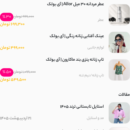
عطر مردانه 30 میل Allor | آی بولک
30 ٪
999,000 تومان
عطر
699,300 تومان
عینک آفتابی زنانه رنگی | آی بولک
499,000 تومان
لوازم جانبی
تاپ زنانه ینزی بند ماکارون | آی بولک
50 ٪
1,099,000 تومان
تاپ زنانه/نیم تنه
549,500 تومان
مقالات
استایل تابستانی ترند ۱۴۰۵
21 اردیبهشت 1405
مد و استایل