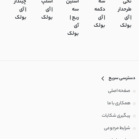
نخی
سه
آستین
اسلپ
چیندار
پ
طرحدار
دکمه
سه
| آی
| آی
آ
| آی
| آی
ربع |
بولک
بولک
ب
بولک
بولک
آی
بولک
دسترسی سریع
صفحه اصلی
همکاری با ما
پیگیری شکایات
شرایط مرجوعی