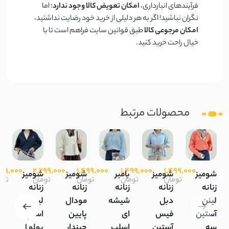
فرآیندهای انبارداری،
امکان تعویض کالا وجود ندارد
؛ اما
نگران نباشید! اگر به هر دلیلی از خرید خود رضایت نداشتید،
امکان مرجوعی کالا
طبق قوانین سایت فراهم است تا با
خیال راحت خرید کنید.
محصولات مرتبط
499,000
2,299,000
1,499,000
1,499,000
1,499,000
شومیز
شومیز
بامبر
شومیز
شومیز
ب
تومان
تومان
تومان
تومان
توم
زنانه
زنانه
زنانه
زنانه
زنانه
ز
لینن
دبل
شیشه
مودال
لینن
ل
آستین
فیس
ای
پایین
اسلپ
ی
سه
آستین
اسلپ
چیندار
پولو |
ف