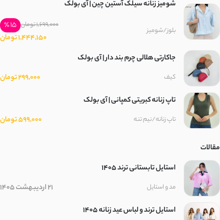
شومیز زنانه سیلک آستین چین | آی بولک
15 ٪
1,699,000 تومان
بلوز/شومیز
1,444,150 تومان
جاکارتی هلالی چرم بند دار | آی بولک
299,000 تومان
کیف
تاپ زنانه کبریتی کمپانی | آی بولک
599,000 تومان
تاپ زنانه/نیم تنه
مقالات
استایل تابستانی ترند ۱۴۰۵
21 اردیبهشت 1405
مد و استایل
استایل ترند و لباس عید زنانه 1405