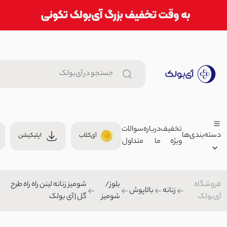
تخفیف
درباره
سوالات
دسته‌بندی‌ها
آی‌کلاب
اپلیکیشن
ویژه
ما
متداول
شومیز زنانه سیلک آستین چین | 
1,699,000 توما
بلوز/شومیز
فروشگاه
بلوز/
شومیز زنانه لینن راه راه طرح
زنانه
4,150
زنانه
بالاپوش
آی‌بولک
شومیز
گل | آی بولک
مردانه
جاکارتی هلالی چرم بند دار | آی ب
بچگانه