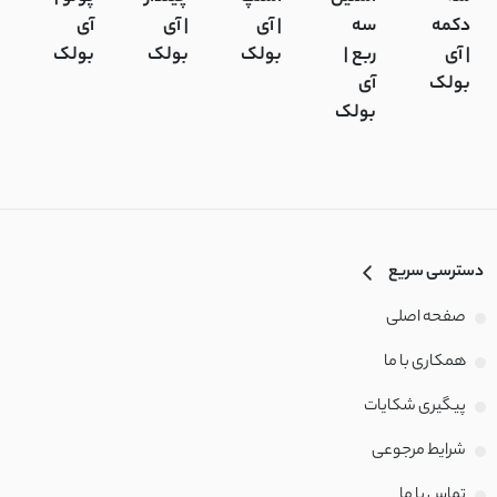
دکمه
سه
| آی
| آی
آی
آ
| آی
ربع |
بولک
بولک
بولک
ب
بولک
آی
بولک
دسترسی سریع
صفحه اصلی
همکاری با ما
پیگیری شکایات
شرایط مرجوعی
تماس با‌ ما