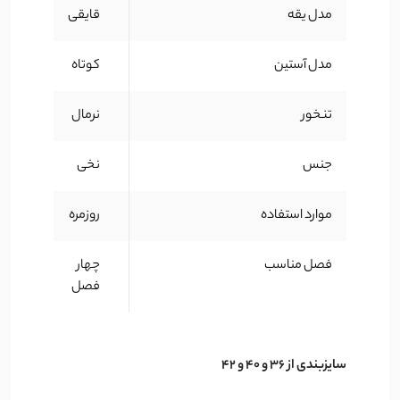
مدل یقه
قایقی
مدل آستین
کوتاه
تنخور
نرمال
جنس
نخی
موارد استفاده
روزمره
فصل مناسب
چهار
فصل
سایزبندی از 36 و 40 و 42