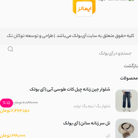
کلیه حقوق متعلق به سایت آی‌بولک می‌باشد. | طراحی و توسعه:
توکان تک
بازگشت
محصولات
شلوار جین زنانه چیل کات طوسی آبی | آی بولک
15 ٪
2,899,000 تومان
شلوار بگ/نیم بگ/واید
2,464,150 تومان
تل سر زنانه ساتن | آی بولک
299,000 تومان
تل