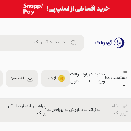
تخفیف
درباره
سوالات
دسته‌بندی‌ها
آی‌کلاب
اپلیکیشن
ویژه
ما
متداول
شلوار جین زنانه چیل کات طوسی 
بولک
فروشگاه
پیراهن زنانه طرحدار | آی
زنانه
2,899,000 توما
زنانه
بالاپوش
پیراهن
شلوار بگ/نیم بگ/واید
آی‌بولک
بولک
4,150
مردانه
تل سر زنانه ساتن | آی بولک
بچگانه