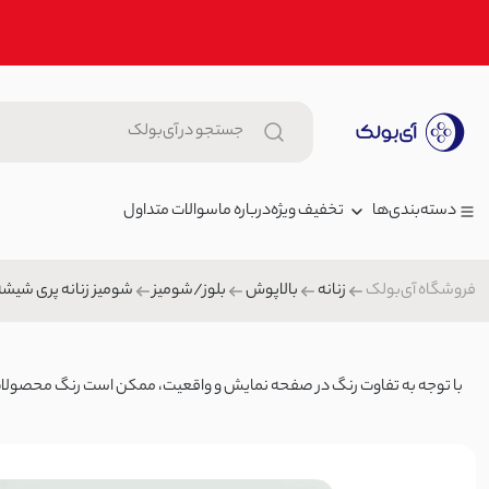
تخفیف ویژه
درباره ما
سوالات متداول
دسته‌بندی‌ها
فروشگاه آی‌بولک
زنانه
بالاپوش
بلوز/شومیز
شومیز زنانه پری شیشه 
زنانه
برس موی بامبو | آی بولک
مردانه
0
کش/گیره مو
بچگانه
با توجه به تفاوت رنگ در صفحه نمایش و واقعیت، ممکن است رنگ محصولات تا ۲۰٪ متغیر 
شلوار زنانه جین چیل کات سفید |
شلوار جین
2,899,000 توما
کیف
شلوار بگ/نیم بگ/واید
4,150