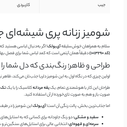
جیب
کاربردی
شومیز زنانه پری شیشه‌ای جی
سلام به همراهان خوش‌سلیقه
آی‌بولک
! اگر به‌دنبال لباسی هستید ک
(کد 1013290)
دقیقاً همان آیتمی است که کمد لباس شما برای فصل بهار و 
طراحی و ظاهر؛ رنگ‌بندی که دل شما را م
اولین چیزی که در نگاه اول به این شومیز دلربا جذب‌تان می‌کند، ظاهر 
طراحان این کار با هوشمندی تمام، یک
یقه مردانه
کلاسیک را با یک
تک‌
صورت باز و هم به صورت تای‌خورده از آن استفاده کنید.
اما جذاب‌ترین بخش، پالت رنگی آن است!
آی‌بولک
این شومیز را در طیف
سفید و مشکی:
دو رنگ جاودانه برای کسانی که به استایل‌های 
سرمه‌ای و قهوه‌ای:
انتخابی عالی برای استایل‌های سنگین‌تر و