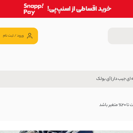
ورود / ثبت نام
ای جیب دار | آی بولک
699,00 تومان
باشد
 آی بولک
15 ٪
ن
2,46 تومان