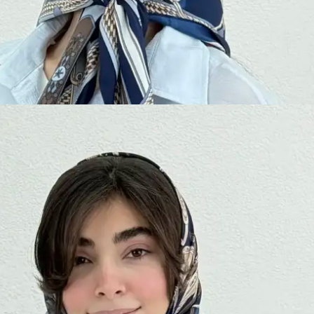
 | آی بولک
20 ٪
359 تومان
ن 1404