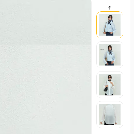
سایر محصولات
ست تاپ و شورت زنانه جلو پاپیون
حراجی
449,000 تومان
ست راحتی/ست اسپرت زنانه
,200
استایل تابستانی ترند ۱۴۰۵
21 اردیبهشت 1405
مد و استایل
استایل ترند و لباس عید زنانه 1405
21 بهم
مد و استایل
زنانه
مردانه
بچگانه
سایر محصولات