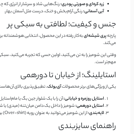
زرد کره‌ای و صورتی پودری:
رنگ‌هایی شاد و سرشار از انرژی که چه
آبی آسمانی:
رنگی آرام‌بخش و خنک، درست مثل آسمان بهار.
جنس و کیفیت؛ لطافتی به سبکی پر
پارچه
پری شیشه‌ای
به‌کار رفته در این محصول، انتخابی هوشمندانه ب
می‌کند.
وقتی این شومیز را به تن می‌کنید، اولین حسی که تجربه می‌کنید، سبکی
مهم‌تر است.
استایلینگ؛ از خیابان تا دورهمی
یکی از ویژگی‌های برتر محصولات
آی‌بولک
، تطبیق‌پذیری بالای آن‌هاست
استایل روزمره و خیابانی:
آن را با یک شلوار جین بگ یا مام‌است
استایل دورهمی:
شومیز را داخل یک دامن میان‌تنه (میدی) یا شلو
لایه‌بندی:
از این شومیز می‌توانید به عنوان رویه (Over-shirt) بر روی یک تاپ ساده یا کراپ‌تاپ استفاده کنید و دکمه‌های آن را باز بگذارید.
راهنمای سایزبندی