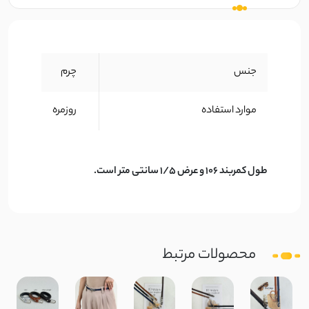
جنس
چرم
موارد استفاده
روزمره
طول کمربند 106 و عرض 1/5 سانتی متر است.
محصولات مرتبط