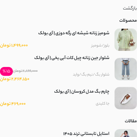
بازگشت
محصولات
شومیز زنانه شیشه ای رگه دوزی | آی بولک
1,499,000 تومان
بلوز/شومیز
شلوار جین زنانه چیل کات آبی یخی | آی بولک
15 ٪
2,899,000 تومان
شلوار بگ/نیم بگ/واید
2,464,150 تومان
چارم بگ مدل کروسان | آی بولک
469,000 تومان
جا کلیدی
مقالات
استایل تابستانی ترند ۱۴۰۵