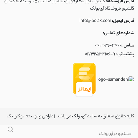
آدرس فروشگاه:
گرگان، بلوار ناهارخوران، بالاتر از عدالت ۵۶، نرسیده به میدان
گلشهر، فروشگاه آی‌بولک
آدرس ایمیل:
info@ibolak.com
شماره‌های تماس:
تماس:
09303603969
پشتیبانی :
01732534106-9
کلیه حقوق متعلق به سایت آی‌بولک می‌باشد. | طراحی و توسعه:
توکان تک