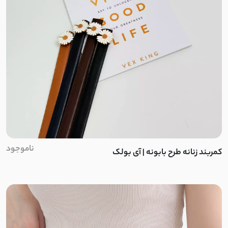
کنفی
پنبه لاکرا
چکنده کشی
ویسکوز
کرپ مکانیکی
شانتون مکانیکی
ناموجود
کمربند زنانه طرح بابونه | آی بولک
خامه دوزی
یاخما
پوپلین کش