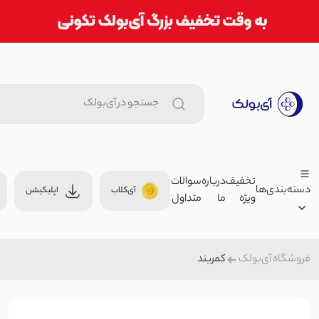
تخفیف
درباره
سوالات
دسته‌بندی‌ها
آی‌کلاب
اپلیکیشن
ویژه
ما
متداول
ست اسپرت تونیک و شلوار سیلکا
,000
ست راحتی/ست اسپرت زنانه
کمربند
فروشگاه آی‌بولک
زنانه
شلوار زنانه گلکسی بگ | آی بول
مردانه
9,000
شلوار کلاسیک
بچگانه