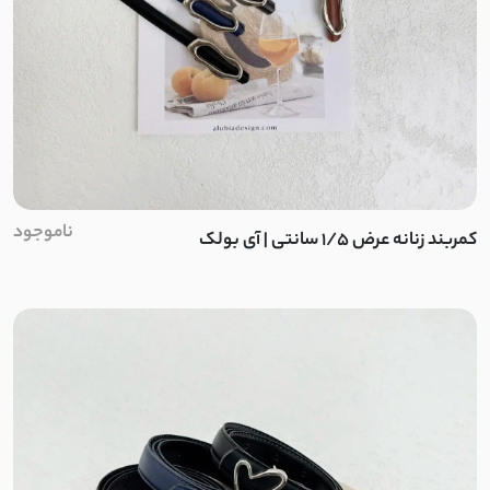
نخ کریشه
لینن اسلپ
لینن نخ
مودال
ناموجود
کمربند زنانه عرض 1/5 سانتی | آی بولک
کرپ بوگاتی
الیاف
استونیک
نخ و پنبه گیاهی