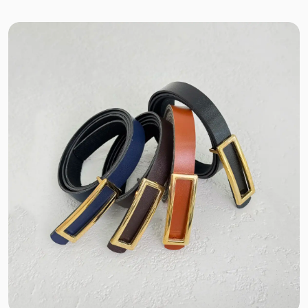
ضد آب
بافت کبریتی
سلانیک
مموری ضد آب
حصیری
حوله ای
کرپ کجراه
دونخ
کرپ بنگال