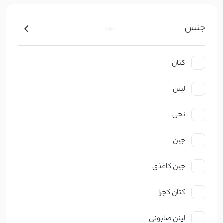
جنس
کتان
لینن
نخی
جین
جین کاغذی
کتان کجرا
لینن صابونی