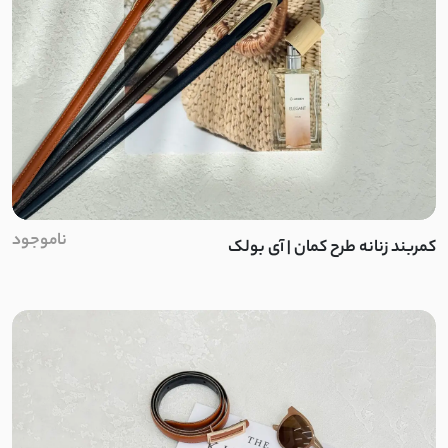
پری
کرپ جی تو
نخ
کرپ سان
ناموجود
کمربند زنانه طرح کمان | آی بولک
کادنزا
پنبه نخ
ملانژ
استرج