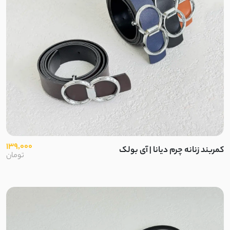
نچرال
لینن کنفی
ابروبادی
کرسپو
موسلین
ژاکارد
139,000
کمربند زنانه چرم دیانا | آی بولک
تومان
الیاف طبیعی
پنبه دورس دو نخ
پنبه دورس سه نخ