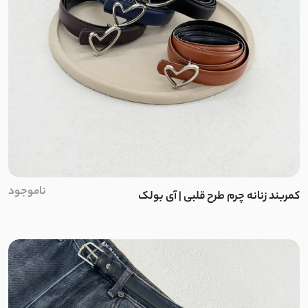
تترون نخ
نخ سنگشور
چکنده کشی
کرپ کش مراکشی
داکرون نخ
کشی پفکی
ناموجود
کمربند زنانه چرم طرح قلبی | آی بولک
نخ تنسل
لینن حریر
مراکشی کشی