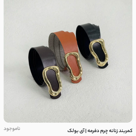
السا
ورنی
میکرو تنسل
الیزه
کتان صابونی
پوپلین نخ
لینن ترک
لینن مشبک
ناموجود
کمربند زنانه چرم دفرمه | آی بولک