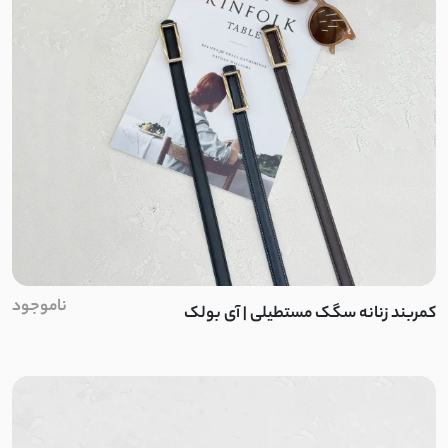
سیلک پری
اویشو
NR
اسپان
پنبه کبریتی
فانریپ
ناموجود
کمربند زنانه سگک مستطیلی | آی بولک
پنبه ماکان
چرم مصنوعی
دیزنی