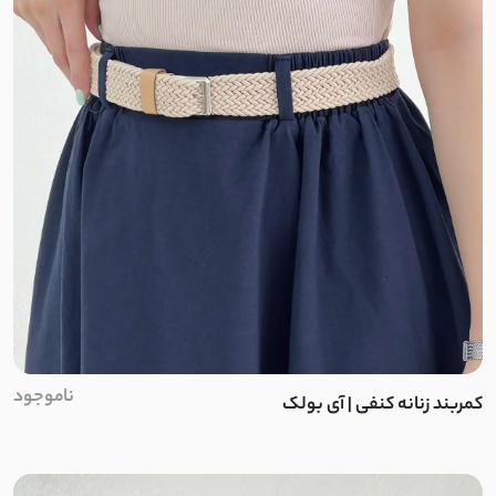
ژاکارد توری
تویل
بامبو
نخ وارداتی
ریون
لینن کجراه
پِری راه راه
ناموجود
کمربند زنانه کنفی | آی بولک
ابریشم دبل فیس
بافت