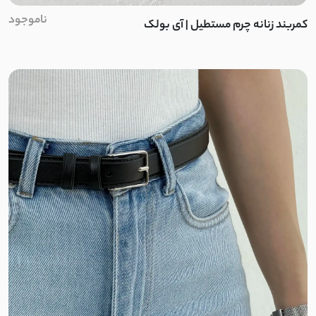
ناموجود
دورس فیتیله
کمربند زنانه چرم مستطیل | آی بولک
کشمیر جناقی
دورس طرح بافت
گاواردین
قلاب بافی
نخ وول
لیزری
کتان استانبول