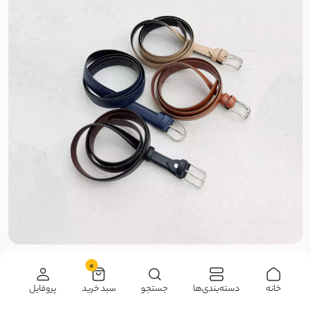
پلاستیکی
پنبه بیسکویتی
بوگاتی
پنبه مچینست
سیلکا
سیلک مودال
کریشما
ناموجود
کمربند زنانه چرم سگکی | آی بولک
0
خانه
دسته‌بندی‌ها
جستجو
سبد خرید
پروفایل