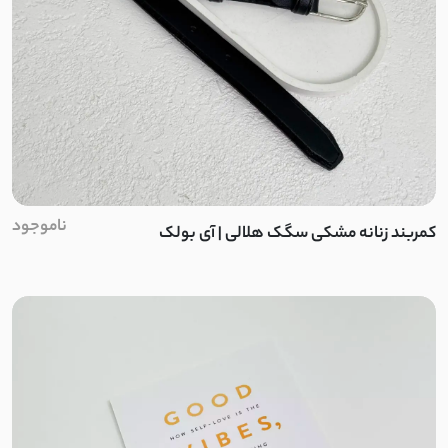
خز
دورس بیسکویتی
داکرون
جیر
ناموجود
کمربند زنانه مشکی سگک هلالی | آی بولک
پنبه
کتان نخ
لینن نچرال
کتان کاغذی