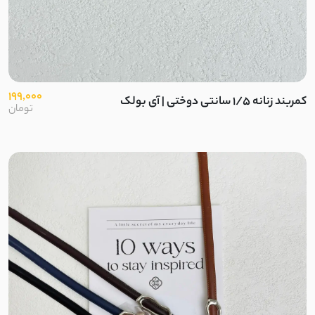
کرپ نخ
توری دو لایه
خامه دوزی کوبایی
199,000
کمربند زنانه 1/5 سانتی دوختی | آی بولک
تومان
آیوا
کتان ظریف تابستانی
کرپ تابستانی پفکی
ساتن کرپ مات
نخ کجراه
نخ پنبه کبریتی