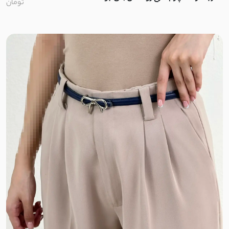
تومان
بابوس
اسلپ
نخ وال
کرپ نخ
جودون
کرپ
کرپ آنجلیکا
کرپ مازراتی
کرپ الیزه