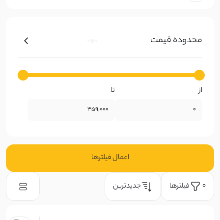
نخ صابونی
محدوده قیمت
کتان ظریف
کرپ
از
تا
ژورژت
حریر
گیپوری
اعمال فیلتر‌ها
دانتل
فیلتر‌ها
جدیدترین
0
چکنده