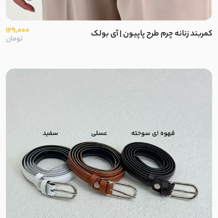
سوپر سافت
129,000
کمربند زنانه چرم طرح پاپیون | آی بولک
تومان
نخ بامبو
پارچه کوبایی
نخ و پنبه برجسته
میکروفایبر
کشی آستردار
پنبه دورس ظریف
گلکسی نخ