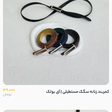
پنبه دورس تو کرک
تریکو
گلکسی
پلیسه
جین کشی
کتیبه
پولکی
129,000
کمربند زنانه سگک مستطیلی | آی بولک
تومان
لاکرا