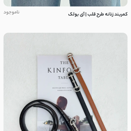
اسپان تو کرک
ناموجود
کمربند زنانه طرح قلب | آی بولک
دلوا کتان
هایدی تی سی
سویید
توییت
پشمی نرم و لطیف
دورس سه نخ بدون کرک
دورس مراکشی