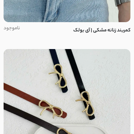
فلامنت
بوکله
ناموجود
کمربند زنانه مشکی | آی بولک
مراکشی پاییزه
تدی
شنل
موهر
مخمل کبریتی
مخمل حوله ای
بارانی ضدآب