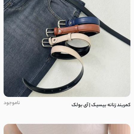
شمعی
برزنتی
لینن سنگشور
نخی کوک دوزی
ابریشم
کتان لینن
بافت ظریف
ناموجود
کمربند زنانه بیسیک | آی بولک
بافت
نخ و پنبه ضخیم