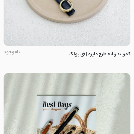
کرپ جولیا
تنسل
کتان سیلک
ناموجود
لایوسل شیشه ای
کمربند زنانه طرح دایره | آی بولک
سیلک لایوسل
پری شیشه ای
سیلک
ینزی
صوفیا