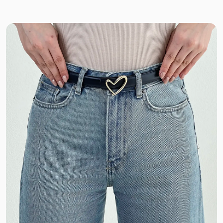
لینن ایتالیایی
پفکی
پرشیا
دورس تو کرک
کرکره ای
پنبه ضخیم
نخ و پنبه ضخیم
وول
لمروز