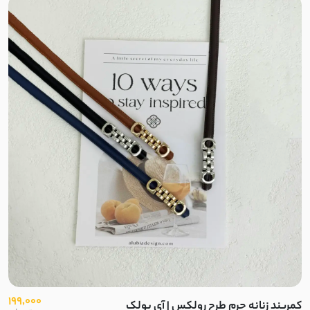
لمه
شانتون
نخ و پنبه اسلپ
کرپ ژورژت
مایو
اسپندکس
نایلون
پلی استر
الاستین
199,000
کمربند زنانه چرم طرح رولکس | آی بولک