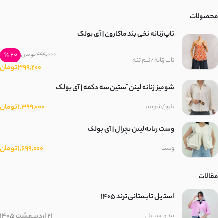
محصولات
تاپ زنانه نخی بند ماکارون | آی بولک
20 ٪
499,000 تومان
تاپ زنانه/نیم تنه
399,200 تومان
شومیز زنانه لینن آستین سه دکمه | آی بولک
1,399,000 تومان
بلوز/شومیز
وست زنانه لینن نچرال | آی بولک
1,699,000 تومان
وست
مقالات
استایل تابستانی ترند ۱۴۰۵
21 اردیبهشت 1405
مد و استایل