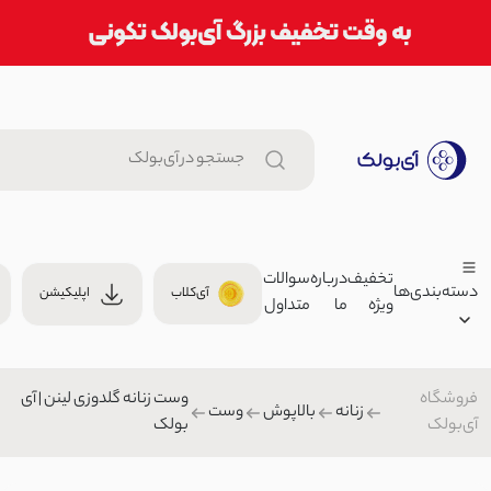
تخفیف
درباره
سوالات
دسته‌بندی‌ها
آی‌کلاب
اپلیکیشن
ویژه
ما
متداول
تاپ زنانه نخی بند ماکارون | آی ب
499,000 توما
تاپ زنانه/نیم تنه
فروشگاه
وست زنانه گلدوزی لینن | آی
زنانه
00
زنانه
بالاپوش
وست
آی‌بولک
بولک
مردانه
شومیز زنانه لینن آستین سه دکمه
بچگانه