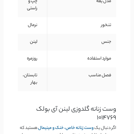
مدل یقه
چپ و
راستی
تنخور
نرمال
جنس
لینن
موارد استفاده
روزمره
فصل مناسب
تابستان،
بهار
وست زنانه گلدوزی لینن آی بولک
1014769
اگر دنبال یک
وست زنانه خاص، خنک و مینیمال
هستید که