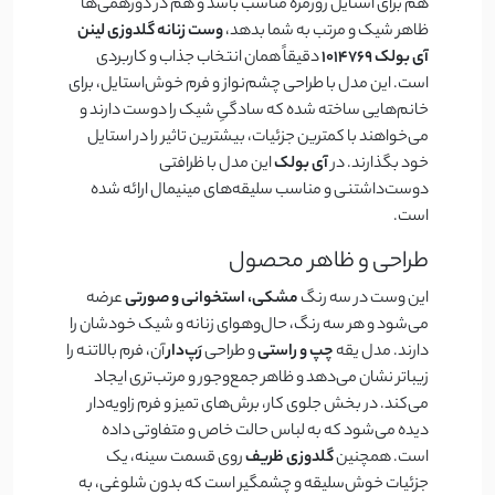
هم برای استایل روزمره مناسب باشد و هم در دورهمی‌ها
ظاهر شیک و مرتب به شما بدهد،
وست زنانه گلدوزی لینن
آی بولک 1014769
دقیقاً همان انتخاب جذاب و کاربردی
است. این مدل با طراحی چشم‌نواز و فرم خوش‌استایل، برای
خانم‌هایی ساخته شده که سادگیِ شیک را دوست دارند و
می‌خواهند با کمترین جزئیات، بیشترین تاثیر را در استایل
خود بگذارند. در
آی بولک
این مدل با ظرافتی
دوست‌داشتنی و مناسب سلیقه‌های مینیمال ارائه شده
است.
طراحی و ظاهر محصول
این وست در سه رنگ
مشکی، استخوانی و صورتی
عرضه
می‌شود و هر سه رنگ، حال‌وهوای زنانه و شیک خودشان را
دارند. مدل یقه
چپ و راستی
و طراحی
رَپ‌دار
آن، فرم بالاتنه را
زیباتر نشان می‌دهد و ظاهر جمع‌وجور و مرتب‌تری ایجاد
می‌کند. در بخش جلوی کار، برش‌های تمیز و فرم زاویه‌دار
دیده می‌شود که به لباس حالت خاص و متفاوتی داده
است. همچنین
گلدوزی ظریف
روی قسمت سینه، یک
جزئیات خوش‌سلیقه و چشمگیر است که بدون شلوغی، به