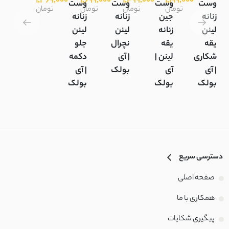
1,369,000
1,699,000
1,499,000
1,199,000
وست
وست
وست
وست
تومان
تومان
تومان
تومان
زنانه
جین
زنانه
زنانه
لینن
زنانه
لینن
لینن
یقه
یقه
نچرال
جلو
شکاری
لینن |
| آی
دکمه
| آی
آی
بولک
| آی
بولک
بولک
بولک
دسترسی سریع
صفحه اصلی
همکاری با ما
پیگیری شکایات