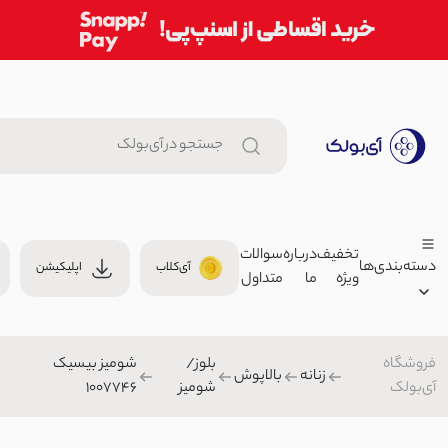
تخفیف
درباره
سوالات
دسته‌بندی‌ها
آی‌کلاب
اپلیکیشن
ویژه
ما
متداول
پیکسل گربه خلبان چرم دست دوز
0
لوازم جانبی
فروشگاه
بلوز/
شومیز بیسیک
زنانه
زنانه
بالاپوش
آی‌بولک
شومیز
1007746
ست اسپرت زنانه شومیز شلوار | 
مردانه
0
بچگانه
ست راحتی/ست اسپرت