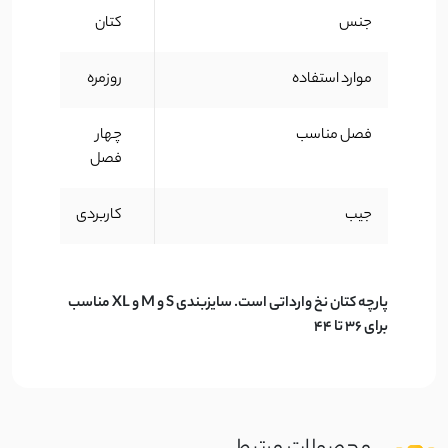
جنس
کتان
موارد استفاده
روزمره
فصل مناسب
چهار
فصل
جیب
کاربردی
پارچه کتان نخ وارداتی است. سایزبندی S و M و XL مناسب
برای 36 تا 44