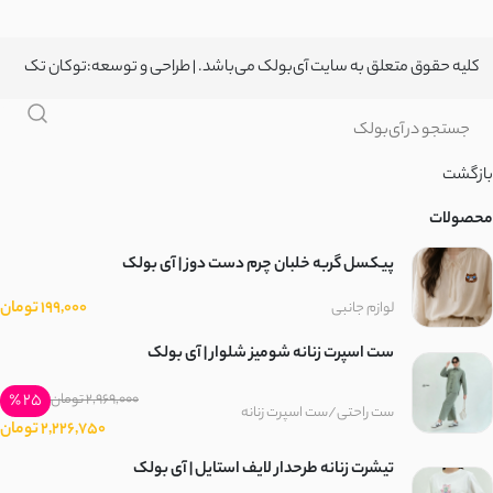
کلیه حقوق متعلق به سایت آی‌بولک می‌باشد. | طراحی و توسعه:
توکان تک
بازگشت
محصولات
پیکسل گربه خلبان چرم دست دوز | آی بولک
199,000 تومان
لوازم جانبی
ست اسپرت زنانه شومیز شلوار | آی بولک
25 ٪
2,969,000 تومان
ست راحتی/ست اسپرت زنانه
2,226,750 تومان
تیشرت زنانه طرحدار لایف‌ استایل | آی بولک