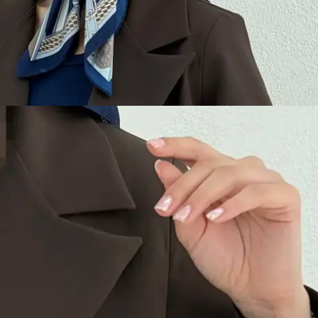
299,0 تومان
ن 1404