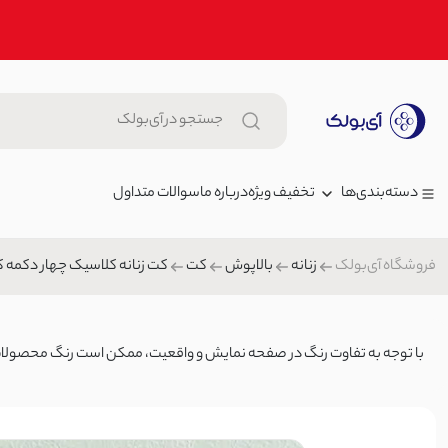
تخفیف ویژه
درباره ما
سوالات متداول
دسته‌بندی‌ها
فروشگاه آی‌بولک
زنانه
بالاپوش
کت
کت زنانه کلاسیک چهار دکمه ک
زنانه
تیشرت زنانه باکسی موزیکال | آ
مردانه
0
تیشرت/پولوشرت زنانه
بچگانه
با توجه به تفاوت رنگ در صفحه نمایش و واقعیت، ممکن است رنگ محصولات تا ۲۰٪ متغیر 
شومیز زنانه داکرون بیسیک | آی
شلوار جین
00
بلوز/شومیز
کیف