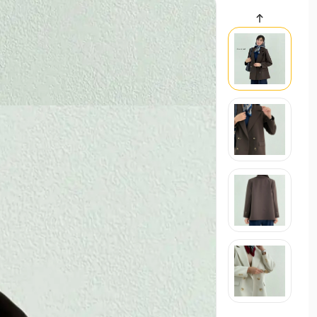
سایر محصولات
تل سر زنانه ساتن | آی بولک
حراجی
00
تل
استایل تابستانی ترند ۱۴۰۵
21 اردیبهشت 1405
مد و استایل
استایل ترند و لباس عید زنانه 1405
21 بهم
مد و استایل
زنانه
مردانه
بچگانه
سایر محصولات