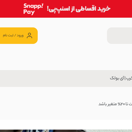
ورود / ثبت نام
رپ | آی بولک
ی بولک
999,00 تومان
باشد
 بولک
799,0 تومان