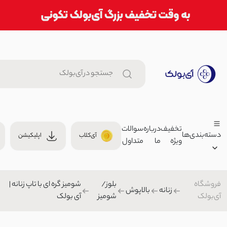
تخفیف
درباره
سوالات
دسته‌بندی‌ها
آی‌کلاب
اپلیکیشن
ویژه
ما
متداول
عطر مردانه 30 میل Allor | آی بولک
999,000 تومان
عطر
فروشگاه
بلوز/
شومیز گره ای با تاپ زنانه |
زنانه
00
زنانه
بالاپوش
آی‌بولک
شومیز
آی بولک
مردانه
عینک آفتابی زنانه رنگی | آی بول
بچگانه