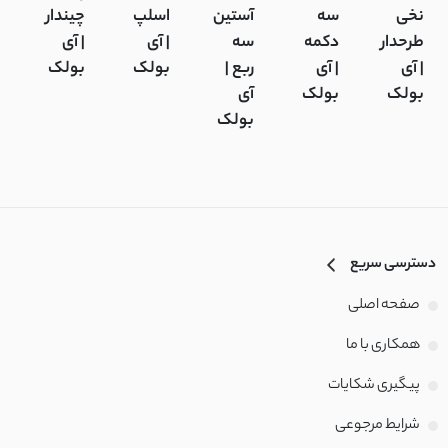
نخی
سه
آستین
اسلپ
چیندار
پ
طرحدار
دکمه
سه
| آی
| آی
آ
| آی
| آی
ربع |
بولک
بولک
ب
بولک
بولک
آی
بولک
دسترسی سریع
صفحه اصلی
همکاری با ما
پیگیری شکایات
شرایط مرجوعی