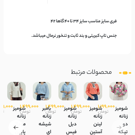
فری سایز مناسب سایز 34 تا 40 گاها 42
جنس تاپ کبریتی و بند ثابت و تنخور نرمال میباشد.
محصولات مرتبط
299,000
1,499,000
1,499,000
1,499,000
1,199,000
شومیز
شومیز
شومیز
بامبر
شومیز
ش
تومان
تومان
تومان
تومان
تو
زنانه
زنانه
زنانه
زنانه
زنانه
ز
دو
لینن
دبل
شیشه
مودال
ل
تیکه
آستین
فیس
ای
پایین
ا