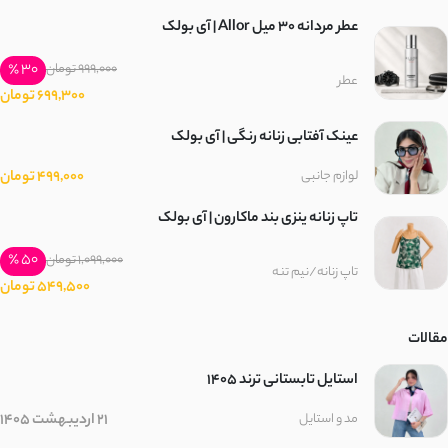
عطر مردانه 30 میل Allor | آی بولک
30 ٪
999,000 تومان
عطر
699,300 تومان
عینک آفتابی زنانه رنگی | آی بولک
499,000 تومان
لوازم جانبی
تاپ زنانه ینزی بند ماکارون | آی بولک
50 ٪
1,099,000 تومان
تاپ زنانه/نیم تنه
549,500 تومان
مقالات
استایل تابستانی ترند ۱۴۰۵
21 اردیبهشت 1405
مد و استایل