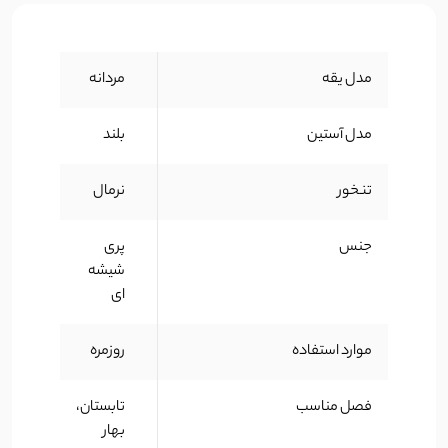
مدل یقه
مردانه
مدل آستین
بلند
تنخور
نرمال
جنس
پری
شیشه
ای
موارد استفاده
روزمره
فصل مناسب
تابستان،
بهار