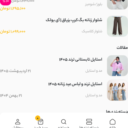
10 ٪
1,439,000 تومان
بلوز/شومیز
1,295,100 تومان
شلوار زنانه بگ کرپ بزیاق | آی بولک
1,099,000 تومان
شلوار کلاسیک
مقالات
استایل تابستانی ترند ۱۴۰۵
21 اردیبهشت 1405
مد و استایل
استایل ترند و لباس عید زنانه 1405
21 بهمن 1404
مد و استایل
دسته‌بندی‌ها
0
زنانه
مردانه
بچگانه
سایر محصولات