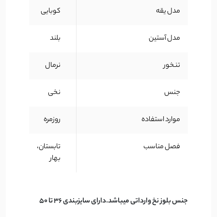
مدل یقه
کوبایی
مدل آستین
بلند
تنخور
نرمال
جنس
نخی
موارد استفاده
روزمره
فصل مناسب
تابستان،
بهار
جنس بلوز نخ وارداتی میباشد.دارای سایزبندی 36 تا 50