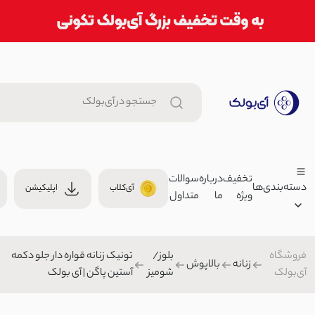
تخفیف
درباره
سوالات
دسته‌بندی‌ها
آی‌کلاب
اپلیکیشن
ویژه
ما
متداول
ست تاپ و شورتک راحتی زنانه | 
00
ست راحتی/ست اسپرت زنانه
فروشگاه
بلوز/
تونیک زنانه قواره دار جلو دکمه
زنانه
زنانه
بالاپوش
آی‌بولک
شومیز
آستین پاگن | آی بولک
شومیز زنانه پری طرحدار | آی بول
مردانه
1,439,000 توم
بچگانه
بلوز/شومیز