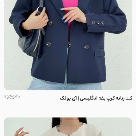
کرپ جی تو
نخ
کرپ سان
کادنزا
پنبه نخ
ملانژ
ناموجود
کت زنانه کرپ یقه انگلیسی | آی بولک
استرج
سیلک پری