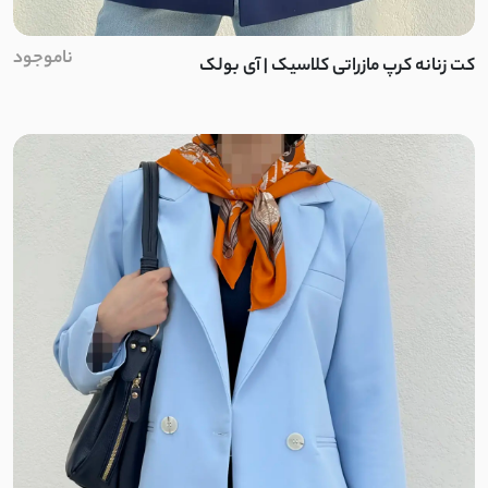
پفکی
ناموجود
پرشیا
کت زنانه کرپ مازراتی کلاسیک | آی بولک
دورس تو کرک
کرکره ای
پنبه ضخیم
نخ و پنبه ضخیم
وول
لمروز
اسپان تو کرک