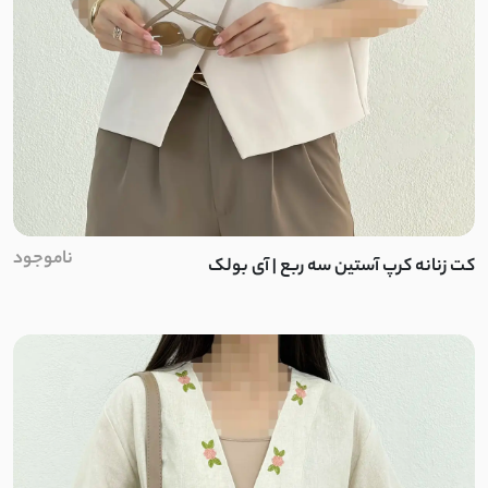
دورس اسپان
دورس توکرک اسپان
فریال
دورس کرکره ای
دو نخ توکرک
ناموجود
کت زنانه کرپ آستین سه ربع | آی بولک
فانریپ کبریتی
نخ پائیزه
پلار
خز