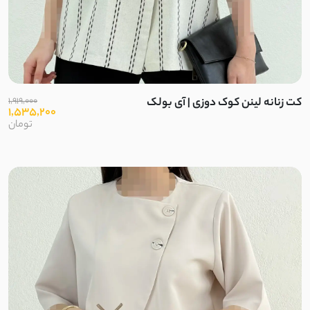
مراکشی پاییزه
تدی
شنل
کت زنانه لینن کوک دوزی | آی بولک
1,919,000
1,535,200
تومان
موهر
مخمل کبریتی
مخمل حوله ای
بارانی ضدآب
فوتر موهر