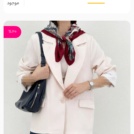
موجود
کرپ مازراتی
کرپ آنجل
20 ٪
کرپ ظریف
کرپ حریر
کرپ آنجلیکا
کرپ الیزه
پوپلین
فوتر
تترون