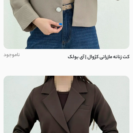
تلقی
طلقی
دو نخ
ناموجود
کت زنانه مازراتی کژوال | آی بولک
میکرو
هرمس
مازراتی کجراه
کرپ بزیاق
کرپ جولیا