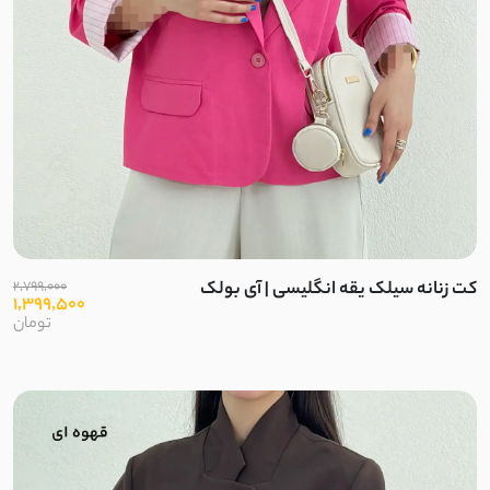
تریکو
گلکسی
پلیسه
جین کشی
کتیبه
کت زنانه سیلک یقه انگلیسی | آی بولک
2,799,000
1,399,500
پولکی
تومان
لاکرا
لمه
شانتون