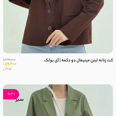
چکنده کشی
کرپ کش مراکشی
داکرون نخ
کشی پفکی
کت زنانه لینن مینیمال دو دکمه | آی بولک
1,399,000
1,119,200
نخ تنسل
تومان
لینن حریر
مراکشی کشی
30 ٪
شمعی