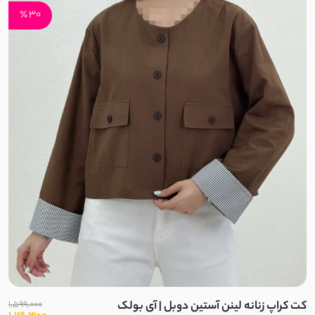
اسلپ
30 ٪
نخ وال
کرپ نخ
جودون
کرپ
کرپ آنجلیکا
کرپ مازراتی
کرپ الیزه
کت کراپ زنانه لینن آستین دوبل | آی بولک
1,599,000
سوپر سافت