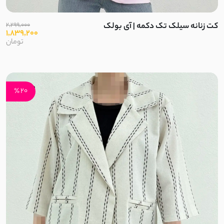
کشمیر جناقی
کت زنانه سیلک تک دکمه | آی بولک
2,299,000
1,839,200
دورس طرح بافت
تومان
گاواردین
قلاب بافی
20 ٪
نخ وول
لیزری
کتان استانبول
فلامنت
بوکله