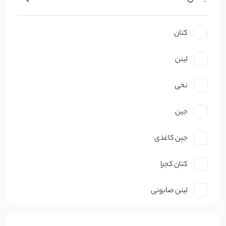
کتان
لینن
نخی
جین
جین کاغذی
کتان کجرا
لینن صابونی
نخ صابونی