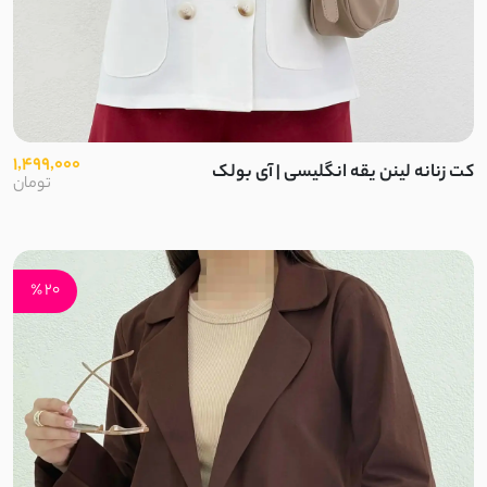
لینن اسلپ
لینن نخ
مودال
1,499,000
کت زنانه لینن یقه انگلیسی | آی بولک
تومان
کرپ بوگاتی
الیاف
20 ٪
استونیک
نخ و پنبه گیاهی
تترون نخ
نخ سنگشور