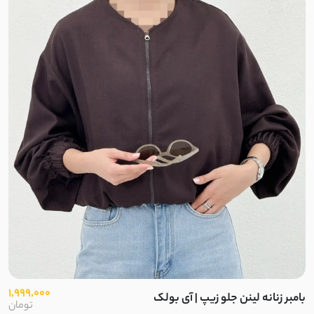
مخمل کبریتی
سانتانا
سوپر سانتانا
کتان زارا
سوییت
موهر کم پرز
ضدآب دارای آستر
ضد آب
1,999,000
بامبر زنانه لینن جلو زیپ | آی بولک
تومان