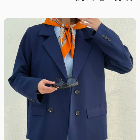
ورنی
میکرو تنسل
الیزه
کتان صابونی
پوپلین نخ
لینن ترک
لینن مشبک
لینن ایتالیایی