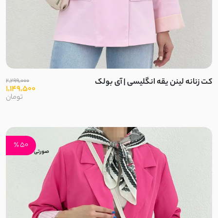
لینن کنفی
ابروبادی
کرسپو
موسلین
کت زنانه لینن یقه انگلیسی | آی بولک
2,299,000
1,149,500
تومان
ژاکارد
الیاف طبیعی
50 ٪
پنبه دورس دو نخ
پنبه دورس سه نخ
پنبه دورس تو کرک