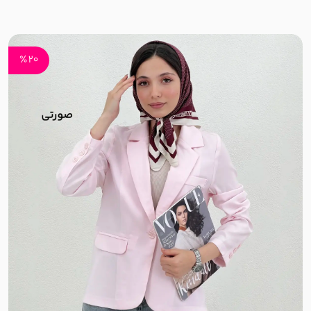
بافت کبریتی
سلانیک
20 ٪
مموری ضد آب
حصیری
حوله ای
کرپ کجراه
دونخ
کرپ بنگال
دورس فیتیله