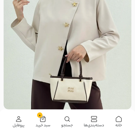
اویشو
NR
اسپان
پنبه کبریتی
فانریپ
پنبه ماکان
چرم مصنوعی
دیزنی
ناموجود
0
کت زنانه کرپ دکمه ستاره | آی بولک
خانه
دسته‌بندی‌ها
جستجو
سبد خرید
پروفایل
پلاستیکی