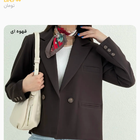
1,119,300
تومان
نخ بامبو
پارچه کوبایی
نخ و پنبه برجسته
میکروفایبر
کشی آستردار
پنبه دورس ظریف
گلکسی نخ
کرپ نخ