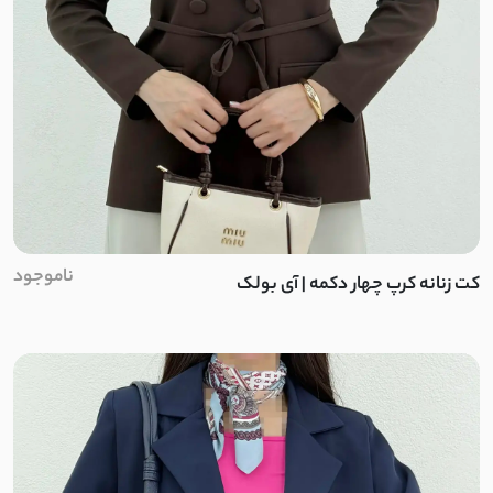
تنسل
کتان سیلک
لایوسل شیشه ای
سیلک لایوسل
پری شیشه ای
ناموجود
کت زنانه کرپ چهار دکمه | آی بولک
سیلک
ینزی
صوفیا
پری