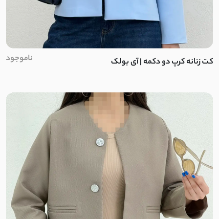
دلوا کتان
هایدی تی سی
ناموجود
کت زنانه کرپ دو دکمه | آی بولک
سویید
توییت
پشمی نرم و لطیف
دورس سه نخ بدون کرک
دورس مراکشی
سیلیکونی
پنبه دو نخ