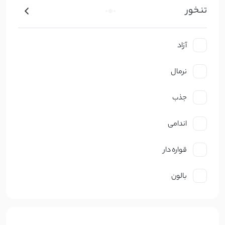
تنخور
کتان ظریف
کرپ
آزاد
ژورژت
نرمال
حریر
جذب
گیپوری
اندامی
دانتل
قواره دار
چکنده
بالون
ساتن