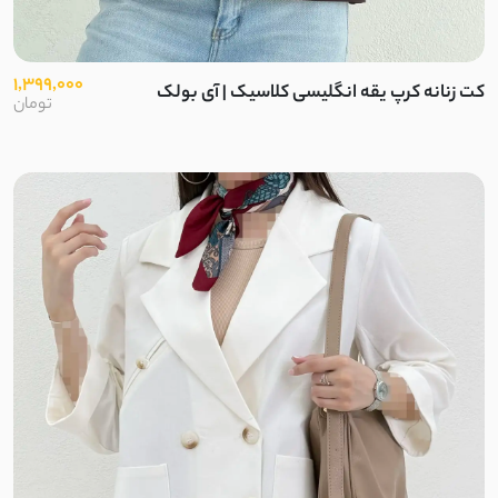
توری دو لایه
خامه دوزی کوبایی
1,399,000
کت زنانه کرپ یقه انگلیسی کلاسیک | آی بولک
تومان
آیوا
کتان ظریف تابستانی
کرپ تابستانی پفکی
ساتن کرپ مات
نخ کجراه
نخ پنبه کبریتی
نخ کریشه