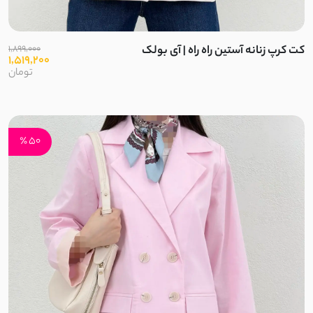
کراش
کت کرپ زنانه آستین راه راه | آی بولک
1,899,000
1,519,200
کریشه
تومان
نخ و پنبه
بیسکویتی
50 ٪
غواصی
غواصی مات
سورن
نچرال