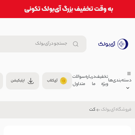
تخفیف
درباره
سوالات
دسته‌بندی‌ها
آی‌کلاب
اپلیکیشن
ویژه
ما
متداول
جاکارتی زنانه دیاموند | آی بولک
00
جاکارتی
کت
فروشگاه آی‌بولک
زنانه
ساک ورزشی اسپرت | آی بولک
مردانه
,000
کیف
بچگانه