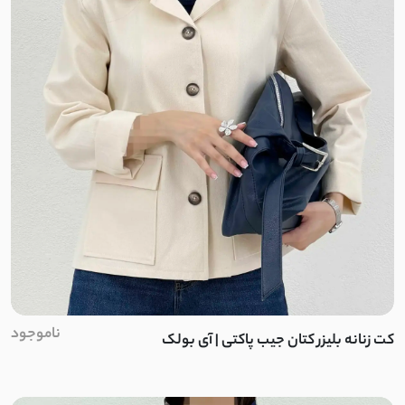
چکنده کشی
ویسکوز
کرپ مکانیکی
شانتون مکانیکی
خامه دوزی
یاخما
پوپلین کش
ناموجود
کت زنانه بلیزر کتان جیب پاکتی | آی بولک
ژاکارد توری