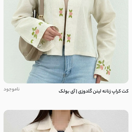
دورس بیسکویتی
داکرون
جیر
پنبه
کتان نخ
لینن نچرال
ناموجود
کت کراپ زنانه لینن گلدوزی | آی بولک
کتان کاغذی
کنفی
پنبه لاکرا