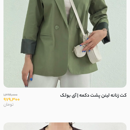
برزنتی
لینن سنگشور
نخی کوک دوزی
ابریشم
کتان لینن
بافت ظریف
بافت
کت زنانه لینن پشت دکمه | آی بولک
1,399,000
979,300
تومان
نخ و پنبه ضخیم
مخمل