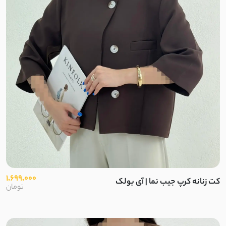
نخ و پنبه اسلپ
کرپ ژورژت
مایو
اسپندکس
نایلون
پلی استر
1,699,000
کت زنانه کرپ جیب نما | آی بولک
الاستین
تومان
بابوس