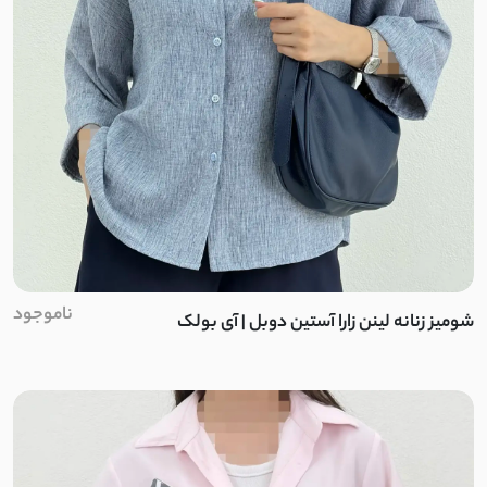
ناموجود
شومیز زنانه لینن زارا آستین دوبل | آی بولک