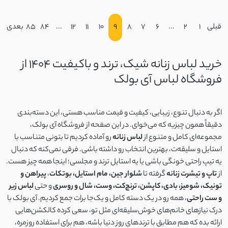
قبلی
1
2
...
6
7
8
9
10
11
12
...
84
85
بعدی
خرید لباس زنانه شیک، ترند و باکیفیت 1404 از
فروشگاه لباس آی بولک
اگر به دنبال تنوع، زیبایی، کیفیت و قیمت مناسب هستی، این دسته‌بندی
دقیقاً همون چیزیه که می‌خوای. در این صفحه از فروشگاه آی بولک،
مجموعه‌ای کامل و متنوع از
لباس زنانه
رو آماده کردیم تا بتونی متناسب با
استایل و سلیقه‌ت، بهترین انتخاب رو داشته باشی. فرقی نمی‌کنه که دنبال
یه تیپ راحتی خونگی باشی یا یه استایل ترند و مجلسی؛ اینجا همه چیز هست.
از
تاپ و تیشرت زنانه
گرفته تا
شلوار جین، مام استایل، بوتکات
،
پیراهن و
تونیک، شومیز، بادی، کاپشن، ترنچ‌کت، وست، شال و روسری
و حتی
لباس زیر
و ست راحتی
، همه رو در یک دسته کامل و یک‌جا برات جمع کردیم. آی بولک با
درک نیازهای خانم‌های خوش‌سلیقه‌ای مثل تو، سعی کرده کالکشن‌هایی
ارائه بده که هم مطابق با ترندهای روز دنیا باشه، هم برای استفاده روزمره،