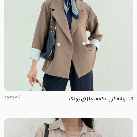
ناموجود
کت زنانه کرپ دکمه نما | آی بولک