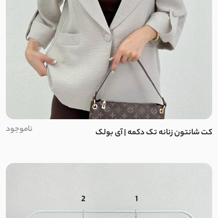
ناموجود
کت شانتون زنانه تک دکمه | آی بولک