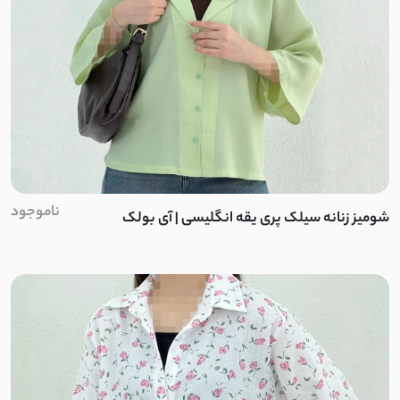
ناموجود
شومیز زنانه سیلک پری یقه انگلیسی | آی بولک