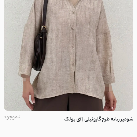
ناموجود
شومیز زنانه طرح گازوئیلی | آی بولک