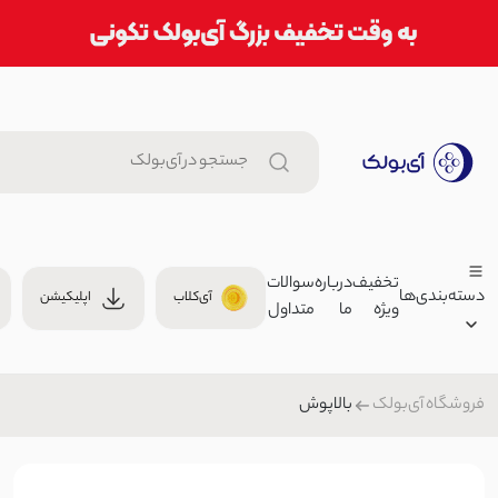
تخفیف
درباره
سوالات
دسته‌بندی‌ها
آی‌کلاب
اپلیکیشن
ویژه
ما
متداول
شلوار فلامنت زنانه original | آی بولک
000
شلوار کلاسیک
بالاپوش
فروشگاه آی‌بولک
زنانه
شورت زنانه کلوین | آی بولک
مردانه
00
لباس زیر
بچگانه