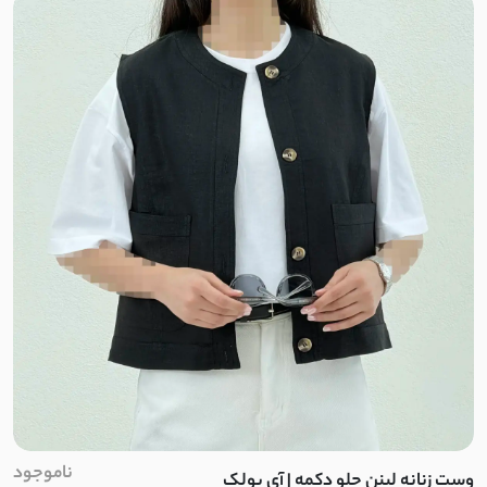
ناموجود
وست زنانه لینن جلو دکمه | آی بولک