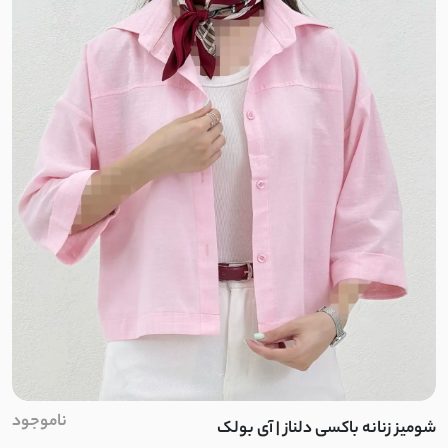
ناموجود
شومیز زنانه باکسی دلناز | آی بولک