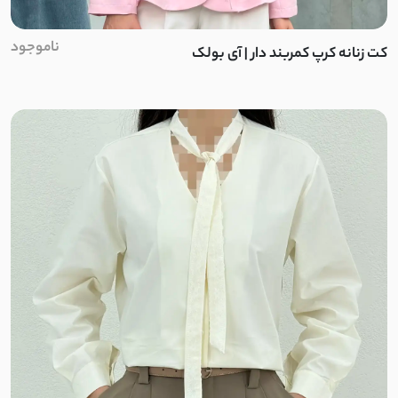
ناموجود
کت زنانه کرپ کمربند دار | آی بولک