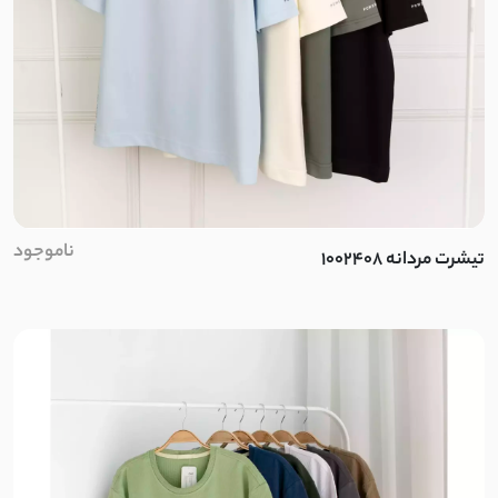
ناموجود
تیشرت مردانه 1002408