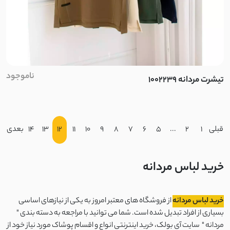
ناموجود
تیشرت مردانه 1002239
قبلی
1
2
...
5
6
7
8
9
10
11
12
13
14
بعدی
خرید لباس مردانه
خرید لباس مردانه
از فروشگاه های معتبر امروز به یکی از نیازهای اساسی
بسیاری از افراد تبدیل شده است. شما می توانید با مراجعه به دسته بندی "
مردانه " سایت آی بولک، خرید اینترنتی انواع و اقسام پوشاک مورد نیاز خود از