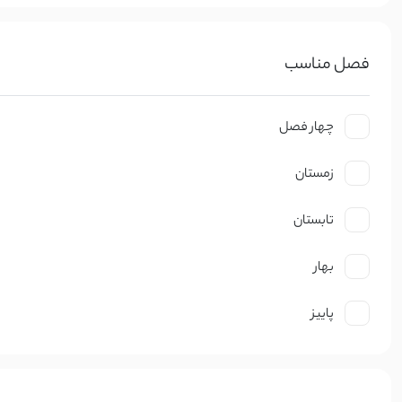
سایر محصولات
تیشرت مردانه یقه گرد ماکان | آی
حراجی
0,000
تیشرت/پولوشرت مردانه
فصل مناسب
استایل تابستانی ترند ۱۴۰۵
چهار فصل
21 اردیبهشت 1405
مد و استایل
زمستان
استایل ترند و لباس عید زنانه 1405
تابستان
21 بهم
مد و استایل
بهار
پاییز
زنانه
مردانه
بچگانه
سایر محصولات