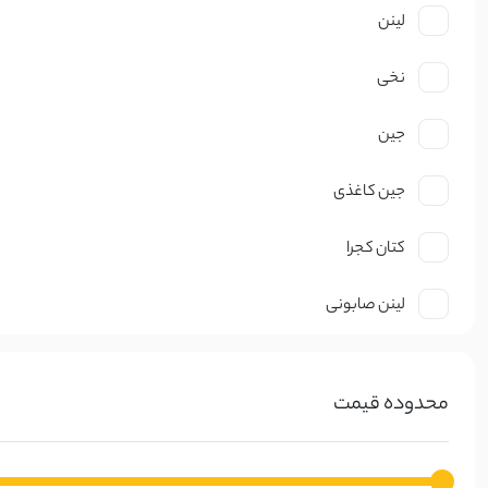
لینن
نخی
جین
جین کاغذی
کتان کجرا
لینن صابونی
نخ صابونی
محدوده قیمت
کتان ظریف
کرپ