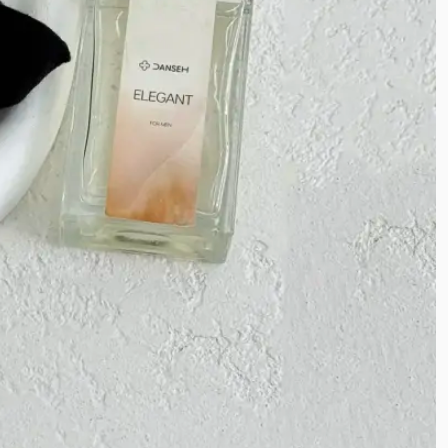
کرپ ظریف
کرپ حریر
کرپ آنجلیکا
کرپ الیزه
پوپلین
فوتر
تترون
کراش
کریشه