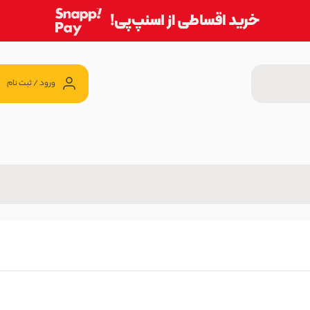
ورود / ثبت نام
659,0 تومان
| آی بولک
1,499 تومان