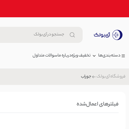
تخفیف ویژه
درباره ما
سوالات متداول
دسته‌بندی‌ها
جوراب
فروشگاه آی‌بولک
زنانه
نیم تنه مدل پروانه | آی بولک
مردانه
00
تاپ زنانه/نیم تنه
بچگانه
فیلتر‌های اعمال‌شده
پیراهن زنانه بلند نخی پاگون دار 
شلوار جین
,000
پیراهن
کیف