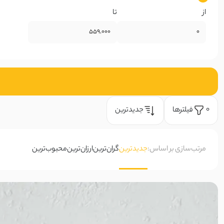
از
تا
ژورژت
حریر
گیپوری
دانتل
فیلتر‌ها
جدیدترین
0
چکنده
مرتب‌سازی بر اساس:
جدیدترین
گران‌ترین
ارزان‌ترین
محبوب‌ترین
ساتن
چرم
کبریتی