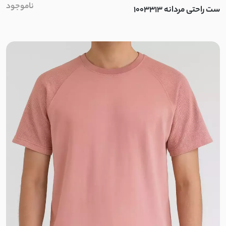
ناموجود
ست راحتی مردانه 1003313
موهر کم پرز
ضدآب دارای آستر
ضد آب
بافت کبریتی
سلانیک
مموری ضد آب
حصیری
حوله ای
کرپ کجراه