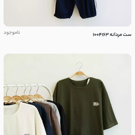
یاخما
پوپلین کش
ناموجود
ست مردانه 1004163
ژاکارد توری
تویل
بامبو
نخ وارداتی
ریون
لینن کجراه