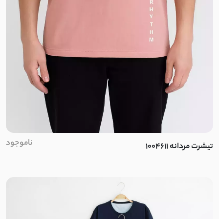
دونخ
کرپ بنگال
دورس فیتیله
کشمیر جناقی
دورس طرح بافت
ناموجود
تیشرت مردانه 1004611
گاواردین
قلاب بافی
نخ وول