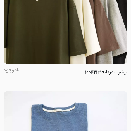
لینن ترک
لینن مشبک
لینن ایتالیایی
پفکی
پرشیا
ناموجود
تیشرت مردانه 1004213
دورس تو کرک
کرکره ای
پنبه ضخیم
نخ و پنبه ضخیم