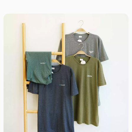
نخ پائیزه
پلار
خز
دورس بیسکویتی
داکرون
جیر
پنبه
کتان نخ