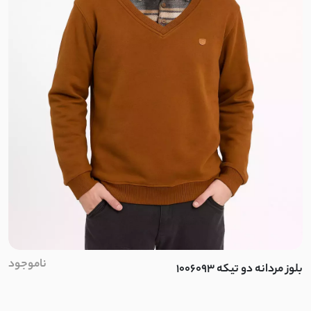
غواصی مات
سورن
نچرال
لینن کنفی
ابروبادی
کرسپو
موسلین
ناموجود
بلوز مردانه دو تیکه 1006093
ژاکارد
الیاف طبیعی