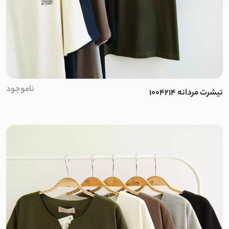
پِری راه راه
ابریشم دبل فیس
بافت
السا
ناموجود
تیشرت مردانه 1004214
ورنی
میکرو تنسل
الیزه
کتان صابونی
پوپلین نخ