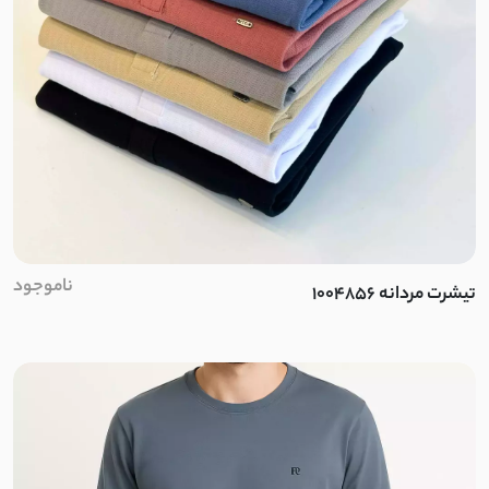
نخ کجراه
نخ پنبه کبریتی
نخ کریشه
لینن اسلپ
لینن نخ
ناموجود
تیشرت مردانه 1004856
مودال
کرپ بوگاتی
الیاف