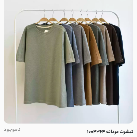
مخمل حوله ای
بارانی ضدآب
فوتر موهر
دورس اسپان
دورس توکرک اسپان
فریال
دورس کرکره ای
دو نخ توکرک
ناموجود
تیشرت مردانه 1004364
فانریپ کبریتی