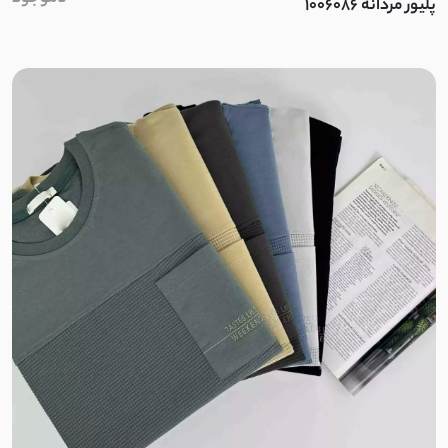
پلیور مردانه 1006086
پولکی
لاکرا
لمه
شانتون
نخ و پنبه اسلپ
کرپ ژورژت
مایو
اسپندکس
نایلون