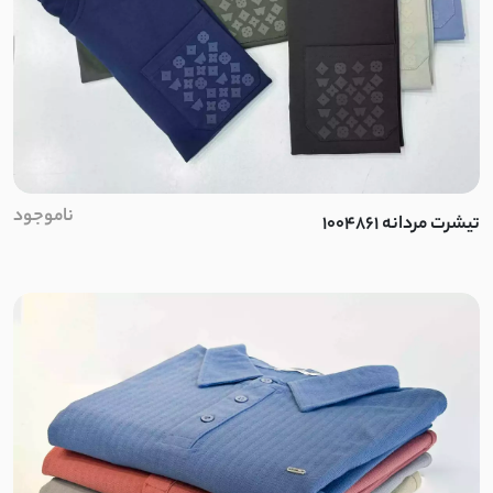
پنبه دورس ظریف
گلکسی نخ
کرپ نخ
توری دو لایه
ناموجود
تیشرت مردانه 1004861
خامه دوزی کوبایی
آیوا
کتان ظریف تابستانی
کرپ تابستانی پفکی
ساتن کرپ مات