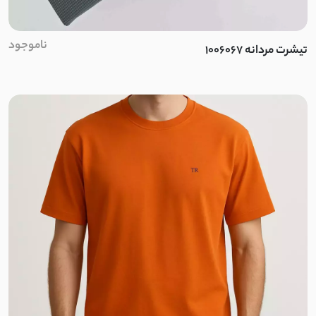
پلی استر
ناموجود
تیشرت مردانه 1006067
الاستین
بابوس
اسلپ
نخ وال
کرپ نخ
جودون
کرپ