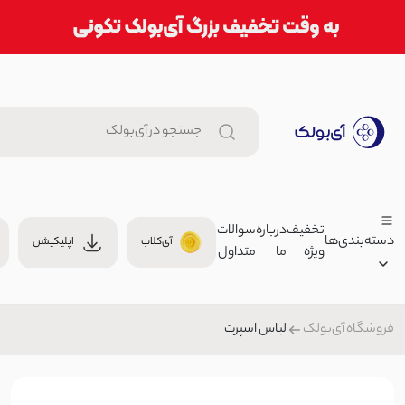
تخفیف
درباره
سوالات
دسته‌بندی‌ها
آی‌کلاب
اپلیکیشن
ویژه
ما
متداول
شلوار زنانه بگ کرپ سان | آی بو
1,699,000 توما
شلوار کلاسیک
لباس اسپرت
فروشگاه آی‌بولک
زنانه
9,200
مردانه
بامبر زنانه لینن اسلپ جلو زیپ | 
بچگانه