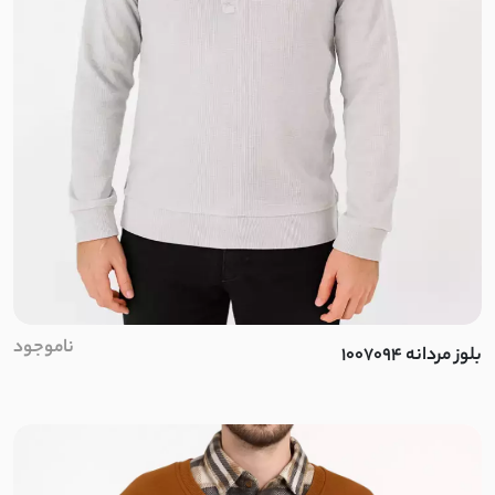
کرپ الیزه
پوپلین
فوتر
تترون
کراش
کریشه
ناموجود
بلوز مردانه 1007094
نخ و پنبه
بیسکویتی
غواصی