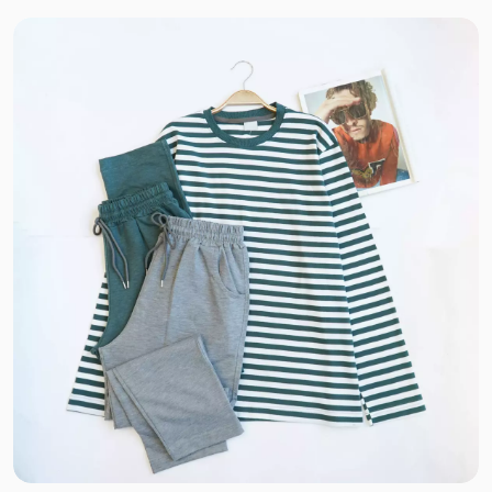
بافت ظریف
بافت
نخ و پنبه ضخیم
مخمل
مخمل کبریتی
سانتانا
سوپر سانتانا
کتان زارا
سوییت