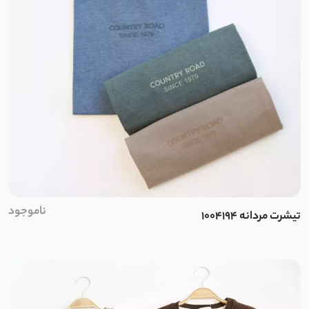
وول
لمروز
اسپان تو کرک
دلوا کتان
هایدی تی سی
ناموجود
سویید
تیشرت مردانه 1004194
توییت
پشمی نرم و لطیف