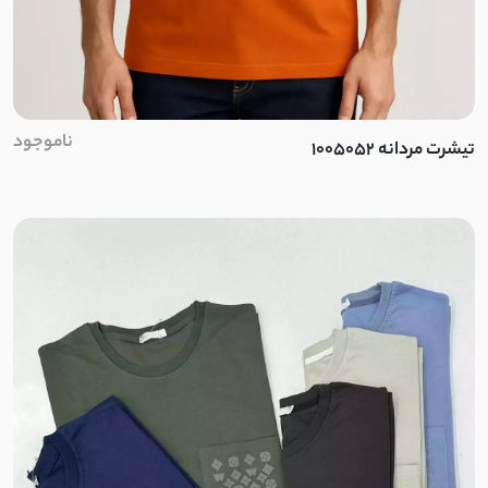
کرپ آنجلیکا
کرپ مازراتی
کرپ الیزه
ناموجود
تیشرت مردانه 1005052
سوپر سافت
نخ بامبو
پارچه کوبایی
نخ و پنبه برجسته
میکروفایبر
کشی آستردار