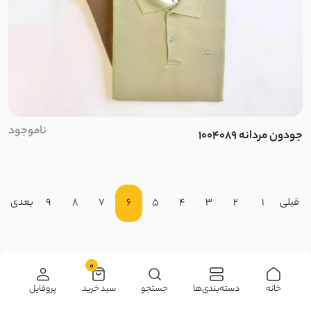
کریشما
ناموجود
جودون مردانه 1004089
قبلی
1
2
3
4
5
6
7
8
9
بعدی
0
خانه
دسته‌بندی‌ها
جستجو
سبد خرید
پروفایل