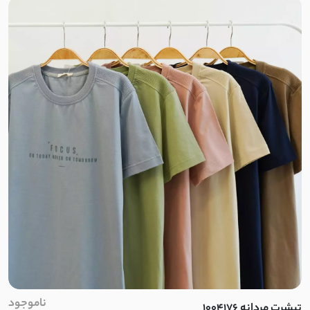
مازراتی کجراه
کرپ بزیاق
کرپ جولیا
تنسل
کتان سیلک
لایوسل شیشه ای
سیلک لایوسل
پری شیشه ای
ناموجود
تیشرت مردانه 1004176