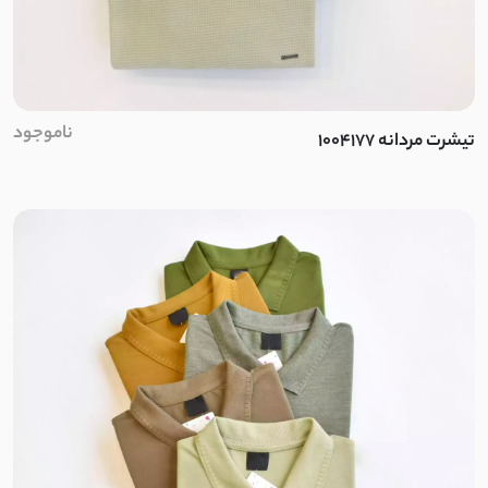
چرم مصنوعی
دیزنی
ناموجود
تیشرت مردانه 1004177
پلاستیکی
پنبه بیسکویتی
بوگاتی
پنبه مچینست
سیلکا
سیلک مودال