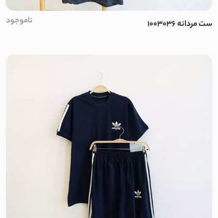
لینن نچرال
ناموجود
ست مردانه 1003036
کتان کاغذی
کنفی
پنبه لاکرا
چکنده کشی
ویسکوز
کرپ مکانیکی
شانتون مکانیکی
خامه دوزی