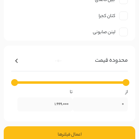
جین کاغذی
کتان کجرا
لینن صابونی
نخ صابونی
محدوده قیمت
کتان ظریف
کرپ
از
تا
ژورژت
حریر
گیپوری
اعمال فیلتر‌ها