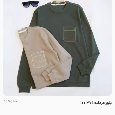
لینن حریر
مراکشی کشی
شمعی
برزنتی
لینن سنگشور
نخی کوک دوزی
ابریشم
ناموجود
کتان لینن
بلوز مردانه 1001476