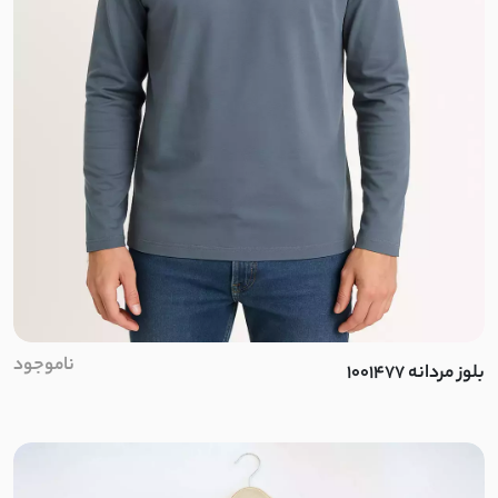
استونیک
نخ و پنبه گیاهی
تترون نخ
نخ سنگشور
چکنده کشی
کرپ کش مراکشی
داکرون نخ
ناموجود
بلوز مردانه 1001477
کشی پفکی
نخ تنسل