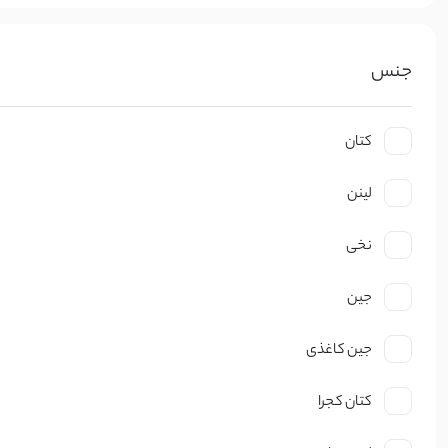
سایر محصولات
کش مو پک 3 عددی | آی بولک
حراجی
0
کش/گیره مو
جنس
استایل تابستانی ترند ۱۴۰۵
کتان
21 اردیبهشت 1405
مد و استایل
لینن
استایل ترند و لباس عید زنانه 1405
نخی
21 بهم
مد و استایل
جین
جین کاغذی
زنانه
مردانه
بچگانه
سایر محصولات
کتان کجرا