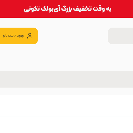
ورود / ثبت نام
ک
1,999, تومان
ک
2,099 تومان