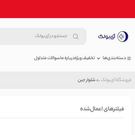
تخفیف ویژه
درباره ما
سوالات متداول
دسته‌بندی‌ها
شلوار جین
فروشگاه آی‌بولک
زنانه
بامبر زنانه لینن جلو زیپ | آی بول
مردانه
000
بلوز/شومیز
بچگانه
فیلتر‌های اعمال‌شده
شلوار زنانه گلکسی بگ | آی بول
شلوار جین
,000
شلوار پارچه ای
کیف