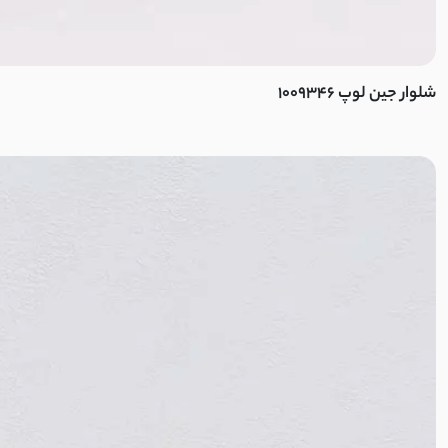
نچرال
لینن کنفی
شلوار جین لوپ 1009346
ابروبادی
کرسپو
موسلین
ژاکارد
الیاف طبیعی
پنبه دورس دو نخ