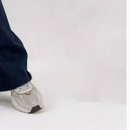
فوتر
تترون
کراش
کریشه
نخ و پنبه
بیسکویتی
غواصی
غواصی مات
سورن