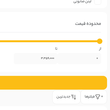
لینن صابونی
نخ صابونی
محدوده قیمت
کتان ظریف
کرپ
از
تا
ژورژت
حریر
گیپوری
دانتل
فیلتر‌ها
جدیدترین
0
چکنده