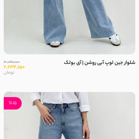
لینن کنفی
ابروبادی
کرسپو
موسلین
شلوار جین لوپ آبی روشن | آی بولک
3,099,000
2,634,150
ژاکارد
تومان
الیاف طبیعی
پنبه دورس دو نخ
15 ٪
پنبه دورس سه نخ
پنبه دورس تو کرک