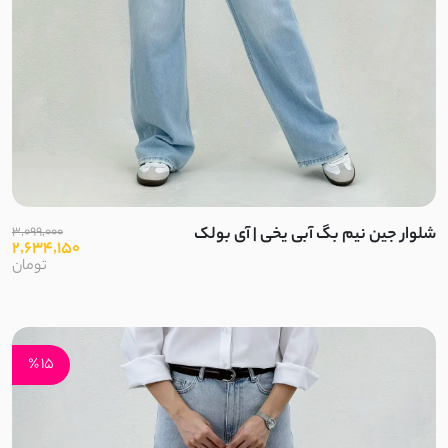
لینن اسلپ
لینن نخ
مودال
کرپ بوگاتی
شلوار جین نیم بگ آبی یخی | آی بولک
3,099,000
الیاف
2,634,150
تومان
استونیک
نخ و پنبه گیاهی
15 ٪
تترون نخ
نخ سنگشور