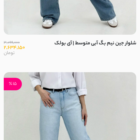
توری دو لایه
خامه دوزی کوبایی
آیوا
شلوار جین نیم بگ آبی متوسط | آی بولک
3,099,000
2,634,150
کتان ظریف تابستانی
تومان
کرپ تابستانی پفکی
ساتن کرپ مات
15 ٪
نخ کجراه
نخ پنبه کبریتی
نخ کریشه