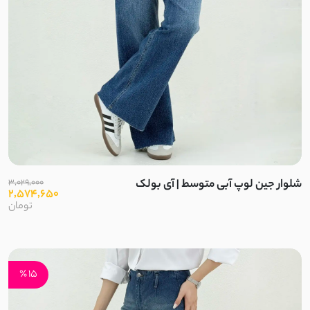
مراکشی پاییزه
تدی
شنل
موهر
مخمل کبریتی
شلوار جین لوپ آبی متوسط | آی بولک
3,029,000
2,574,650
تومان
مخمل حوله ای
بارانی ضدآب
15 ٪
فوتر موهر