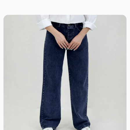
کرپ جی تو
نخ
کرپ سان
کادنزا
پنبه نخ
ملانژ
استرج
سیلک پری