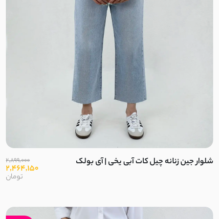
چکنده کشی
کرپ کش مراکشی
داکرون نخ
کشی پفکی
نخ تنسل
لینن حریر
شلوار جین زنانه چیل کات آبی یخی | آی بولک
2,899,000
2,464,150
مراکشی کشی
تومان
شمعی