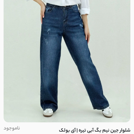
تنسل
کتان سیلک
لایوسل شیشه ای
سیلک لایوسل
پری شیشه ای
سیلک
ینزی
صوفیا
ناموجود
پری
شلوار جین نیم بگ آبی تیره | آی بولک