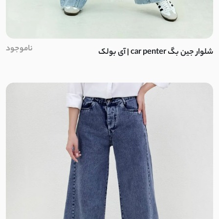
تویل
بامبو
ناموجود
شلوار جین بگ car penter | آی بولک
نخ وارداتی
ریون
لینن کجراه
پِری راه راه
ابریشم دبل فیس
بافت
السا