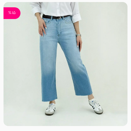
دورس بیسکویتی
15 ٪
داکرون
جیر
پنبه
کتان نخ
لینن نچرال
کتان کاغذی
کنفی
پنبه لاکرا