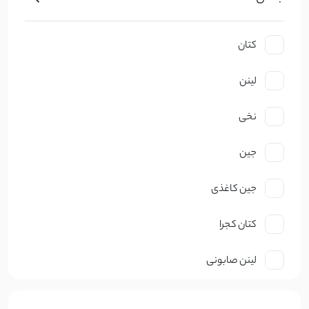
کتان
لینن
نخی
جین
جین کاغذی
کتان کجرا
لینن صابونی
نخ صابونی