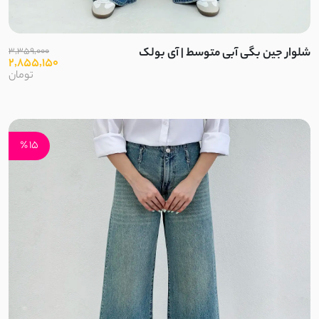
بافت کبریتی
سلانیک
شلوار جین بگی آبی متوسط | آی بولک
3,359,000
2,855,150
تومان
مموری ضد آب
حصیری
15 ٪
حوله ای
کرپ کجراه
دونخ
کرپ بنگال
دورس فیتیله