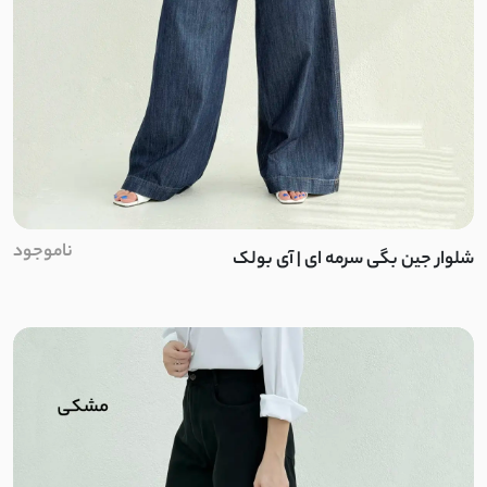
پفکی
پرشیا
دورس تو کرک
کرکره ای
پنبه ضخیم
ناموجود
شلوار جین بگی سرمه ای | آی بولک
نخ و پنبه ضخیم
وول
لمروز
اسپان تو کرک