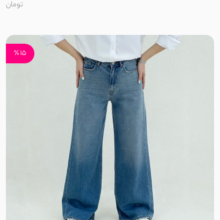
تومان
مخمل کبریتی
سانتانا
15 ٪
سوپر سانتانا
کتان زارا
سوییت
موهر کم پرز
ضدآب دارای آستر
ضد آب