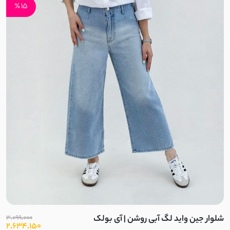
15 ٪
برزنتی
لینن سنگشور
نخی کوک دوزی
ابریشم
کتان لینن
بافت ظریف
بافت
نخ و پنبه ضخیم
شلوار جین واید لگ آبی روشن | آی بولک
3,099,000
مخمل
2,634,150