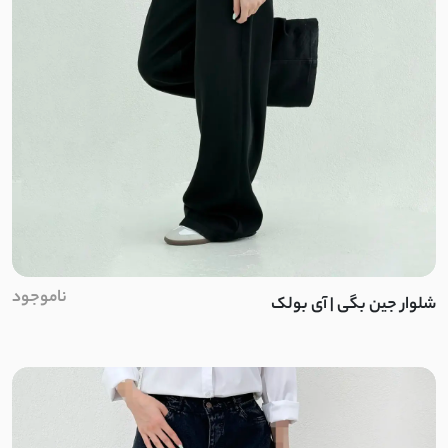
دلوا کتان
هایدی تی سی
سویید
توییت
پشمی نرم و لطیف
دورس سه نخ بدون کرک
ناموجود
شلوار جین بگی | آی بولک
دورس مراکشی
سیلیکونی
پنبه دو نخ