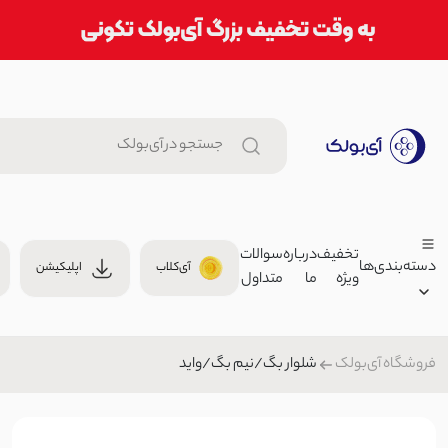
تخفیف
درباره
سوالات
دسته‌بندی‌ها
آی‌کلاب
اپلیکیشن
ویژه
ما
متداول
دستمال گردن زنانه تویل | آی بو
00
روسری
شلوار بگ/نیم بگ/واید
فروشگاه آی‌بولک
زنانه
سرهمی زنانه لینن بندی | آی بول
مردانه
1,299,000 تومان
بچگانه
سرهمی/اورال