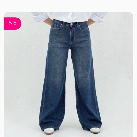
اسلپ
نخ وال
15 ٪
کرپ نخ
جودون
کرپ
کرپ آنجلیکا
کرپ مازراتی
کرپ الیزه
سوپر سافت