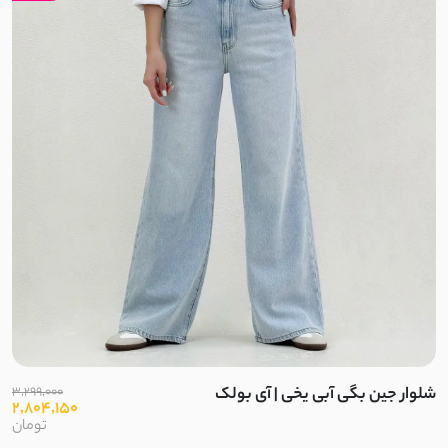
نخ و پنبه اسلپ
کرپ ژورژت
مایو
اسپندکس
نایلون
پلی استر
الاستین
شلوار جین بگی آبی یخی | آی بولک
3,299,000
2,804,150
بابوس
تومان