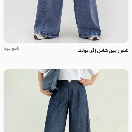
ورنی
میکرو تنسل
الیزه
ناموجود
شلوار جین شافل | آی بولک
کتان صابونی
پوپلین نخ
لینن ترک
لینن مشبک
لینن ایتالیایی