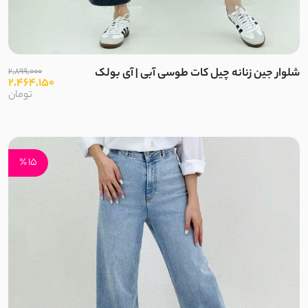
کراش
کریشه
شلوار جین زنانه چیل کات طوسی آبی | آی بولک
2,899,000
2,464,150
تومان
نخ و پنبه
بیسکویتی
15 ٪
غواصی
غواصی مات
سورن
نچرال