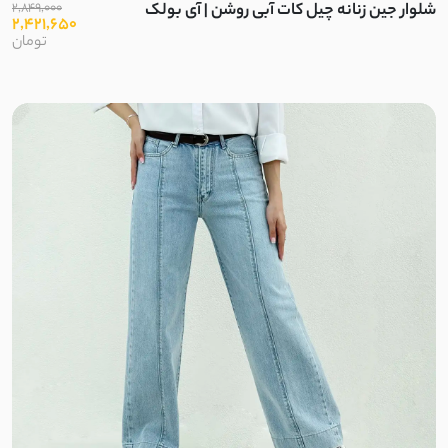
شلوار جین زنانه چیل کات آبی روشن | آی بولک
2,849,000
2,421,650
تومان
چکنده کشی
ویسکوز
کرپ مکانیکی
شانتون مکانیکی
خامه دوزی
یاخما
پوپلین کش
ژاکارد توری