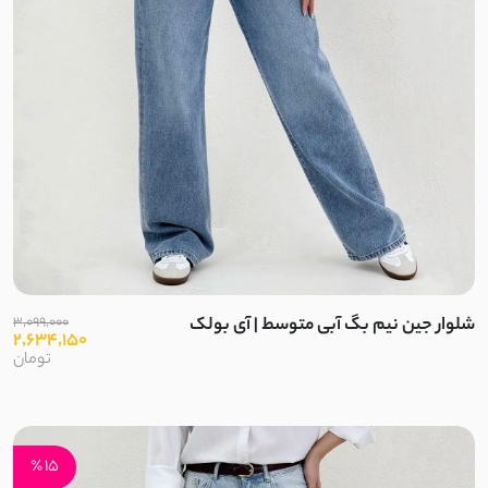
تریکو
گلکسی
پلیسه
جین کشی
کتیبه
پولکی
شلوار جین نیم بگ آبی متوسط | آی بولک
3,099,000
2,634,150
تومان
لاکرا
لمه
15 ٪
شانتون