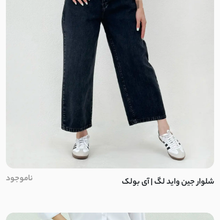
تلقی
طلقی
دو نخ
میکرو
هرمس
مازراتی کجراه
کرپ بزیاق
ناموجود
شلوار جین واید لگ | آی بولک
کرپ جولیا