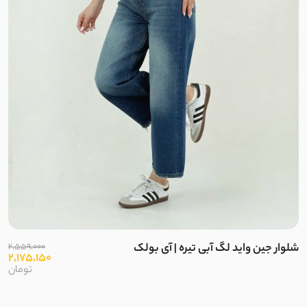
دورس اسپان
دورس توکرک اسپان
فریال
دورس کرکره ای
دو نخ توکرک
فانریپ کبریتی
نخ پائیزه
شلوار جین واید لگ آبی تیره | آی بولک
2,559,000
2,175,150
پلار
تومان
خز