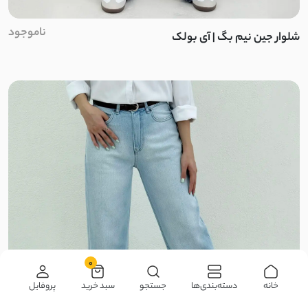
اویشو
ناموجود
شلوار جین نیم بگ | آی بولک
NR
اسپان
پنبه کبریتی
فانریپ
پنبه ماکان
چرم مصنوعی
دیزنی
0
خانه
دسته‌بندی‌ها
جستجو
سبد خرید
پروفایل
پلاستیکی