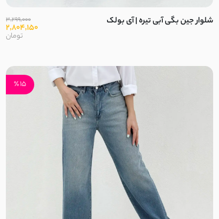
نخ بامبو
شلوار جین بگی آبی تیره | آی بولک
3,299,000
2,804,150
تومان
پارچه کوبایی
نخ و پنبه برجسته
15 ٪
میکروفایبر
کشی آستردار
پنبه دورس ظریف
گلکسی نخ
کرپ نخ