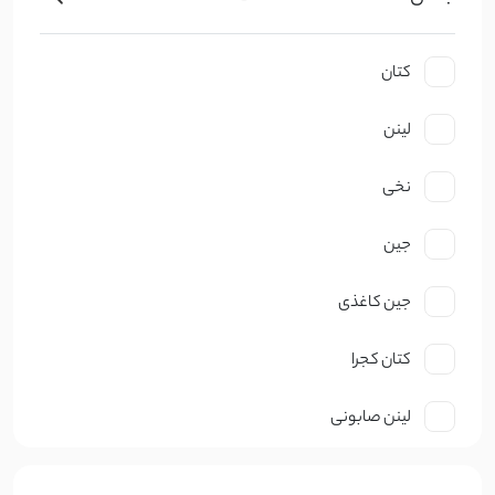
کتان
لینن
نخی
جین
جین کاغذی
کتان کجرا
لینن صابونی
نخ صابونی