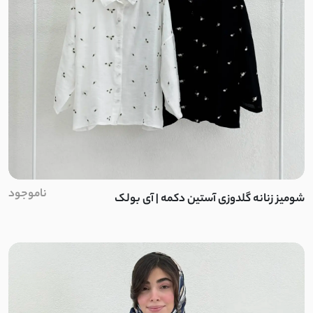
بافت کبریتی
سلانیک
مموری ضد آب
حصیری
حوله ای
کرپ کجراه
ناموجود
شومیز زنانه گلدوزی آستین دکمه | آی بولک
دونخ
کرپ بنگال
دورس فیتیله