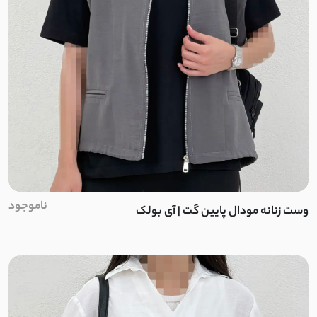
پفکی
پرشیا
دورس تو کرک
کرکره ای
پنبه ضخیم
نخ و پنبه ضخیم
ناموجود
وست زنانه مودال پایین گت | آی بولک
وول
لمروز
اسپان تو کرک