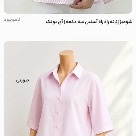
کراش
ناموجود
شومیز زنانه راه راه آستین سه دکمه | آی بولک
کریشه
نخ و پنبه
بیسکویتی
غواصی
غواصی مات
سورن
نچرال