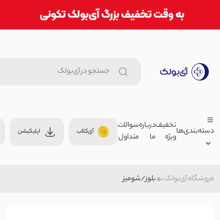
تخفیف
درباره
سوالات
دسته‌بندی‌ها
آی‌کلاب
اپلیکیشن
ویژه
ما
متداول
ست ساتن تاپ و شورتک راحتی زنا
929,000 توما
ست راحتی/ست اسپرت زنانه
بلوز/شومیز
فروشگاه آی‌بولک
زنانه
200
مردانه
ست تاپ و شلوار زنانه میکس | آ
بچگانه