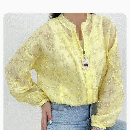
تنسل
کتان سیلک
لایوسل شیشه ای
سیلک لایوسل
پری شیشه ای
سیلک
ینزی
صوفیا
پری