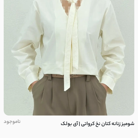
نخ بامبو
پارچه کوبایی
نخ و پنبه برجسته
میکروفایبر
کشی آستردار
پنبه دورس ظریف
گلکسی نخ
ناموجود
شومیز زنانه کتان نخ کرواتی | آی بولک
کرپ نخ