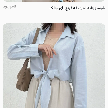
ناموجود
دورس بیسکویتی
شومیز زنانه لینن یقه فرنچ | آی بولک
داکرون
جیر
پنبه
کتان نخ
لینن نچرال
کتان کاغذی
کنفی
پنبه لاکرا