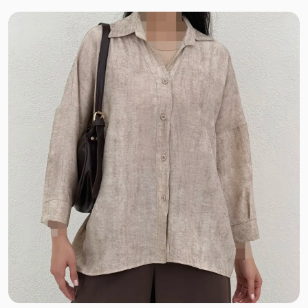
توری دو لایه
خامه دوزی کوبایی
آیوا
کتان ظریف تابستانی
کرپ تابستانی پفکی
ساتن کرپ مات
نخ کجراه
نخ پنبه کبریتی
نخ کریشه