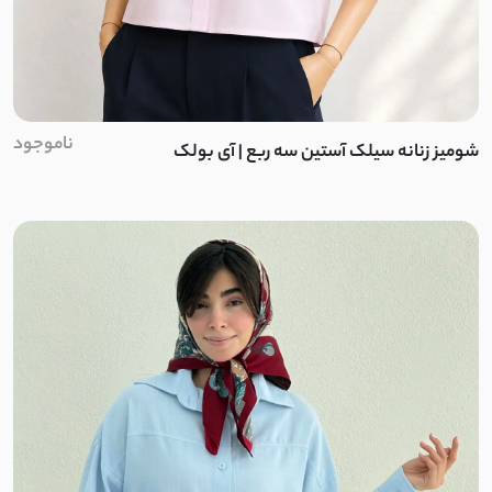
لینن کنفی
ابروبادی
کرسپو
ناموجود
شومیز زنانه سیلک آستین سه ربع | آی بولک
موسلین
ژاکارد
الیاف طبیعی
پنبه دورس دو نخ
پنبه دورس سه نخ
پنبه دورس تو کرک