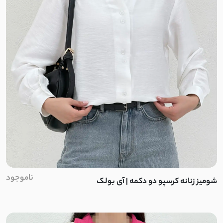
دلوا کتان
هایدی تی سی
سویید
توییت
پشمی نرم و لطیف
دورس سه نخ بدون کرک
دورس مراکشی
ناموجود
شومیز زنانه کرسپو دو دکمه | آی بولک
سیلیکونی
پنبه دو نخ