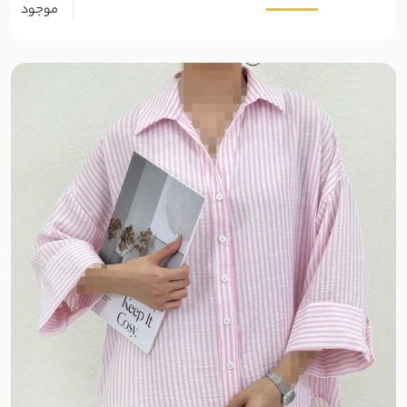
موجود
کرپ مازراتی
کرپ آنجل
کرپ ظریف
کرپ حریر
کرپ آنجلیکا
کرپ الیزه
پوپلین
فوتر
تترون