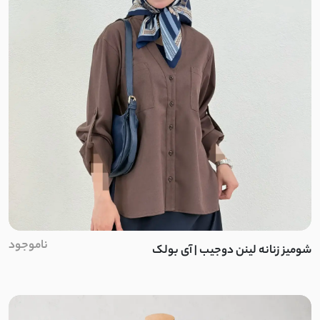
کشمیر جناقی
دورس طرح بافت
گاواردین
قلاب بافی
نخ وول
لیزری
کتان استانبول
ناموجود
شومیز زنانه لینن دوجیب | آی بولک
فلامنت
بوکله