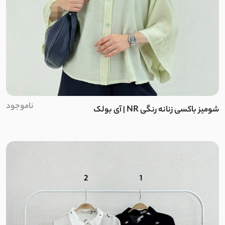
مخمل کبریتی
سانتانا
سوپر سانتانا
کتان زارا
ناموجود
شومیز باکسی زنانه رنگی NR | آی بولک
سوییت
موهر کم پرز
ضدآب دارای آستر
ضد آب