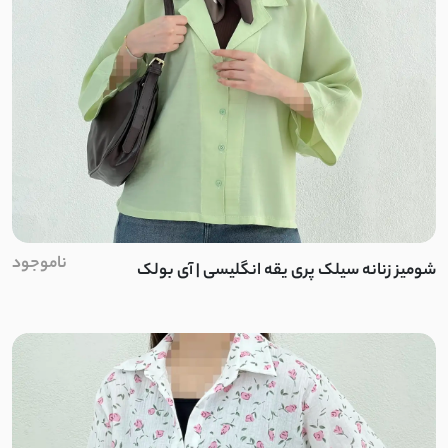
نخ و پنبه اسلپ
کرپ ژورژت
مایو
اسپندکس
نایلون
ناموجود
شومیز زنانه سیلک پری یقه انگلیسی | آی بولک
پلی استر
الاستین
بابوس