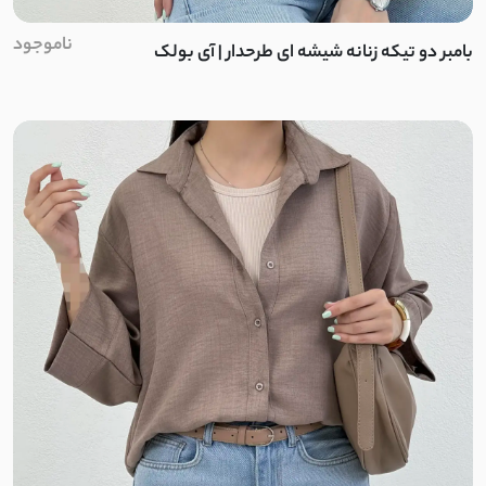
کرپ جی تو
ناموجود
بامبر دو تیکه زنانه شیشه ای طرحدار | آی بولک
نخ
کرپ سان
کادنزا
پنبه نخ
ملانژ
استرج
سیلک پری