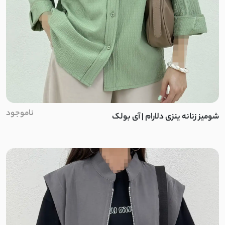
ورنی
میکرو تنسل
الیزه
کتان صابونی
ناموجود
شومیز زنانه ینزی دلارام | آی بولک
پوپلین نخ
لینن ترک
لینن مشبک
لینن ایتالیایی