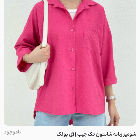
تلقی
طلقی
دو نخ
میکرو
هرمس
مازراتی کجراه
کرپ بزیاق
کرپ جولیا
ناموجود
شومیز زنانه شانتون تک جیب | آی بولک