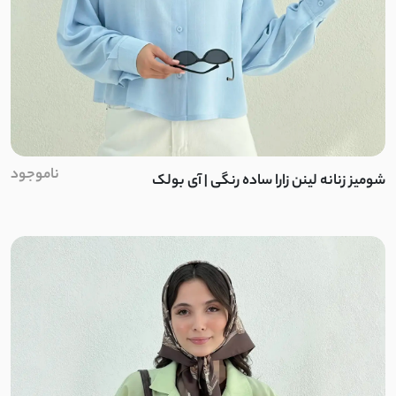
تریکو
گلکسی
پلیسه
جین کشی
ناموجود
شومیز زنانه لینن زارا ساده رنگی | آی بولک
کتیبه
پولکی
لاکرا
لمه
شانتون