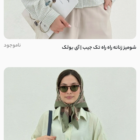
برزنتی
لینن سنگشور
نخی کوک دوزی
ناموجود
شومیز زنانه راه راه تک جیب | آی بولک
ابریشم
کتان لینن
بافت ظریف
بافت
نخ و پنبه ضخیم
مخمل