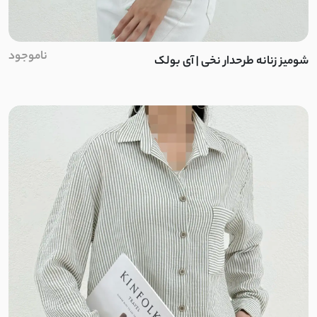
چکنده کشی
ناموجود
شومیز زنانه طرحدار نخی | آی بولک
کرپ کش مراکشی
داکرون نخ
کشی پفکی
نخ تنسل
لینن حریر
مراکشی کشی
شمعی