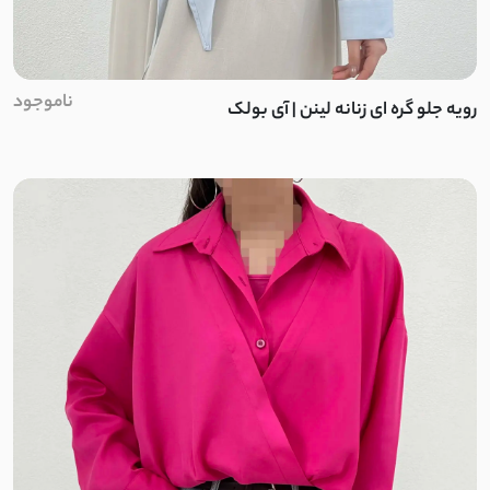
چکنده کشی
ناموجود
رویه جلو گره ای زنانه لینن | آی بولک
ویسکوز
کرپ مکانیکی
شانتون مکانیکی
خامه دوزی
یاخما
پوپلین کش
ژاکارد توری