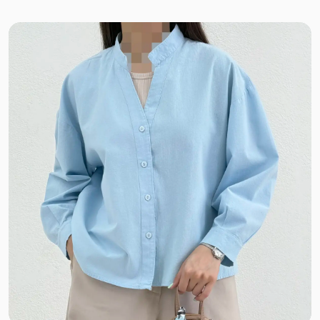
دورس اسپان
دورس توکرک اسپان
فریال
دورس کرکره ای
دو نخ توکرک
فانریپ کبریتی
نخ پائیزه
پلار
خز