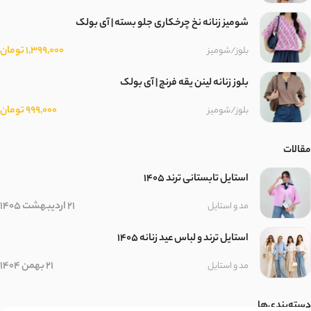
شومیز زنانه نخ چرخکاری جلو بسته | آی بولک
1,399,000 تومان
بلوز/شومیز
بلوز زنانه لینن یقه فرنچ | آی بولک
999,000 تومان
بلوز/شومیز
مقالات
استایل تابستانی ترند ۱۴۰۵
21 اردیبهشت 1405
مد و استایل
استایل ترند و لباس عید زنانه 1405
21 بهمن 1404
مد و استایل
دسته‌بندی‌ها