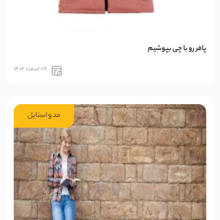
پافر رو با چی بپوشیم
09 اسفند 1402
مد و استایل