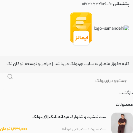
پشتیبانی :
01732534106-9
کلیه حقوق متعلق به سایت آی‌بولک می‌باشد. | طراحی و توسعه:
توکان تک
بازگشت
محصولات
ست تیشرت و شلوارک مردانه نایک | آی بولک
1,239,000 تومان
ست اسپرت/ست راحتی مردانه