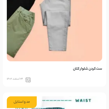
ست کردن شلوار کتان
24 اسفند 1402
مد و استایل