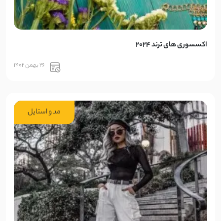
اکسسوری های ترند 2024
26 بهمن 1402
مد و استایل