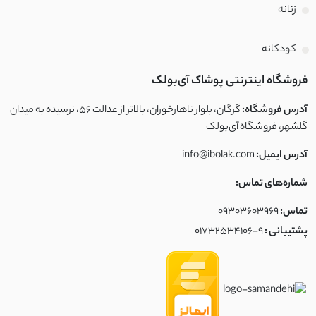
زنانه
کودکانه
فروشگاه اینترنتی پوشاک آی‌بولک
آدرس فروشگاه:
گرگان، بلوار ناهارخوران، بالاتر از عدالت ۵۶، نرسیده به میدان
گلشهر، فروشگاه آی‌بولک
آدرس ایمیل:
info@ibolak.com
شماره‌های تماس:
تماس:
09303603969
پشتیبانی :
01732534106-9