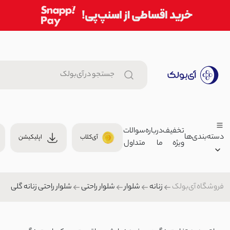
تخفیف
درباره
سوالات
دسته‌بندی‌ها
آی‌کلاب
اپلیکیشن
ویژه
ما
متداول
ست تیشرت شلوار زنانه traveller | آی بولک
59,000
ست راحتی/ست اسپرت زنانه
فروشگاه آی‌بولک
زنانه
شلوار
شلوار راحتی
شلوار راحتی زنانه گلی
زنانه
عینک آفتابی زنانه | آی بولک
مردانه
00
لوازم جانبی
بچگانه