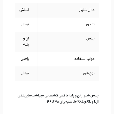
مدل شلوار
اسلش
تنخور
نرمال
جنس
نخ و
پنبه
موارد استفاده
راحتی
نوع فاق
نرمال
جنس شلوار نخ و پنبه با کمی کشسانی میباشد.سایزبندی
از L و XL و 2XL مناسب برای 38 تا 46