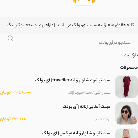
کلیه حقوق متعلق به سایت آی‌بولک می‌باشد. | طراحی و توسعه:
توکان تک
بازگشت
محصولات
ست تیشرت شلوار زنانه traveller | آی بولک
3,359,000 تومان
ست راحتی/ست اسپرت زنانه
عینک آفتابی زنانه | آی بولک
499,000 تومان
لوازم جانبی
ست تاپ و شلوار زنانه میکس | آی بولک