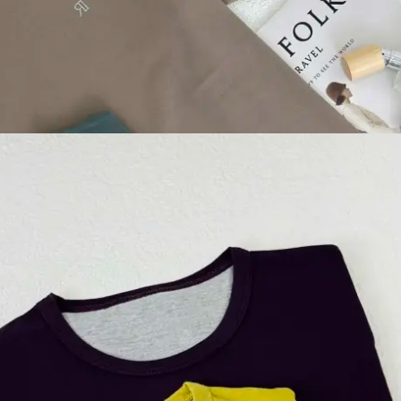
959, تومان
499, تومان
ن 1404