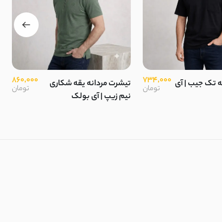
860,000
734,000
ه تک جیب | آی
تیشرت مردانه یقه شکاری
تومان
تومان
نیم زیپ | آی بولک