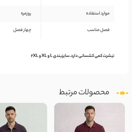
موارد استفاده
روزمره
فصل مناسب
چهار فصل
تیشرت کمی کشسانی دارد.سایزبندی L و XL و 2XL
محصولات مرتبط