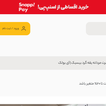
ورود / ثبت نام
ت مردانه یقه گرد بیسیک | آی بولک
 | آی بولک
20 ٪
ن
799,2 تومان
باشد
 بولک
20 ٪