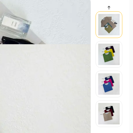
سایر محصولات
200
حراجی
عینک آفتابی زنانه | آی بولک
000
لوازم جانبی
استایل تابستانی ترند ۱۴۰۵
21 اردیبهشت 1405
مد و استایل
استایل ترند و لباس عید زنانه 1405
21 بهم
مد و استایل
زنانه
مردانه
بچگانه
سایر محصولات