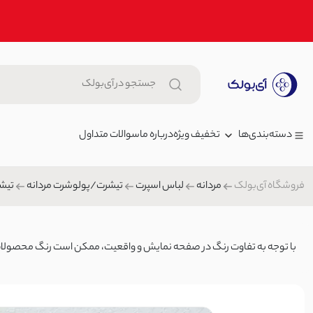
تخفیف ویژه
درباره ما
سوالات متداول
دسته‌بندی‌ها
فروشگاه آی‌بولک
مردانه
لباس اسپرت
تیشرت/پولوشرت مردانه
تیشر
زنانه
تیشرت زنانه باکسی پینترست گرل
مردانه
999,000 توما
تیشرت/پولوشرت زنانه
بچگانه
00
با توجه به تفاوت رنگ در صفحه نمایش و واقعیت، ممکن است رنگ محصولات تا ۲۰٪ متغیر 
شلوار جین
تیشرت زنانه یقه هفت رنگی | آی
کیف
1,199,000 تومان
تیشرت/پولوشرت زنانه