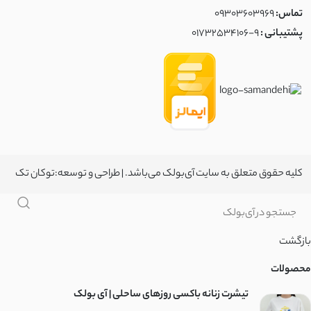
تماس:
09303603969
پشتیبانی :
01732534106-9
کلیه حقوق متعلق به سایت آی‌بولک می‌باشد. | طراحی و توسعه:
توکان تک
بازگشت
محصولات
تیشرت زنانه باکسی روزهای ساحلی | آی بولک