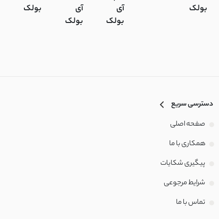
بولک
آی
آی
بولک
ز
بولک
بولک
آ
ب
دسترسی سریع
صفحه اصلی
همکاری با ما
پیگیری شکایات
شرایط مرجوعی
تماس با‌ ما