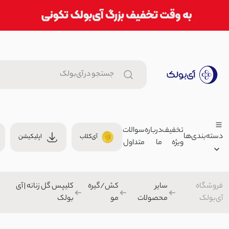
تخفیف
درباره
سوالات
دسته‌بندی‌ها
آی‌کلاب
اپلیکیشن
ویژه
ما
متداول
شلوار جین کرفت کات آبی روشن |
3,099,000 توما
شلوار بگ/نیم بگ/واید
فروشگاه
سایر
کش/گیره
کلیپس گل زنانه | آی
زنانه
4,150
آی‌بولک
محصولات
مو
بولک
مردانه
بامبر زنانه نخی جلو زیپ | آی بول
بچگانه