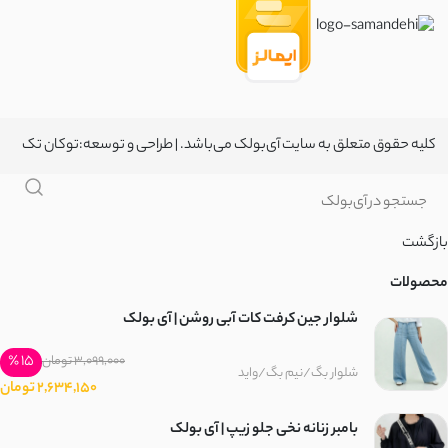
کلیه حقوق متعلق به سایت آی‌بولک می‌باشد. | طراحی و توسعه:
توکان تک
بازگشت
محصولات
شلوار جین کرفت کات آبی روشن | آی بولک
15 ٪
3,099,000 تومان
شلوار بگ/نیم بگ/واید
2,634,150 تومان
بامبر زنانه نخی جلو زیپ | آی بولک