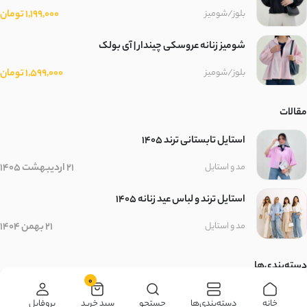
1,199,000 تومان
بلوز/شومیز
شومیز زنانه عروسکی چیندار | آی بولک
1,599,000 تومان
بلوز/شومیز
مقالات
استایل تابستانی ترند ۱۴۰۵
21 اردیبهشت 1405
مد و استایل
استایل ترند و لباس عید زنانه 1405
21 بهمن 1404
مد و استایل
دسته‌بندی‌ها
0
زنانه
مردانه
بچگانه
سایر محصولات
خانه
دسته‌بندی‌ها
جستجو
سبد خرید
پروفایل