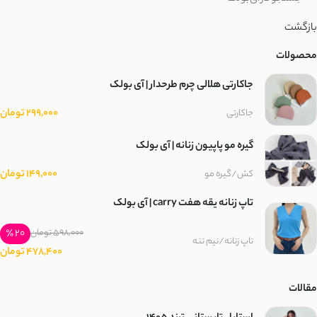
بازگشت
محصولات
جاکارتی هلالی چرم طرحدار | آی بولک
299,000 تومان
جاکارتی
گیره مو پاپیون زنانه | آی بولک
149,000 تومان
کش/گیره مو
تاپ زنانه یقه هفت carry | آی بولک
20 ٪
598,000 تومان
تاپ زنانه/نیم تنه
478,400 تومان
مقالات