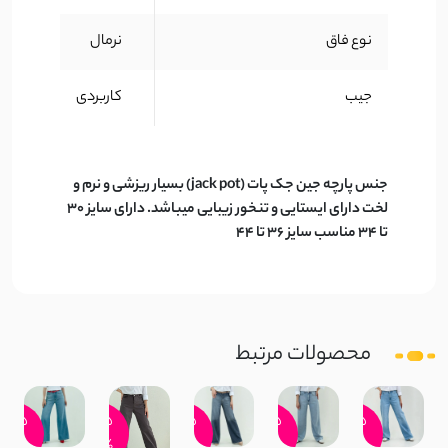
نوع فاق
نرمال
جیب
کاربردی
جنس پارچه جین جک پات (jack pot) بسیار ریزشی و نرم و
لخت دارای ایستایی و تنخور زیبایی میباشد. دارای سایز 30
تا 34 مناسب سایز 36 تا 44
محصولات مرتبط
15
15
15
15
15
٪
٪
٪
٪
٪