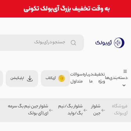
تخفیف
درباره
سوالات
دسته‌بندی‌ها
آی‌کلاب
اپلیکیشن
ویژه
ما
متداول
جاکارتی هلالی چرم طرحدار | آی 
0
جاکارتی
فروشگاه
شلوار
شلوار بگ/نیم
شلوار جین نیم بگ سرمه
زنانه
آی‌بولک
جین
بگ/واید
ای | آی بولک
گیره مو پاپیون زنانه | آی بولک
مردانه
00
کش/گیره مو
بچگانه