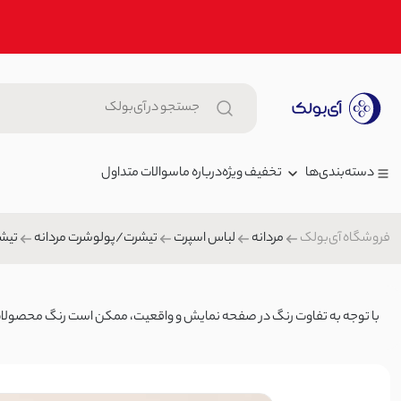
تخفیف ویژه
درباره ما
سوالات متداول
دسته‌بندی‌ها
فروشگاه آی‌بولک
مردانه
لباس اسپرت
تیشرت/پولوشرت مردانه
تیشرت 
زنانه
شلوار زنانه راحتی کمرکش بوگاتی
مردانه
699,000 توما
شلوار راحتی
بچگانه
150
با توجه به تفاوت رنگ در صفحه نمایش و واقعیت، ممکن است رنگ محصولات تا ۲۰٪ متغیر 
شلوار جین
تاپ زنانه ینزی بند ماکارون | آی ب
کیف
1,099,000 تومان
تاپ زنانه/نیم تنه