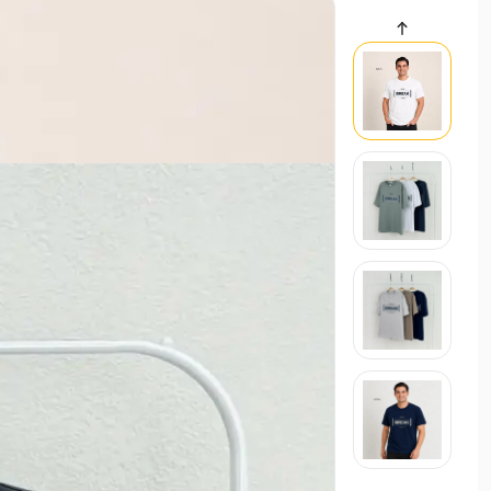
سایر محصولات
,500
حراجی
وست زنانه گلدوزی لینن | آی بول
2,099,000 تومان
وست
9,200
استایل تابستانی ترند ۱۴۰۵
21 اردیبهشت 1405
مد و استایل
استایل ترند و لباس عید زنانه 1405
21 بهمن
مد و استایل
زنانه
مردانه
بچگانه
سایر محصولات