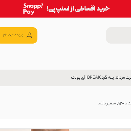
ورود / ثبت نام
مردانه یقه گرد BREAK | آی بولک
 | آی بولک
15 ٪
ن
594, تومان
باشد
ولک
50 ٪