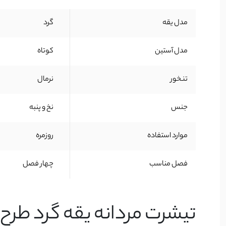
مدل یقه
گرد
مدل آستین
کوتاه
تنخور
نرمال
جنس
نخ و پنبه
موارد استفاده
روزمره
فصل مناسب
چهار فصل
تیشرت مردانه یقه گرد طرح BREAK؛ انتخابی شیک و راحت برای آقایان خوش‌سلیق