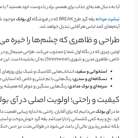
آیا به دنبال هدیه‌ای جذاب برای همسر، برادر یا دوست خود هستید؟ یا 
تیشرت مردانه
یقه گرد طرح BREAK که در فروشگاه
آی بولک
موجود شده
آیتم‌های کمد لباس هر آقایی تبدیل خواهد شد.
طراحی و ظاهری که چشم‌ها را خیره می‌
خاص، ظاهری مدرن و شهری (Streetwear) به آن بخشیده است. این محصول در رنگ‌بندی بسیار کاربردی و جذابی عرضه شده که دست شما را برای ست کردن باز می‌گذارد:
استخوانی و سفید:
انتخاب‌هایی کلاسیک و شیک برای روزهای گر
نسکافه‌ای و سدری:
رنگ‌هایی با تم خنثی و خاص که استایلی 
سرمه‌ای و نوک مدادی:
رنگ‌هایی سنگین و موقر که همیشه پرطر
کیفیت و راحتی؛ اولویت اصلی در آی بو
ما در
آی بولک
می‌دانیم که برای آقایان، راحتی به اندازه زیبایی اهمیت
کرد. نخ و پنبه کمی کشسانی را دارا میباشد یقه گرد خوش‌دوخت و آستین
بلکه تنفس‌پذیری عالی آن باعث می‌شود در طولانی‌مدت نیز حس خنکی 