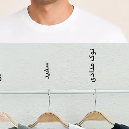
549 تومان
ک
20 ٪
1,67 تومان
 1404