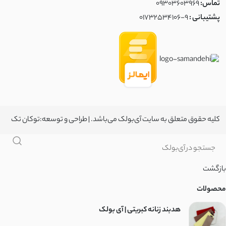
تماس:
09303603969
پشتیبانی :
01732534106-9
کلیه حقوق متعلق به سایت آی‌بولک می‌باشد. | طراحی و توسعه:
توکان تک
بازگشت
محصولات
هدبند زنانه کبریتی | آی بولک