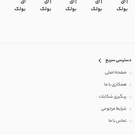
| آی
| آی
| آی
| آی
آی
ه
بولک
بولک
بولک
بولک
بولک
|
ب
دسترسی سریع
صفحه اصلی
همکاری با ما
پیگیری شکایات
شرایط مرجوعی
تماس با‌ ما