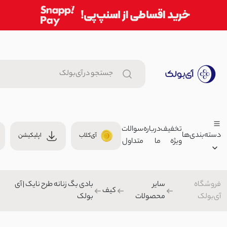
تخفیف
درباره
سوالات
دسته‌بندی‌ها
آی‌کلاب
اپلیکیشن
ویژه
ما
متداول
هدبند زنانه کبریتی | آی بولک
هدبند/چشم بند
فروشگاه
سایر
بادی بگ زنانه طرح نایک | آی
زنانه
کیف
آی‌بولک
محصولات
بولک
تیشرت زنانه مینیمال پشت گره ای
مردانه
959,000 تومان
بچگانه
تیشرت/پولوشرت زنانه