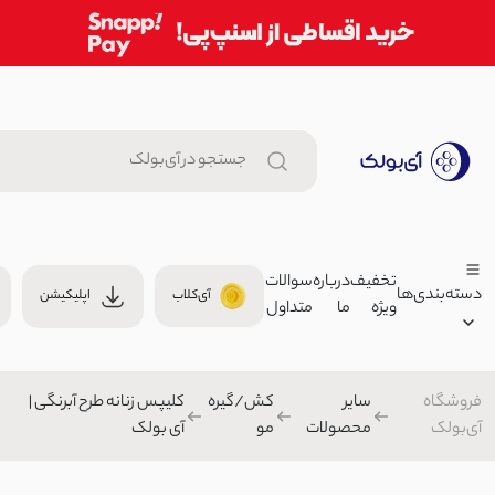
تخفیف
درباره
سوالات
دسته‌بندی‌ها
آی‌کلاب
اپلیکیشن
ویژه
ما
متداول
هدبند زنانه کبریتی | آی بولک
هدبند/چشم بند
فروشگاه
سایر
کش/گیره
کلیپس زنانه طرح آبرنگی |
زنانه
آی‌بولک
محصولات
مو
آی بولک
تیشرت زنانه مینیمال پشت گره ای
مردانه
959,000 تومان
بچگانه
تیشرت/پولوشرت زنانه