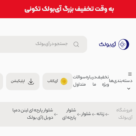
تخفیف
درباره
سوالات
دسته‌بندی‌ها
آی‌کلاب
اپلیکیشن
ویژه
ما
متداول
ساک ورزشی اسپرت | آی بولک
000
کیف
فروشگاه
شلوار
شلوار پارچه ای لینن دمپا
زنانه
زنانه
شلوار
آی‌بولک
پارچه ای
دوبل | آی بولک
تیشرت زنانه باکسی pink | آی بولک
مردانه
1,199,000 توما
بچگانه
تیشرت/پولوشرت زنانه