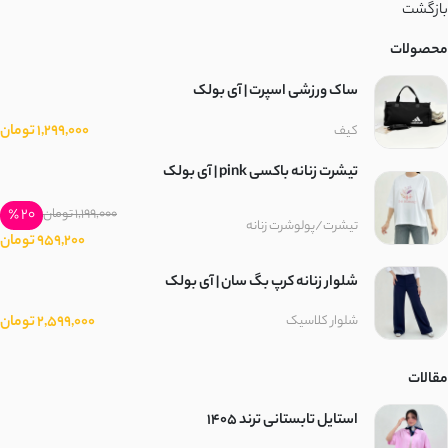
بازگشت
محصولات
ساک ورزشی اسپرت | آی بولک
1,299,000 تومان
کیف
تیشرت زنانه باکسی pink | آی بولک
20 ٪
1,199,000 تومان
تیشرت/پولوشرت زنانه
959,200 تومان
شلوار زنانه کرپ بگ سان | آی بولک
2,599,000 تومان
شلوار کلاسیک
مقالات
استایل تابستانی ترند ۱۴۰۵