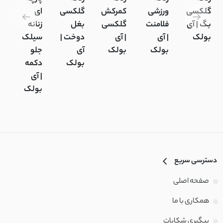
گلکسی
ورزشی
کمرکش
گلکسی
ای
بگ | آی
فلامنت
گلکسی
بغل
زنانه
بولک
| آی
| آی
دوخت |
سیلک
بولک
بولک
آی
جلو
بولک
دکمه
| آی
بولک
دسترسی سریع
صفحه اصلی
همکاری با ما
پیگیری شکایات