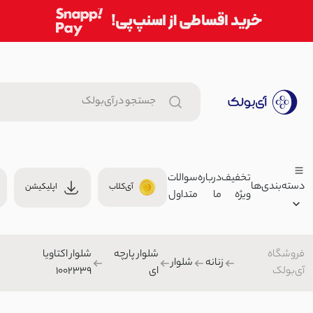
تخفیف
درباره
سوالات
دسته‌بندی‌ها
آی‌کلاب
اپلیکیشن
ویژه
ما
متداول
جاکارتی زنانه چرم جلو دکمه | آی
00
جاکارتی
فروشگاه
شلوار پارچه
شلوار اکتاویا
زنانه
زنانه
شلوار
آی‌بولک
ای
1002339
شورتک زنانه راحتی رنگی | آی بو
مردانه
699,000 تومان
بچگانه
شلوارک/شورتک