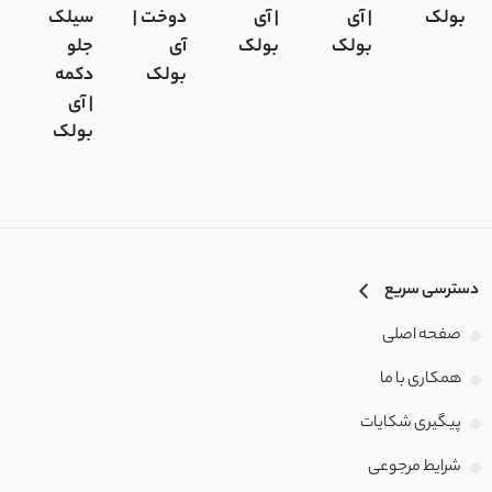
بولک
| آی
| آی
دوخت |
سیلک
بولک
بولک
آی
جلو
بولک
دکمه
| آی
بولک
دسترسی سریع
صفحه اصلی
همکاری با ما
پیگیری شکایات
شرایط مرجوعی