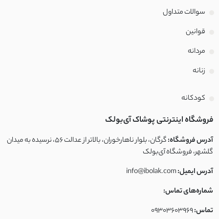
سوالات متداول
قوانین
مردانه
زنانه
کودکانه
فروشگاه اینترنتی پوشاک آی‌بولک
آدرس فروشگاه:
گرگان، بلوار ناهارخوران، بالاتر از عدالت ۵۶، نرسیده به میدان
گلشهر، فروشگاه آی‌بولک
آدرس ایمیل:
info@ibolak.com
شماره‌های تماس:
تماس:
09303603969