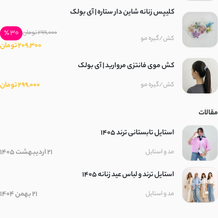
کلیپس زنانه شاین دار ستاره | آی بولک
30 ٪
299,000 تومان
کش/گیره مو
209,300 تومان
کش موی فانتزی مروارید | آی بولک
299,000 تومان
کش/گیره مو
مقالات
استایل تابستانی ترند ۱۴۰۵
21 اردیبهشت 1405
مد و استایل
استایل ترند و لباس عید زنانه 1405
21 بهمن 1404
مد و استایل