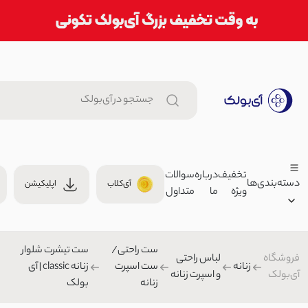
تخفیف
درباره
سوالات
دسته‌بندی‌ها
آی‌کلاب
اپلیکیشن
ویژه
ما
متداول
ست زنانه پولوشرت و شورتک alo | آی بولک
000
ست راحتی/ست اسپرت زنانه
ست راحتی/
ست تیشرت شلوار
زنانه
فروشگاه
لباس راحتی
زنانه
ست اسپرت
زنانه classic | آی
شلوار زنانه طرح دار | آی بولک
آی‌بولک
و اسپرت زنانه
مردانه
زنانه
بولک
00
شلوار کلاسیک
بچگانه