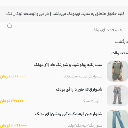
کلیه حقوق متعلق به سایت آی‌بولک می‌باشد. | طراحی و توسعه:
توکان تک
بازگشت
محصولات
ست زنانه پولوشرت و شورتک alo | آی بولک
1,299,000 تومان
ست راحتی/ست اسپرت زنانه
شلوار زنانه طرح دار | آی بولک
799,000 تومان
شلوار کلاسیک
شلوار جین کرفت کات آبی روشن | آی بولک
3,099,000 تومان
شلوار بگ/نیم بگ/واید