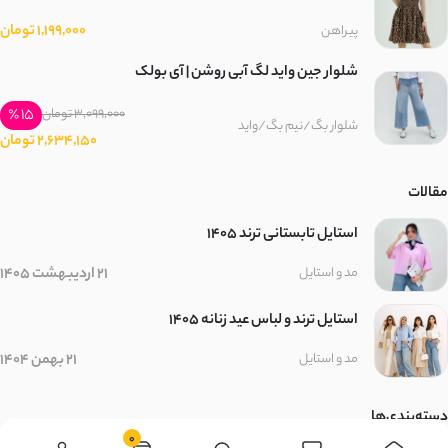
1,199,000 تومان
پیراهن
شلوار جین واید لگ آبی روشن | آی بولک
15 ٪
3,099,000 تومان
شلوار بگ/نیم بگ/واید
2,634,150 تومان
مقالات
استایل تابستانی ترند ۱۴۰۵
21 اردیبهشت 1405
مد و استایل
استایل ترند و لباس عید زنانه 1405
21 بهمن 1404
مد و استایل
دسته‌بندی‌ها
0