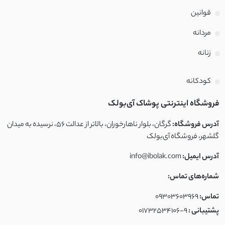
قوانین
مردانه
زنانه
کودکانه
فروشگاه اینترنتی پوشاک آی‌بولک
آدرس فروشگاه:
گرگان، بلوار ناهارخوران، بالاتر از عدالت ۵۶، نرسیده به میدان
گلشهر، فروشگاه آی‌بولک
آدرس ایمیل:
info@ibolak.com
شماره‌های تماس:
تماس:
09303603969
پشتیبانی :
01732534106-9