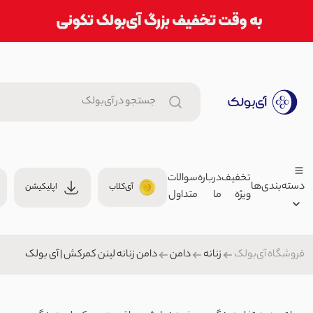
تخفیف
درباره
سوالات
دسته‌بندی‌ها
آی‌کلاب
اپلیکیشن
ویژه
ما
متداول
جاکارتی چرم تک دکمه طرحدار | 
جاکارتی
فروشگاه آی‌بولک
زنانه
دامن
دامن زنانه لینن کمرکش | آی بولک
زنانه
پیراهن زنانه کوتاه عروسکی می
مردانه
000
پیراهن
بچگانه