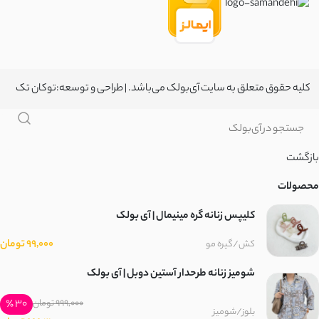
کلیه حقوق متعلق به سایت آی‌بولک می‌باشد. | طراحی و توسعه:
توکان تک
بازگشت
محصولات
کلیپس زنانه گره مینیمال | آی بولک
99,000 تومان
کش/گیره مو
شومیز زنانه طرحدار آستین دوبل | آی بولک
30 ٪
999,000 تومان
بلوز/شومیز