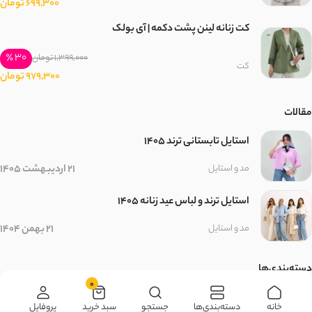
699,300 تومان
کت زنانه لینن پشت دکمه | آی بولک
30 ٪
1,399,000 تومان
کت
979,300 تومان
مقالات
استایل تابستانی ترند ۱۴۰۵
21 اردیبهشت 1405
مد و استایل
استایل ترند و لباس عید زنانه 1405
21 بهمن 1404
مد و استایل
دسته‌بندی‌ها
0
زنانه
مردانه
بچگانه
سایر محصولات
خانه
دسته‌بندی‌ها
جستجو
سبد خرید
پروفایل