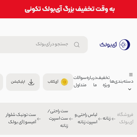
تخفیف
درباره
سوالات
دسته‌بندی‌ها
آی‌کلاب
اپلیکیشن
ویژه
ما
متداول
کلیپس زنانه گره مینیمال | آی بو
کش/گیره مو
ست راحتی/
زنانه
فروشگاه
لباس راحتی و
ست تونیک شلوار
زنانه
ست اسپرت
شومیز زنانه طرحدار آستین دوبل 
آی‌بولک
اسپرت زنانه
آمیسو | آی بولک
مردانه
زنانه
999,000 تومان
بچگانه
بلوز/شومیز