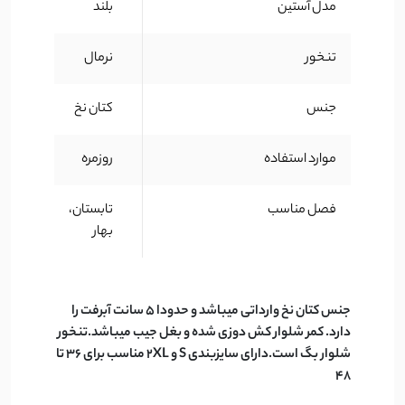
مدل آستین
بلند
تنخور
نرمال
جنس
کتان نخ
موارد استفاده
روزمره
فصل مناسب
تابستان،
بهار
جنس کتان نخ وارداتی میباشد و حدودا 5 سانت آبرفت را
دارد. کمر شلوار کش دوزی شده و بغل جیب میباشد.تنخور
شلوار بگ است.دارای سایزبندی S و 2XL مناسب برای 36 تا
48