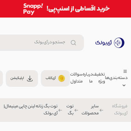
تخفیف
درباره
سوالات
دسته‌بندی‌ها
آی‌کلاب
اپلیکیشن
ویژه
ما
متداول
جا کلیدی فانتزی چرم دست دوز |
00
جا کلیدی
فروشگاه
سایر
توت
توت بگ زنانه لینن چاپی مینیمال|
زنانه
آی‌بولک
محصولات
بگ
آی بولک
شومیز زنانه صوفیا آستین دوبل |
مردانه
1,899,000 تومان
بچگانه
بلوز/شومیز