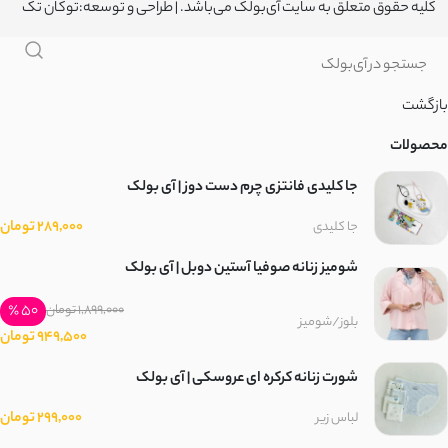
کلیه حقوق متعلق به سایت آی‌بولک می‌باشد. | طراحی و توسعه:
توکان تک
بازگشت
محصولات
جا کلیدی فانتزی چرم دست دوز | آی بولک
289,000 تومان
جا کلیدی
شومیز زنانه صوفیا آستین دوبل | آی بولک
50 ٪
1,899,000 تومان
بلوز/شومیز
949,500 تومان
شورت زنانه کرکره ای عروسکی | آی بولک
299,000 تومان
لباس زیر