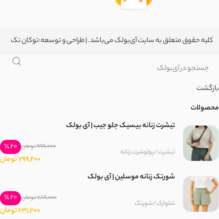
کلیه حقوق متعلق به سایت آی‌بولک می‌باشد. | طراحی و توسعه:
توکان تک
بازگشت
محصولات
تیشرت زنانه بیسیک جلو جیب | آی بولک
20 ٪
999,000 تومان
تیشرت/پولوشرت زنانه
799,200 تومان
شورتک زنانه موسلین | آی بولک
20 ٪
789,000 تومان
شلوارک/شورتک
631,200 تومان