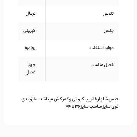
تنخور
نرمال
جنس
کبریتی
موارد استفاده
روزمره
فصل مناسب
چهار
فصل
جنس شلوار فانریپ کبریتی و کمر کش میباشد.سایزبندی
فری سایز مناسب سایز 36 تا 44