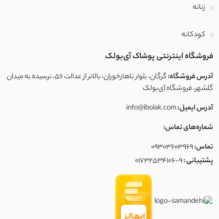
زنانه
کودکانه
فروشگاه اینترنتی پوشاک آی‌بولک
آدرس فروشگاه:
گرگان، بلوار ناهارخوران، بالاتر از عدالت ۵۶، نرسیده به میدان
گلشهر، فروشگاه آی‌بولک
آدرس ایمیل:
info@ibolak.com
شماره‌های تماس:
تماس:
09303603969
پشتیبانی :
01732534106-9