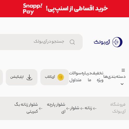
تخفیف
درباره
سوالات
دسته‌بندی‌ها
آی‌کلاب
اپلیکیشن
ویژه
ما
متداول
تیشرت زنانه بیسیک جلو جیب | 
999,000 توما
تیشرت/پولوشرت زنانه
فروشگاه
شلوار پارچه
شلوار زنانه بگ
زنانه
00
زنانه
شلوار
آی‌بولک
ای
کبریتی
مردانه
شورتک زنانه موسلین | آی بولک
بچگانه