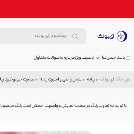
تخفیف ویژه
درباره ما
سوالات متداول
دسته‌بندی‌ها
فروشگاه آی‌بولک
زنانه
لباس راحتی و اسپرت زنانه
تیشرت/پولوشرت زنان
زنانه
شومیز زنانه سیلک آستین چین | 
مردانه
1,699,000 توما
بلوز/شومیز
بچگانه
4,150
با توجه به تفاوت رنگ در صفحه نمایش و واقعیت، ممکن است رنگ محصولات تا ۲۰٪ متغیر 
شلوار جین
جاکارتی هلالی چرم بند دار | آی ب
کیف
00
کیف