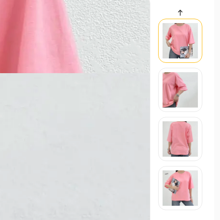
سایر محصولات
تاپ زنانه کبریتی کمپانی | آی بول
حراجی
000
تاپ زنانه/نیم تنه
استایل تابستانی ترند ۱۴۰۵
21 اردیبهشت 1405
مد و استایل
استایل ترند و لباس عید زنانه 1405
21 بهم
مد و استایل
زنانه
مردانه
بچگانه
سایر محصولات