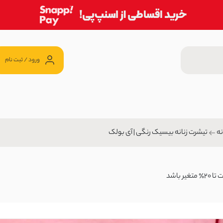
ورود / ثبت نام
ه
تیشرت زنانه بیسیک رنگی | آی بولک
آی بولک
15 ٪
ن
1,44 تومان
باشد
ولک
299,0 تومان