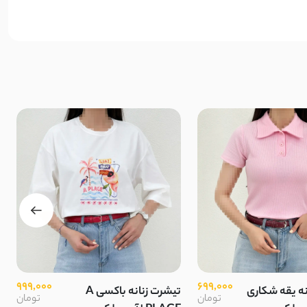
999,000
699,000
نه یقه شکاری
تیشرت زنانه باکسی A
تومان
تومان