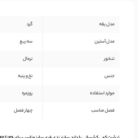
مدل یقه
گرد
مدل آستین
سه ربع
تنخور
نرمال
جنس
نخ و پنبه
موارد استفاده
روزمره
فصل مناسب
چهار فصل