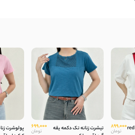
699,000
899,000
 گرد red flag
تیشرت زنانه تک دکمه یقه
پولوشرت زنا
تومان
تومان