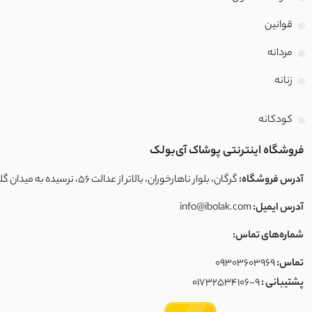
قوانین
مردانه
زنانه
کودکانه
فروشگاه اینترنتی پوشاک آی‌بولک
آدرس فروشگاه:
گرگان، بلوار ناهارخوران، بالاتر از عدالت ۵۶، نرسیده به میدان گلشهر، فروشگاه آی‌بولک
آدرس ایمیل:
info@ibolak.com
شماره‌های تماس:
تماس:
09303603969
پشتیبانی :
01732534106-9