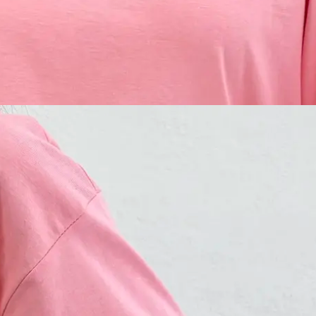
ک
599, تومان
ن 1404