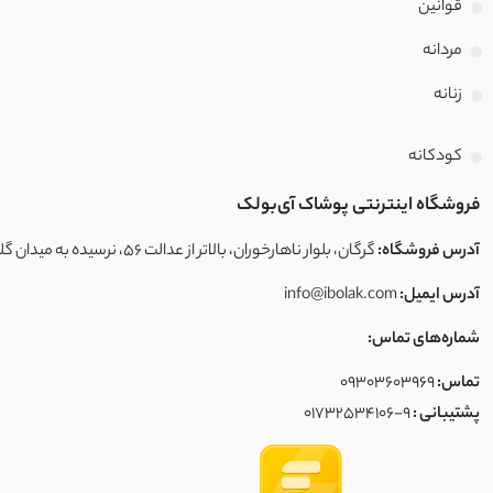
قوانین
مردانه
زنانه
کودکانه
فروشگاه اینترنتی پوشاک آی‌بولک
آدرس فروشگاه:
گرگان، بلوار ناهارخوران، بالاتر از عدالت ۵۶، نرسیده به میدان گلشهر، فروشگاه آی‌بولک
آدرس ایمیل:
info@ibolak.com
شماره‌های تماس:
تماس:
09303603969
پشتیبانی :
01732534106-9