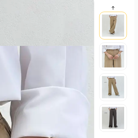
سایر محصولات
شلوار جین واید لگ آبی روشن | آ
حراجی
3,099,000 تومان
شلوار بگ/نیم بگ/واید
34,150
استایل تابستانی ترند ۱۴۰۵
21 اردیبهشت 1405
مد و استایل
استایل ترند و لباس عید زنانه 1405
21 بهم
مد و استایل
زنانه
مردانه
بچگانه
سایر محصولات