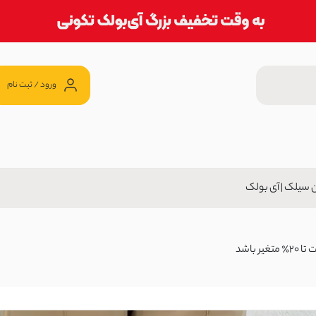
ورود / ثبت نام
ن سیلک | آی بولک
آی بولک
99,000 تومان
باشد
کس | آی بولک
1,199, تومان