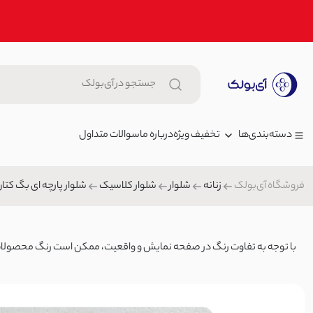
تخفیف ویژه
درباره ما
سوالات متداول
دسته‌بندی‌ها
فروشگاه آی‌بولک
زنانه
شلوار
شلوار کلاسیک
شلوار پارچه ای بگ کتا
زنانه
جاکارتی چرم تک دکمه طرحدار | 
مردانه
جاکارتی
بچگانه
با توجه به تفاوت رنگ در صفحه نمایش و واقعیت، ممکن است رنگ محصولات تا ۲۰٪ متغیر 
پیراهن زنانه کوتاه عروسکی می
شلوار جین
000
پیراهن
کیف