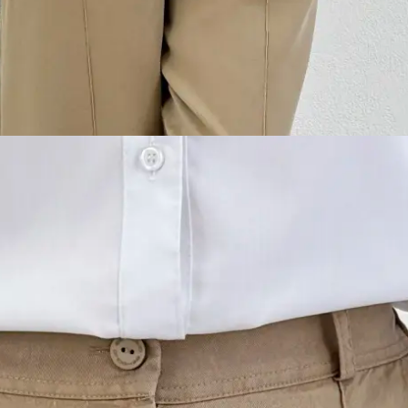
ی بولک
15 ٪
2,6 تومان
ن 1404