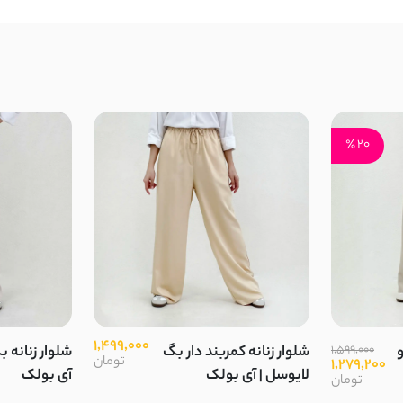
20 ٪
1,499,000
و
1,599,000
شلوار زنانه کمربند دار بگ
شلوار زنانه ب
تومان
1,279,200
لایوسل | آی بولک
آی بولک
تومان