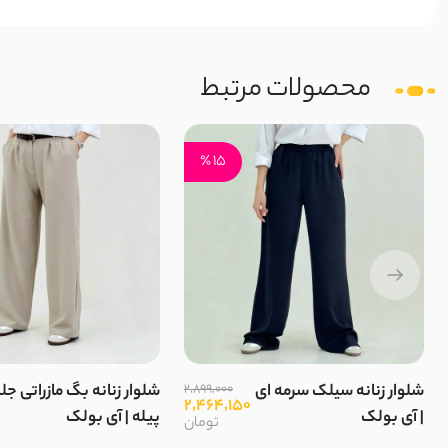
محصولات مرتبط
15 ٪
شلوار زنانه سیلک سرمه ای
2,899,000
شلوار زنانه بگ مازراتی جل
2,464,150
| آی بولک
پیله | آی بولک
تومان