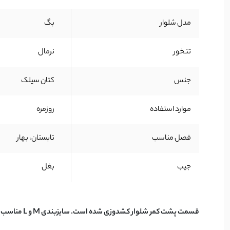
مدل شلوار
بگ
تنخور
نرمال
جنس
کتان سیلک
موارد استفاده
روزمره
فصل مناسب
تابستان، بهار
جیب
بغل
قسمت پشت کمر شلوار کشدوزی شده است. سایزبندی M و L مناسب برای 36 تا 42