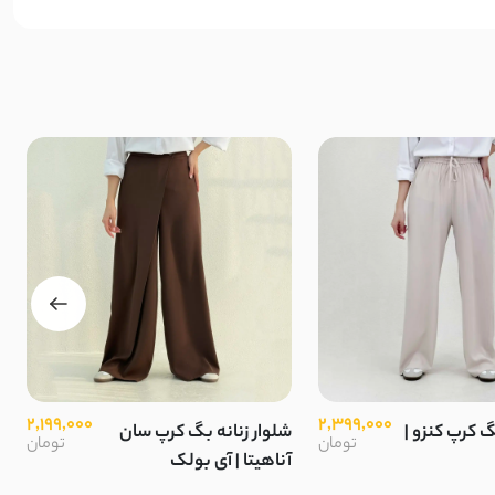
2,199,000
2,399,000
گ کرپ کنزو |
شلوار زنانه بگ کرپ سان
تومان
تومان
آناهیتا | آی بولک