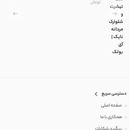
تومان
تیشرت
و
شلوارک
مردانه
نایک |
آی
بولک
دسترسی سریع
صفحه اصلی
همکاری با ما
پیگیری شکایات