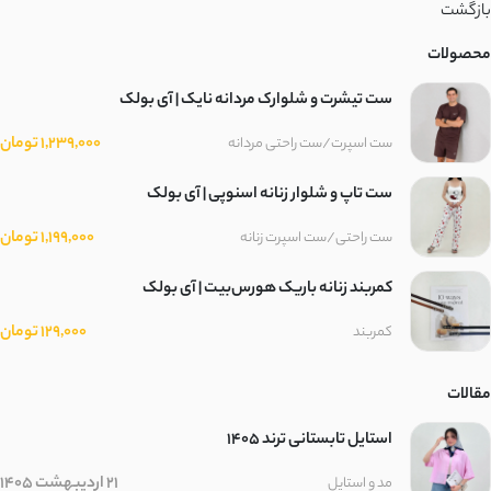
بازگشت
محصولات
ست تیشرت و شلوارک مردانه نایک | آی بولک
1,239,000 تومان
ست اسپرت/ست راحتی مردانه
ست تاپ و شلوار زنانه اسنوپی | آی بولک
1,199,000 تومان
ست راحتی/ست اسپرت زنانه
کمربند زنانه باریک هورس‌بیت | آی بولک
129,000 تومان
کمربند
مقالات
استایل تابستانی ترند ۱۴۰۵
21 اردیبهشت 1405
مد و استایل