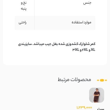
جنس
نخ و
پنبه
موارد استفاده
راحتی
کمر شلوارک کشدوزی شده بغل جیب میباشد. سایزبندی
XL و 2XL و 3XL
محصولات مرتبط
1,239,000
ست