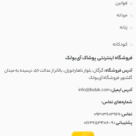
قوانین
برزنتی
مردانه
لینن سنگشور
زنانه
نخی کوک دوزی
کودکانه
ابریشم
فروشگاه اینترنتی پوشاک آی‌بولک
کتان لینن
آدرس فروشگاه:
گرگان، بلوار ناهارخوران، بالاتر از عدالت ۵۶، نرسیده به میدان
گلشهر، فروشگاه آی‌بولک
بافت ظریف
آدرس ایمیل:
info@ibolak.com
بافت
شماره‌های تماس:
تماس:
09303603969
نخ و پنبه ضخیم
پشتیبانی :
01732534106-9
مخمل