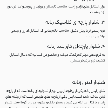
برای استایل‌های آزاد و راحت؛ مناسب تابستان و روزهای پررفت‌وآمد. تن‌خور
نخ و پنبه اسلپ
آزاد و شیک.
3. شلوار پارچه‌ای کلاسیک زنانه
کرپ ژورژت
فرم رسمی‌تر با برش دقیق، مناسب خانم‌هایی که استایل اداری و رسمی
براشون مهمه.
مایو
4. شلوار پارچه‌ای فاق‌بلند زنانه
اسپندکس
به فرم‌ دهی بهتر کمر کمک میکنه و مخصوص کسانیه که دنبال استایل
کشیده‌تر و مرتب‌تر هستن.
نایلون
پلی استر
شلوار لینن زنانه
الاستین
شلوار لینن زنانه یکی از پرطرفدارترین نوع از شلوارهای زنانه است که از پارچه
لینن ساخته شده است. لینن یکی از پارچه های طبیعی است که از رشته های
بابوس
پنبه و یا کتان ساخته می شود و بسیار خنک و مقاوم در برابر گرما است. شلوار