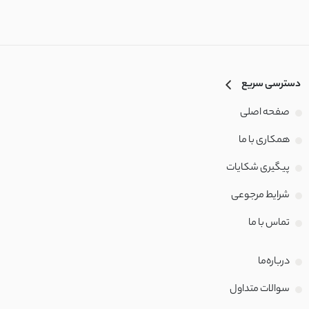
چکنده کشی
کرپ کش مراکشی
دسترسی سریع
داکرون نخ
صفحه اصلی
کشی پفکی
همکاری با ما
پیگیری شکایات
نخ تنسل
شرایط مرجوعی
لینن حریر
تماس با‌ ما
مراکشی کشی
درباره‌ما
شمعی
سوالات متداول