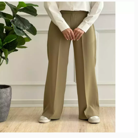
نخ بامبو
پارچه کوبایی
نخ و پنبه برجسته
میکروفایبر
کشی آستردار
پنبه دورس ظریف
گلکسی نخ
کرپ نخ