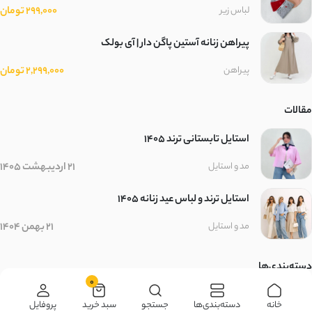
بافت کبریتی
299,000 تومان
لباس زیر
سلانیک
پیراهن زنانه آستین پاگن دار | آی بولک
2,299,000 تومان
پیراهن
مموری ضد آب
حصیری
مقالات
استایل تابستانی ترند ۱۴۰۵
حوله ای
21 اردیبهشت 1405
مد و استایل
کرپ کجراه
استایل ترند و لباس عید زنانه 1405
دونخ
21 بهمن 1404
مد و استایل
کرپ بنگال
دسته‌بندی‌ها
0
دورس فیتیله
زنانه
مردانه
بچگانه
سایر محصولات
خانه
دسته‌بندی‌ها
جستجو
سبد خرید
پروفایل