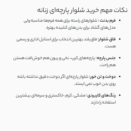
توری دو لایه
نکات مهم خرید شلوار پارچه‌ای زنانه
خامه دوزی کوبایی
فرم بدنت
؛ شلوارهای راسته برای همه فرم‌ها مناسبه ولی
مدل‌های گشاد برای بدن‌های کشیده بهتره.
آیوا
فاق شلوار
؛ فاق‌بلند بهترین انتخاب برای استایل اداری و رسمی
هست.
کتان ظریف تابستانی
جنس پارچه
؛ پارچه‌های کرپ، نخی و ریون هم خوش‌افت هستن
کرپ تابستانی پفکی
هم راحت.
دوخت و تن‌ خور
؛ شلوار پارچه‌ای اگر دوخت دقیق نداشته باشه
ساتن کرپ مات
روی بدن خوب نمی ایستد.
نخ کجراه
رنگ‌های کاربردی
؛ مشکی، کرم، خاکستری و سرمه‌ای بیشترین
استفاده را دارند
نخ پنبه کبریتی
نخ کریشه