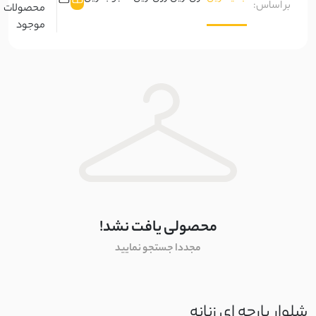
بر اساس:
محصولات
بالون
موجود
کراش
کلاسیک
کریشه
نخ و پنبه
بیسکویتی
غواصی
غواصی مات
محصولی یافت نشد!
مجددا جستجو نمایید
سورن
نچرال
شلوار پارچه ای زنانه