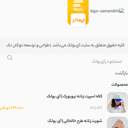
مخمل کبریتی
سانتانا
سوپر سانتانا
کلیه حقوق متعلق به سایت آی‌بولک می‌باشد. | طراحی و توسعه:
توکان تک
کتان زارا
سوییت
بازگشت
موهر کم پرز
محصولات
کلاه اسپرت زنانه نیویورک | آی بولک
ضدآب دارای آستر
699,000 تومان
کلاه زنانه
ضد آب
شورت زنانه طرح خالخالی | آی بولک