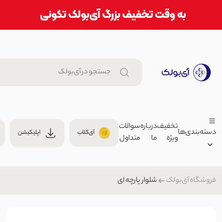
تخفیف
درباره
سوالات
دسته‌بندی‌ها
آی‌کلاب
اپلیکیشن
ویژه
ما
متداول
کلاه اسپرت زنانه نیویورک | آی بو
0
کلاه زنانه
شلوار پارچه ای
فروشگاه آی‌بولک
زنانه
شورت زنانه طرح خالخالی | آی بو
مردانه
00
لباس زیر
بچگانه