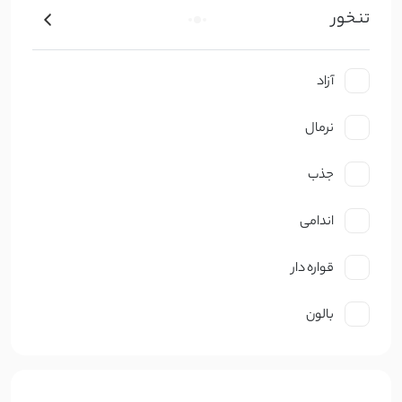
تنخور
کتان ظریف
کرپ
آزاد
ژورژت
نرمال
حریر
جذب
گیپوری
اندامی
دانتل
قواره دار
چکنده
بالون
ساتن