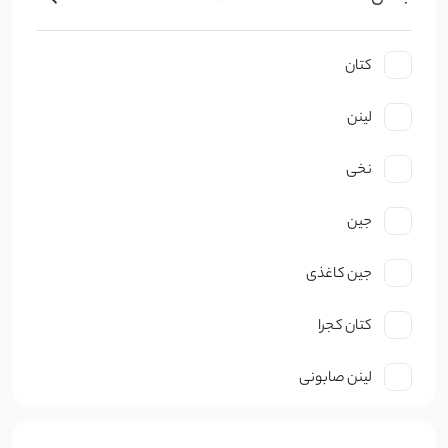
کتان
لینن
نخی
جین
جین کاغذی
کتان کجرا
لینن صابونی
نخ صابونی