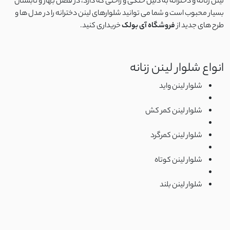
لینن زنانه و دخترانه به دلیل خنکی و راحتی که دارد، در فصل بهار و تابستان
اسلپ
بسیار محبوب است و شما می توانید شلوارهای لینن دخترانه را در مدل ها و
طرح های جدید از
فروشگاه آی بولک
خریداری کنید.
نخ وال
کرپ نخ
انواع شلوار لینن زنانه
شلوار لینن واید
جودون
شلوار لینن کمر کش
کرپ
شلوار لینن کمرگرد
کرپ آنجلیکا
شلوار لینن کوتاه
کرپ مازراتی
شلوار لینن بلند
کرپ الیزه
سوپر سافت