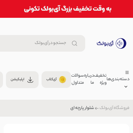
تخفیف
درباره
سوالات
دسته‌بندی‌ها
آی‌کلاب
اپلیکیشن
ویژه
ما
متداول
شورت زنانه طرح گل | آی بولک
0
لباس زیر
شلوار پارچه ای
فروشگاه آی‌بولک
زنانه
حوله سر زنانه مجیک | آی بولک
مردانه
000
حوله
بچگانه