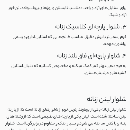
برای استایل‌های آزاد و راحت؛ مناسب تابستان و روزهای پررفت‌وآمد. تن‌خور
نخ و پنبه اسلپ
آزاد و شیک.
3. شلوار پارچه‌ای کلاسیک زنانه
کرپ ژورژت
فرم رسمی‌تر با برش دقیق، مناسب خانم‌هایی که استایل اداری و رسمی
براشون مهمه.
مایو
4. شلوار پارچه‌ای فاق‌بلند زنانه
اسپندکس
به فرم‌ دهی بهتر کمر کمک میکنه و مخصوص کسانیه که دنبال استایل
کشیده‌تر و مرتب‌تر هستن.
نایلون
پلی استر
شلوار لینن زنانه
الاستین
شلوار لینن زنانه یکی از پرطرفدارترین نوع از شلوارهای زنانه است که از پارچه
لینن ساخته شده است. لینن یکی از پارچه های طبیعی است که از رشته های
بابوس
پنبه و یا کتان ساخته می شود و بسیار خنک و مقاوم در برابر گرما است. شلوار