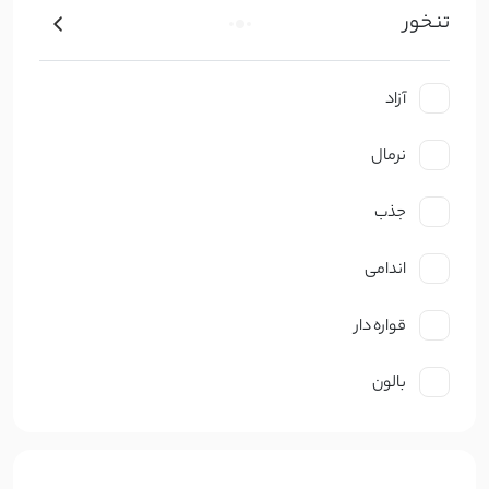
تنخور
کتان ظریف
کرپ
آزاد
ژورژت
نرمال
حریر
جذب
گیپوری
اندامی
دانتل
قواره دار
چکنده
بالون
ساتن