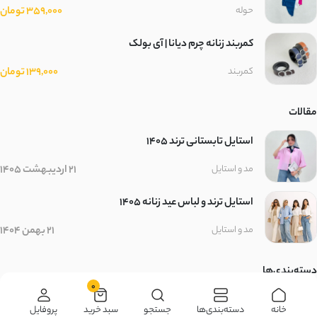
بافت کبریتی
359,000 تومان
حوله
سلانیک
کمربند زنانه چرم دیانا | آی بولک
139,000 تومان
کمربند
مموری ضد آب
حصیری
مقالات
استایل تابستانی ترند ۱۴۰۵
حوله ای
21 اردیبهشت 1405
مد و استایل
کرپ کجراه
استایل ترند و لباس عید زنانه 1405
دونخ
21 بهمن 1404
مد و استایل
کرپ بنگال
دسته‌بندی‌ها
0
دورس فیتیله
زنانه
مردانه
بچگانه
سایر محصولات
خانه
دسته‌بندی‌ها
جستجو
سبد خرید
پروفایل