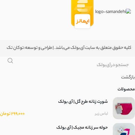
مخمل کبریتی
سانتانا
سوپر سانتانا
کلیه حقوق متعلق به سایت آی‌بولک می‌باشد. | طراحی و توسعه:
توکان تک
کتان زارا
سوییت
بازگشت
موهر کم پرز
محصولات
شورت زنانه طرح گل | آی بولک
ضدآب دارای آستر
299,000 تومان
لباس زیر
ضد آب
حوله سر زنانه مجیک | آی بولک