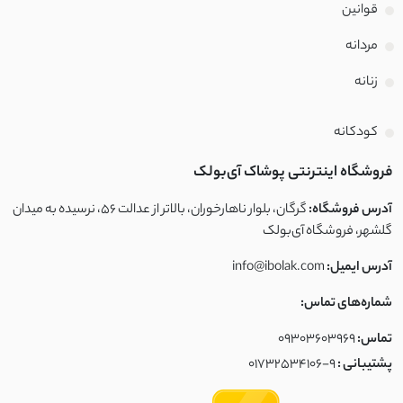
قوانین
برزنتی
مردانه
لینن سنگشور
زنانه
نخی کوک دوزی
کودکانه
ابریشم
فروشگاه اینترنتی پوشاک آی‌بولک
کتان لینن
آدرس فروشگاه:
گرگان، بلوار ناهارخوران، بالاتر از عدالت ۵۶، نرسیده به میدان
گلشهر، فروشگاه آی‌بولک
بافت ظریف
آدرس ایمیل:
info@ibolak.com
بافت
شماره‌های تماس:
تماس:
09303603969
نخ و پنبه ضخیم
پشتیبانی :
01732534106-9
مخمل