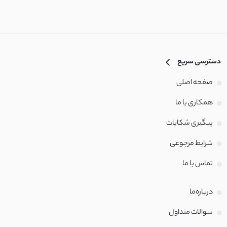
چکنده کشی
کرپ کش مراکشی
دسترسی سریع
داکرون نخ
صفحه اصلی
کشی پفکی
همکاری با ما
پیگیری شکایات
نخ تنسل
شرایط مرجوعی
لینن حریر
تماس با‌ ما
مراکشی کشی
درباره‌ما
شمعی
سوالات متداول