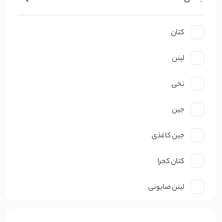
کتان
لینن
نخی
جین
جین کاغذی
کتان کجرا
لینن صابونی
نخ صابونی