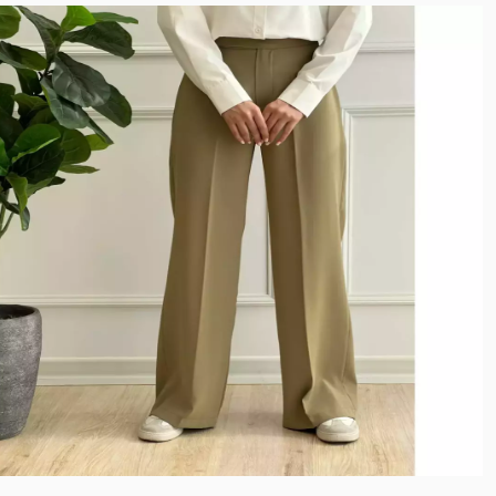
نخ بامبو
پارچه کوبایی
نخ و پنبه برجسته
میکروفایبر
کشی آستردار
پنبه دورس ظریف
گلکسی نخ
کرپ نخ