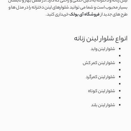
لینن زنانه و دخترانه به دلیل خنکی و راحتی که دارد، در فصل بهار و تابستان
اسلپ
بسیار محبوب است و شما می توانید شلوارهای لینن دخترانه را در مدل ها و
طرح های جدید از
فروشگاه آی بولک
خریداری کنید.
نخ وال
کرپ نخ
انواع شلوار لینن زنانه
شلوار لینن واید
جودون
شلوار لینن کمر کش
کرپ
شلوار لینن کمرگرد
کرپ آنجلیکا
شلوار لینن کوتاه
کرپ مازراتی
شلوار لینن بلند
کرپ الیزه
سوپر سافت