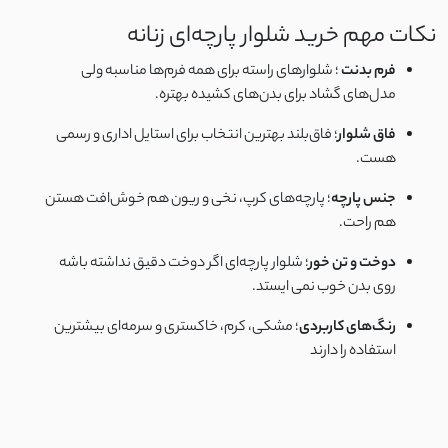
توری دو لایه
نکات مهم خرید شلوار پارچه‌ای زنانه
خامه دوزی کوبایی
فرم بدنت
؛ شلوارهای راسته برای همه فرم‌ها مناسبه ولی
مدل‌های گشاد برای بدن‌های کشیده بهتره.
آیوا
فاق شلوار
؛ فاق‌بلند بهترین انتخاب برای استایل اداری و رسمی
هست.
کتان ظریف تابستانی
جنس پارچه
؛ پارچه‌های کرپ، نخی و ریون هم خوش‌افت هستن
کرپ تابستانی پفکی
هم راحت.
دوخت و تن‌ خور
؛ شلوار پارچه‌ای اگر دوخت دقیق نداشته باشه
ساتن کرپ مات
روی بدن خوب نمی ایستد.
نخ کجراه
رنگ‌های کاربردی
؛ مشکی، کرم، خاکستری و سرمه‌ای بیشترین
استفاده را دارند
نخ پنبه کبریتی
نخ کریشه