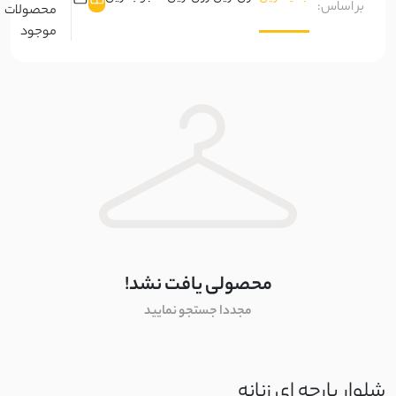
بر اساس:
محصولات
بالون
موجود
کراش
کلاسیک
کریشه
نخ و پنبه
بیسکویتی
غواصی
غواصی مات
محصولی یافت نشد!
مجددا جستجو نمایید
سورن
نچرال
شلوار پارچه ای زنانه