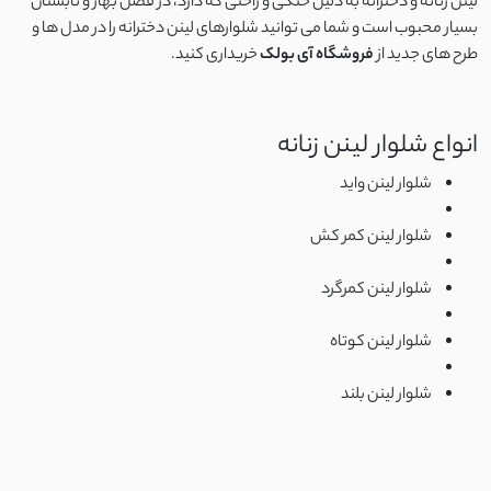
لینن زنانه و دخترانه به دلیل خنکی و راحتی که دارد، در فصل بهار و تابستان
اسلپ
بسیار محبوب است و شما می توانید شلوارهای لینن دخترانه را در مدل ها و
طرح های جدید از
فروشگاه آی بولک
خریداری کنید.
نخ وال
کرپ نخ
انواع شلوار لینن زنانه
شلوار لینن واید
جودون
شلوار لینن کمر کش
کرپ
شلوار لینن کمرگرد
کرپ آنجلیکا
شلوار لینن کوتاه
کرپ مازراتی
شلوار لینن بلند
کرپ الیزه
سوپر سافت