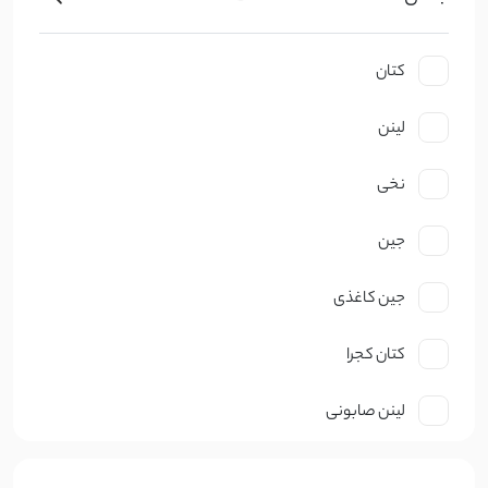
کتان
لینن
نخی
جین
جین کاغذی
کتان کجرا
لینن صابونی
نخ صابونی