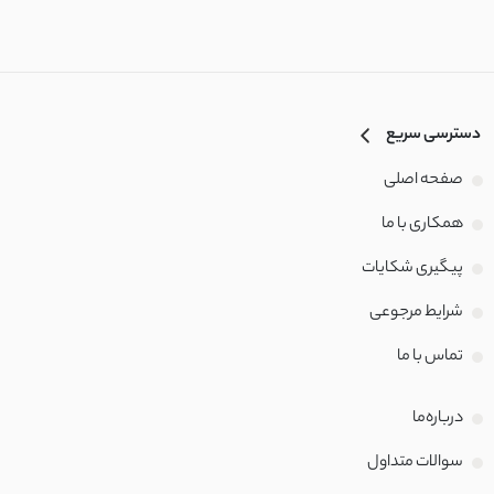
چکنده کشی
کرپ کش مراکشی
دسترسی سریع
داکرون نخ
صفحه اصلی
کشی پفکی
همکاری با ما
پیگیری شکایات
نخ تنسل
شرایط مرجوعی
لینن حریر
تماس با‌ ما
مراکشی کشی
درباره‌ما
شمعی
سوالات متداول