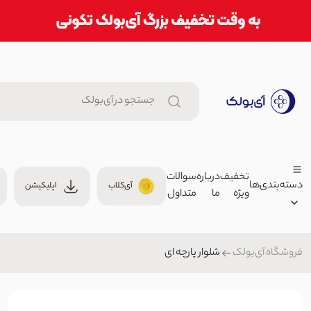
تخفیف
درباره
سوالات
دسته‌بندی‌ها
آی‌کلاب
اپلیکیشن
ویژه
ما
متداول
پیراهن زنانه نخی طرحدار میکس 
798,000 توما
پیراهن
شلوار پارچه ای
فروشگاه آی‌بولک
زنانه
400
مردانه
شال زنانه طرح امواج | آی بولک
بچگانه