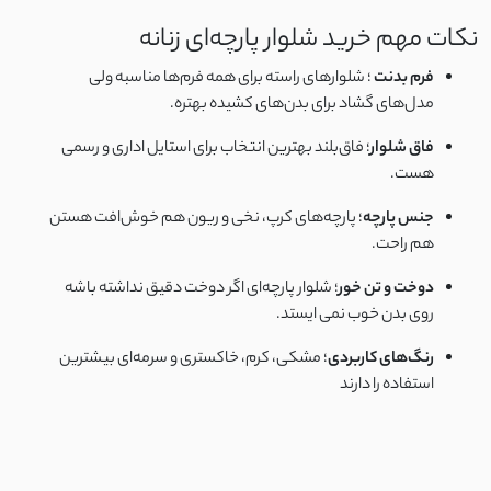
توری دو لایه
نکات مهم خرید شلوار پارچه‌ای زنانه
خامه دوزی کوبایی
فرم بدنت
؛ شلوارهای راسته برای همه فرم‌ها مناسبه ولی
مدل‌های گشاد برای بدن‌های کشیده بهتره.
آیوا
فاق شلوار
؛ فاق‌بلند بهترین انتخاب برای استایل اداری و رسمی
هست.
کتان ظریف تابستانی
جنس پارچه
؛ پارچه‌های کرپ، نخی و ریون هم خوش‌افت هستن
کرپ تابستانی پفکی
هم راحت.
دوخت و تن‌ خور
؛ شلوار پارچه‌ای اگر دوخت دقیق نداشته باشه
ساتن کرپ مات
روی بدن خوب نمی ایستد.
نخ کجراه
رنگ‌های کاربردی
؛ مشکی، کرم، خاکستری و سرمه‌ای بیشترین
استفاده را دارند
نخ پنبه کبریتی
نخ کریشه