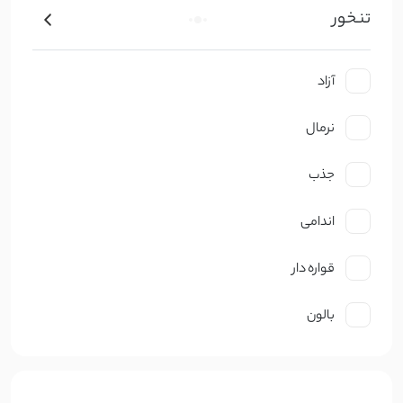
تنخور
کتان ظریف
کرپ
آزاد
ژورژت
نرمال
حریر
جذب
گیپوری
اندامی
دانتل
قواره دار
چکنده
بالون
ساتن