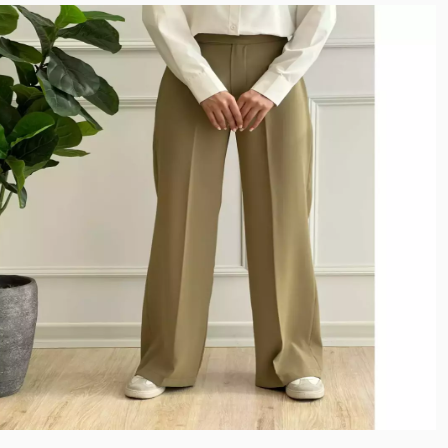
نخ بامبو
پارچه کوبایی
نخ و پنبه برجسته
میکروفایبر
کشی آستردار
پنبه دورس ظریف
گلکسی نخ
کرپ نخ