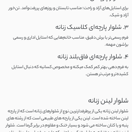
برای استایل‌های آزاد و راحت؛ مناسب تابستان و روزهای پررفت‌وآمد. تن‌خور
نخ و پنبه اسلپ
آزاد و شیک.
3. شلوار پارچه‌ای کلاسیک زنانه
کرپ ژورژت
فرم رسمی‌تر با برش دقیق، مناسب خانم‌هایی که استایل اداری و رسمی
براشون مهمه.
مایو
4. شلوار پارچه‌ای فاق‌بلند زنانه
اسپندکس
به فرم‌ دهی بهتر کمر کمک میکنه و مخصوص کسانیه که دنبال استایل
کشیده‌تر و مرتب‌تر هستن.
نایلون
پلی استر
شلوار لینن زنانه
الاستین
شلوار لینن زنانه یکی از پرطرفدارترین نوع از شلوارهای زنانه است که از پارچه
لینن ساخته شده است. لینن یکی از پارچه های طبیعی است که از رشته های
بابوس
پنبه و یا کتان ساخته می شود و بسیار خنک و مقاوم در برابر گرما است. شلوار