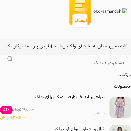
مخمل کبریتی
سانتانا
سوپر سانتانا
کلیه حقوق متعلق به سایت آی‌بولک می‌باشد. | طراحی و توسعه:
توکان تک
کتان زارا
سوییت
بازگشت
موهر کم پرز
محصولات
پیراهن زنانه نخی طرحدار میکس | آی بولک
ضدآب دارای آستر
20 ٪
798,000 تومان
پیراهن
ضد آب
638,400 تومان
شال زنانه طرح امواج | آی بولک