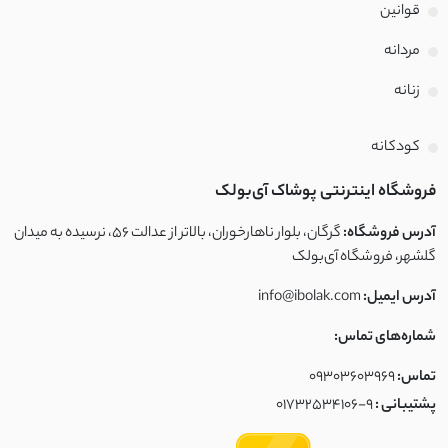
قوانین
برزنتی
مردانه
لینن سنگشور
زنانه
نخی کوک دوزی
کودکانه
ابریشم
فروشگاه اینترنتی پوشاک آی‌بولک
کتان لینن
آدرس فروشگاه:
گرگان، بلوار ناهارخوران، بالاتر از عدالت ۵۶، نرسیده به میدان
گلشهر، فروشگاه آی‌بولک
بافت ظریف
آدرس ایمیل:
info@ibolak.com
بافت
شماره‌های تماس:
تماس:
09303603969
نخ و پنبه ضخیم
پشتیبانی :
01732534106-9
مخمل