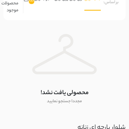
بر اساس:
محصولات
بالون
موجود
کراش
کلاسیک
کریشه
شورتک
نخ و پنبه
بیسکویتی
غواصی
غواصی مات
محصولی یافت نشد!
مجددا جستجو نمایید
سورن
نچرال
شلوار پارچه ای زنانه