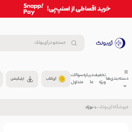
تخفیف
درباره
سوالات
دسته‌بندی‌ها
آی‌کلاب
اپلیکیشن
ویژه
ما
متداول
پیراهن زنانه نخی طرحدار میکس 
798,000 توما
پیراهن
نوزاد
فروشگاه آی‌بولک
زنانه
400
مردانه
شال زنانه طرح امواج | آی بولک
بچگانه