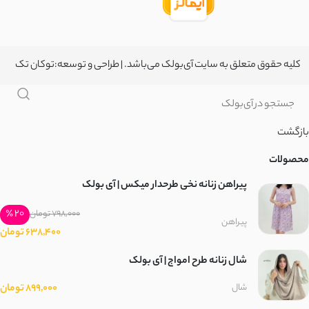
کلیه حقوق متعلق به سایت آی‌بولک می‌باشد. | طراحی و توسعه:
توکان تک
بازگشت
محصولات
پیراهن زنانه نخی طرحدار میکس | آی بولک
20 ٪
798,000 تومان
پیراهن
638,400 تومان
شال زنانه طرح امواج | آی بولک
899,000 تومان
شال